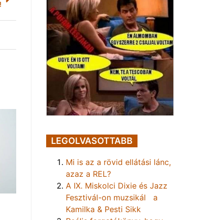
!
LEGOLVASOTTABB
Mi is az a rövid ellátási lánc,
azaz a REL?
A IX. Miskolci Dixie és Jazz
Fesztivál-on muzsikál a
Kamilka & Pesti Sikk