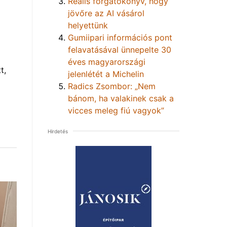
Reális forgatókönyv, hogy
jövőre az AI vásárol
helyettünk
Gumiipari információs pont
felavatásával ünnepelte 30
éves magyarországi
t,
jelenlétét a Michelin
Radics Zsombor: „Nem
bánom, ha valakinek csak a
vicces meleg fiú vagyok”
Hirdetés