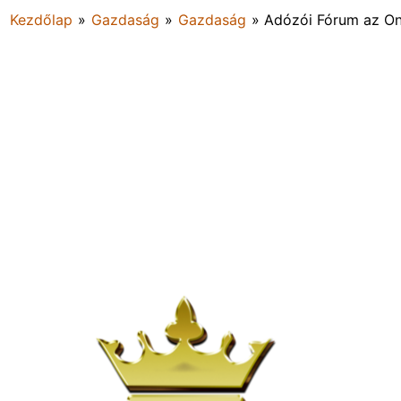
Kezdőlap
»
Gazdaság
»
Gazdaság
»
Adózói Fórum az On