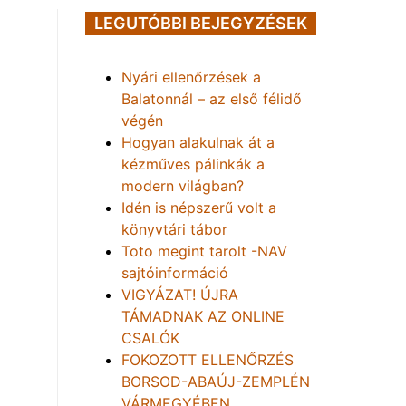
LEGUTÓBBI BEJEGYZÉSEK
Nyári ellenőrzések a
Balatonnál – az első félidő
végén
Hogyan alakulnak át a
kézműves pálinkák a
modern világban?
Idén is népszerű volt a
könyvtári tábor
Toto megint tarolt -NAV
sajtóinformáció
VIGYÁZAT! ÚJRA
TÁMADNAK AZ ONLINE
CSALÓK
FOKOZOTT ELLENŐRZÉS
BORSOD-ABAÚJ-ZEMPLÉN
VÁRMEGYÉBEN