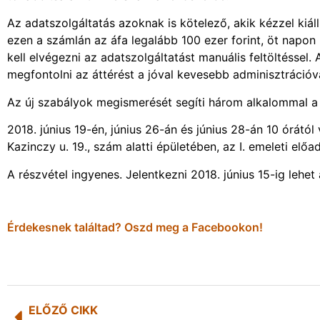
Az adatszolgáltatás azoknak is kötelező, akik kézzel ki
ezen a számlán az áfa legalább 100 ezer forint, öt napon be
kell elvégezni az adatszolgáltatást manuális feltöltésse
megfontolni az áttérést a jóval kevesebb adminisztráció
Az új szabályok megismerését segíti három alkalommal 
2018. június 19-én, június 26-án és június 28-án 10 órát
Kazinczy u. 19., szám alatti épületében, az I. emeleti elő
A részvétel ingyenes. Jelentkezni 2018. június 15-ig lehe
Érdekesnek találtad? Oszd meg a Facebookon!
ELŐZŐ CIKK