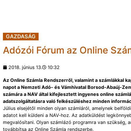
GAZDASÁG
Adózói Fórum az Online Szá
2018. június 13.
10:32
Az Online Számla Rendszerről, valamint a számlákkal kap
napot a Nemzeti Adó- és Vámhivatal Borsod-Abaúj-Zem
számára a NAV által kifejlesztett ingyenes online szám
adatszolgáltatásra való felkészüléshez minden informác
Július elsejétől minden olyan számláról, amelynek belföld
adatot kell küldeni a NAV-hoz. Az adatküldést legkönnye
megvalósítani. Olyan számlázó programra van szükség, a
továbbítsa az Online Számla rendszerbe.