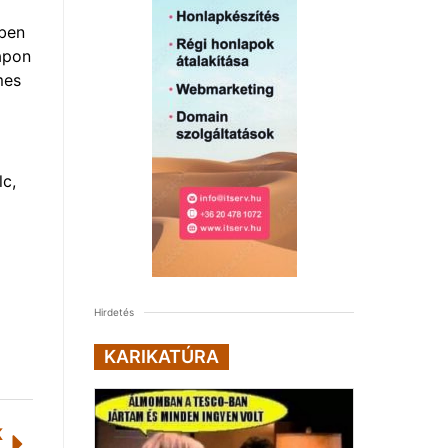
iben
napon
mes
lc,
Hirdetés
KARIKATÚRA
K