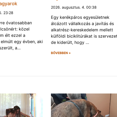
magyarok
2026. augusztus. 4. 00:38
5. 23:28
Egy kerékpáros egyesületnek
yre óvatosabban
álcázott vállalkozás a javítás és
csönért: közel
alkatrész-kereskedelem mellett
 élt ezzel a
külföldi biciklitúrákat is szervezet
 elmúlt egy évben, aki
de kiderült, hogy …
szerült, a…
BŐVEBBEN »