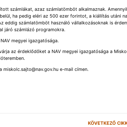
állított számlákat, azaz számlatömböt alkalmaznak. Amenny
lül, ha pedig eléri az 500 ezer forintot, a kiállítás utáni 
l. Az eddig számlatömböt használó vállalkozásoknak is érde
val járó számlázó programokra.
a NAV megyei igazgatósága.
ól várja az érdeklődőket a NAV megyei igazgatósága a Misko
adóteremben.
t a miskolc.sajto@nav.gov.hu e-mail címen.
KÖVETKEZŐ CIK