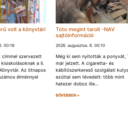
rű volt a könyvtári
Toto megint tarolt -NAV
sajtóinformáció
6. 00:16
2026. augusztus. 6. 00:10
k címmel szervezett
Még ki sem nyitották a ponyvát, 
kisiskolásoknak a II.
már jelzett. A cigaretta- és
Könyvtár. Az ötnapos
kábítószerkereső szolgálati kuty
számos élménnyel
ezúttal sem tévedett: több mint
hatezer doboz ille…
BŐVEBBEN »