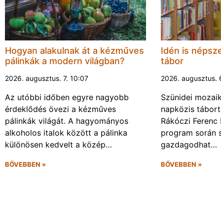
Hogyan alakulnak át a kézműves
Idén is népsze
pálinkák a modern világban?
tábor
2026. augusztus. 7. 10:07
2026. augusztus. 
Az utóbbi időben egyre nagyobb
Szünidei mozai
érdeklődés övezi a kézműves
napközis tábort 
pálinkák világát. A hagyományos
Rákóczi Ferenc 
alkoholos italok között a pálinka
program során 
különösen kedvelt a közép…
gazdagodhat…
BŐVEBBEN »
BŐVEBBEN »