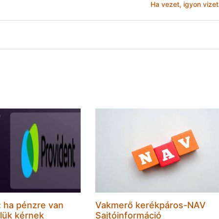
Ha vezet, igyon vizet
l: ha pénzre van
Vakmerő kerékpáros-NAV
lük kérnek
Sajtóinformáció