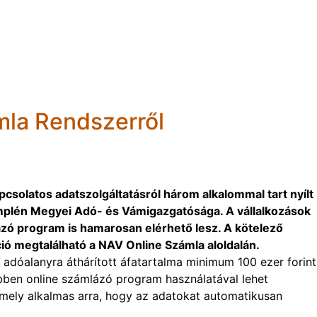
mla Rendszerről
csolatos adatszolgáltatásról három alkalommal tart nyílt
plén Megyei Adó- és Vámigazgatósága. A vállalkozások
lázó program is hamarosan elérhető lesz. A kötelező
ió megtalálható a NAV Online Számla aloldalán.
i adóalanyra áthárított áfatartalma minimum 100 ezer forint
bben online számlázó program használatával lehet
mely alkalmas arra, hogy az adatokat automatikusan