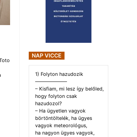
NAP VICCE
Toto
1) Folyton hazudozik
a
——————–
– Kisfiam, mi lesz így belőled,
hogy folyton csak
hazudozol?
– Ha ügyetlen vagyok
börtöntöltelék, ha ügyes
vagyok meteorológus,
ha nagyon ügyes vagyok,