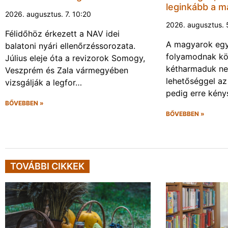
leginkább a 
2026. augusztus. 7. 10:20
2026. augusztus. 
Félidőhöz érkezett a NAV idei
A magyarok eg
balatoni nyári ellenőrzéssorozata.
folyamodnak köl
Július eleje óta a revizorok Somogy,
kétharmaduk nem
Veszprém és Zala vármegyében
lehetőséggel az
vizsgálják a legfor…
pedig erre kény
BŐVEBBEN »
BŐVEBBEN »
TOVÁBBI CIKKEK