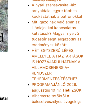
A nyári szénsavasital-láz
árnyoldala: egyre többen
kockáztatnak a patronokkal
Mit igazolnak valójában az
illóolajokkal kapcsolatos
kutatások? Magyar nyelvű
tudástár segít eligazodni az
eredmények között
HÉT EGYSZERŰ LÉPÉS,
AMELLYEL A HÁZTARTÁSOK
IS HOZZÁJÁRULHATNAK A
VILLAMOSENERGIA-
RENDSZER
TEHERMENTESÍTÉSÉHEZ
PROGRAMAJÁNLÓ 2026.
augusztus 10–17.-Heti ZSÖK
Viharverte tetőktől a
iatal
balesetveszélyes üvegekig: