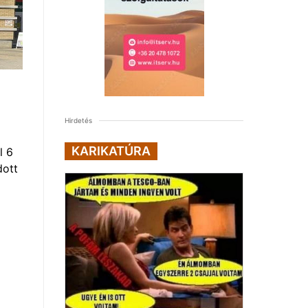
Hirdetés
KARIKATÚRA
l 6
dott