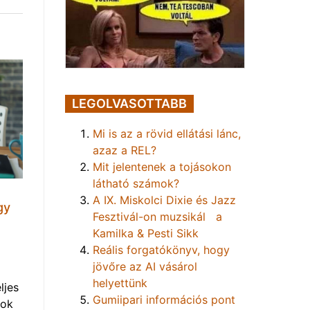
LEGOLVASOTTABB
Mi is az a rövid ellátási lánc,
azaz a REL?
Mit jelentenek a tojásokon
látható számok?
A IX. Miskolci Dixie és Jazz
gy
Fesztivál-on muzsikál a
Kamilka & Pesti Sikk
Reális forgatókönyv, hogy
jövőre az AI vásárol
helyettünk
ljes
Gumiipari információs pont
mok