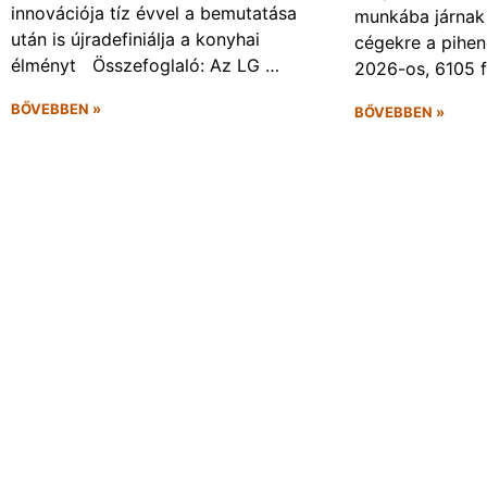
innovációja tíz évvel a bemutatása
munkába járnak 
után is újradefiniálja a konyhai
cégekre a pihen
élményt Összefoglaló: Az LG …
2026-os, 6105 
BŐVEBBEN »
BŐVEBBEN »