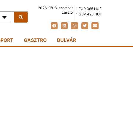
2026. 08. 8. szombat
1 EUR 365 HUF
László
1 GBP 425 HUF
SPORT
GASZTRO
BULVÁR