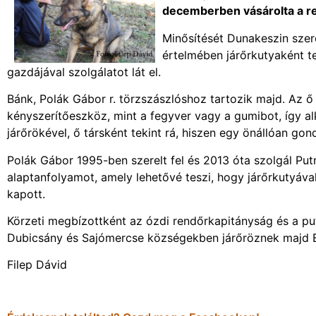
decemberben vásárolta a r
Minősítését Dunakeszin szer
értelmében járőrkutyaként t
gazdájával szolgálatot lát el.
Bánk, Polák Gábor r. törzszászlóshoz tartozik majd. Az 
kényszerítőeszköz, mint a fegyver vagy a gumibot, így 
járőrökével, ő társként tekint rá, hiszen egy önállóan go
Polák Gábor 1995-ben szerelt fel és 2013 óta szolgál P
alaptanfolyamot, amely lehetővé teszi, hogy járőrkutyáva
kapott.
Körzeti megbízottként az ózdi rendőrkapitányság és a putn
Dubicsány és Sajómercse községekben járőröznek majd 
Filep Dávid