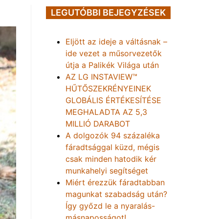
LEGUTÓBBI BEJEGYZÉSEK
Eljött az ideje a váltásnak –
ide vezet a műsorvezetők
útja a Palikék Világa után
AZ LG INSTAVIEW™
HŰTŐSZEKRÉNYEINEK
GLOBÁLIS ÉRTÉKESÍTÉSE
MEGHALADTA AZ 5,3
MILLIÓ DARABOT
A dolgozók 94 százaléka
fáradtsággal küzd, mégis
csak minden hatodik kér
munkahelyi segítséget
Miért érezzük fáradtabban
magunkat szabadság után?
Így győzd le a nyaralás-
másnaposságot!