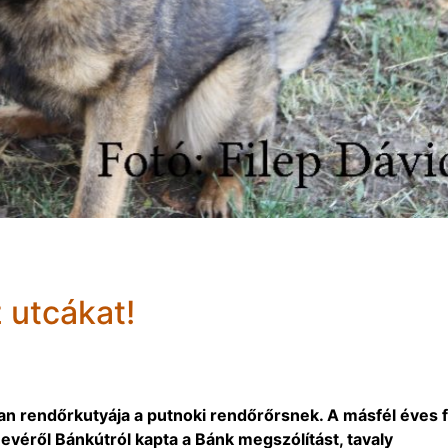
 utcákat!
van rendőrkutyája a putnoki rendőrőrsnek. A másfél éves f
nevéről Bánkútról kapta a Bánk megszólítást, tavaly