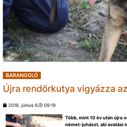
BARANGOLÓ
Újra rendőrkutya vigyázza az
2018. június 6.
09:19
Több, mint 10 év után újra 
német-juhászt, aki avatási 