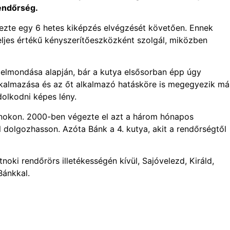
endőrség.
ezte egy 6 hetes kiképzés elvégzését követően. Ennek
eljes értékű kényszerítőeszközként szolgál, miközben
ő elmondása alapján, bár a kutya elsősorban épp úgy
alkalmazása és az őt alkalmazó hatásköre is megegyezik má
ndolkodni képes lény.
utnokon. 2000-ben végezte el azt a három hónapos
l dolgozhasson. Azóta Bánk a 4. kutya, akit a rendőrségtől
oki rendőrörs illetékességén kívül, Sajóvelezd, Királd,
Bánkkal.