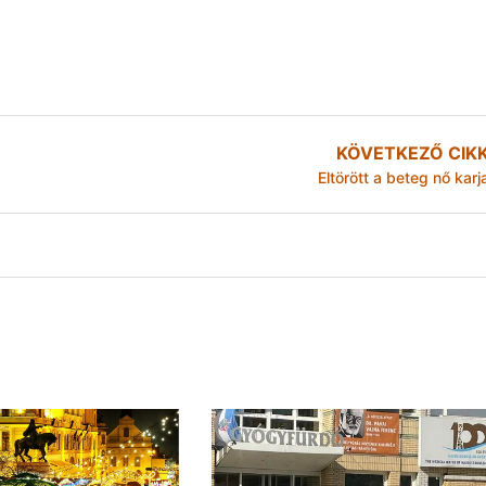
KÖVETKEZŐ CIK
Eltörött a beteg nő karj