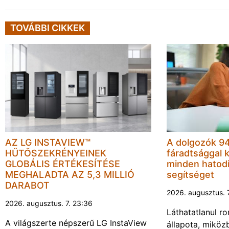
TOVÁBBI CIKKEK
AZ LG INSTAVIEW™
A dolgozók 94
HŰTŐSZEKRÉNYEINEK
fáradtsággal 
GLOBÁLIS ÉRTÉKESÍTÉSE
minden hatodi
MEGHALADTA AZ 5,3 MILLIÓ
segítséget
DARABOT
2026. augusztus. 
2026. augusztus. 7. 23:36
Láthatatlanul r
A világszerte népszerű LG InstaView
állapota, miköz