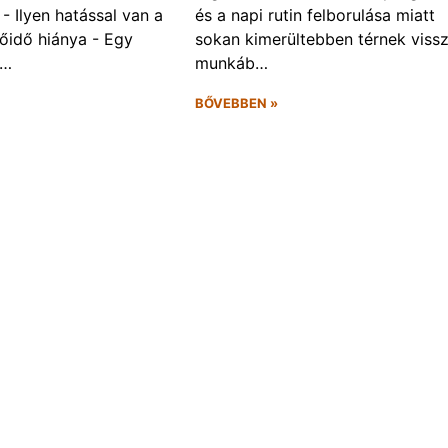
- Ilyen hatással van a
és a napi rutin felborulása miatt
őidő hiánya - Egy
sokan kimerültebben térnek vissz
f…
munkáb…
BŐVEBBEN »