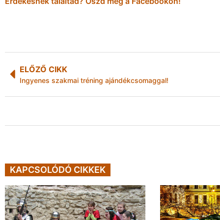
Érdekesnek találtad? Oszd meg a Facebookon!
ELŐZŐ CIKK
Ingyenes szakmai tréning ajándékcsomaggal!
KAPCSOLÓDÓ CIKKEK