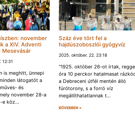
díszben: november
Száz éve tört fel a
k a XIV. Adventi
hajdúszoboszlói gyógyvíz
s Mesevásár
2025. október. 22. 23:18
. 12:31
"1925. október 26-ot írtak, regge
n is meghitt, ünnepi
óra 10 perckor hatalmasat rázkó
 minden látogatót a
a Debreceni útfél mentén álló
zműves- és
fúrótorony, s a forró víz
mely november 28-a
megállíthatatlannak t…
4-e köz…
BŐVEBBEN »