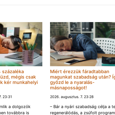
 százaléka
Miért érezzük fáradtabban
küzd, mégis csak
magunkat szabadság után? Í
k kér munkahelyi
győzd le a nyaralás-
másnaposságot!
7. 23:31
2026. augusztus. 7. 23:28
omlik a dolgozók
– Bár a nyári szabadság célja a te
ben továbbra is
regenerálódás, a zsúfolt progra