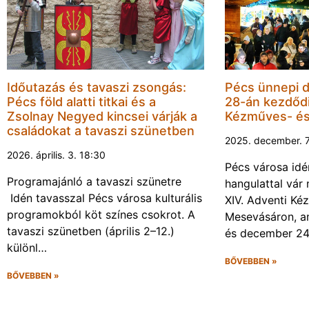
Időutazás és tavaszi zsongás:
Pécs ünnepi 
Pécs föld alatti titkai és a
28-án kezdődi
Zsolnay Negyed kincsei várják a
Kézműves- é
családokat a tavaszi szünetben
2025. december. 7
2026. április. 3. 18:30
Pécs városa idé
Programajánló a tavaszi szünetre
hangulattal vár
Idén tavasszal Pécs városa kulturális
XIV. Adventi Ké
programokból köt színes csokrot. A
Mesevásáron, a
tavaszi szünetben (április 2–12.)
és december 2
különl…
BŐVEBBEN »
BŐVEBBEN »