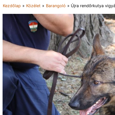
Kezdőlap
»
Közélet
»
Barangoló
»
Újra rendőrkutya vigy