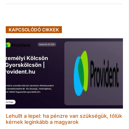
KAPCSOLÓDÓ CIKKEK
Lehullt a lepel: ha pénzre van szükségük, tőlük
kérnek leginkább a magyarok