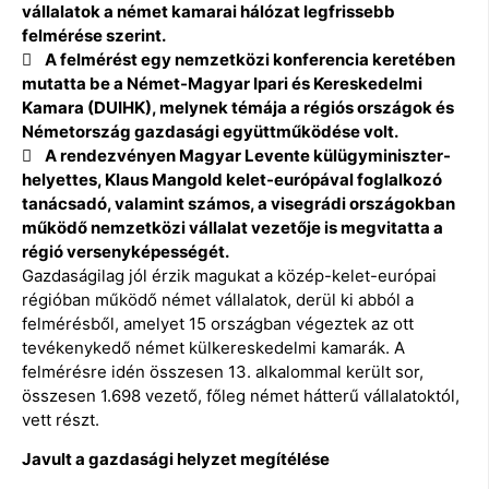
vállalatok a német kamarai hálózat legfrissebb
felmérése szerint.
 A felmérést egy nemzetközi konferencia keretében
mutatta be a Német-Magyar Ipari és Kereskedelmi
Kamara (DUIHK), melynek témája a régiós országok és
Németország gazdasági együttműködése volt.
 A rendezvényen Magyar Levente külügyminiszter-
helyettes, Klaus Mangold kelet-európával foglalkozó
tanácsadó, valamint számos, a visegrádi országokban
működő nemzetközi vállalat vezetője is megvitatta a
régió versenyképességét.
Gazdaságilag jól érzik magukat a közép-kelet-európai
régióban működő német vállalatok, derül ki abból a
felmérésből, amelyet 15 országban végeztek az ott
tevékenykedő német külkereskedelmi kamarák. A
felmérésre idén összesen 13. alkalommal került sor,
összesen 1.698 vezető, főleg német hátterű vállalatoktól,
vett részt.
Javult a gazdasági helyzet megítélése