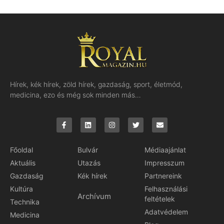
Hírek, kék hírek, zöld hírek, gazdaság, sport, életmód,
medicina, ezo és még sok minden más…
Főoldal
Bulvár
Médiaajánlat
Aktuális
Utazás
Impresszum
Gazdaság
Kék hírek
Partnereink
Kultúra
Felhasználási
Archívum
feltételek
Technika
Adatvédelem
Medicina