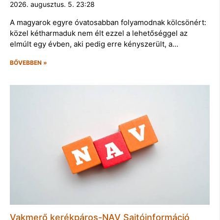
2026. augusztus. 5. 23:28
A magyarok egyre óvatosabban folyamodnak kölcsönért:
közel kétharmaduk nem élt ezzel a lehetőséggel az
elmúlt egy évben, aki pedig erre kényszerült, a…
BŐVEBBEN »
Vakmerő kerékpáros-NAV Sajtóinformáció