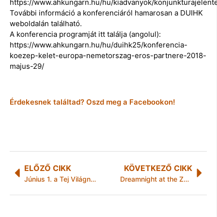
https://www.ahkungarn.hu/hu/kiadvanyok/konjunkturajelent
További információ a konferenciáról hamarosan a DUIHK
weboldalán található.
A konferencia programját itt találja (angolul):
https://www.ahkungarn.hu/hu/duihk25/konferencia-
koezep-kelet-europa-nemetorszag-eros-partnere-2018-
majus-29/
Érdekesnek találtad? Oszd meg a Facebookon!
ELŐZŐ CIKK
KÖVETKEZŐ CIKK
Június 1. a Tej Világnapja – Olimpikonok a tejfogyasztás mellett
Dreamnight at the Zoo – Áloméj az állatkertben