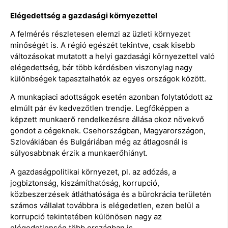
Elégedettség a gazdasági környezettel
A felmérés részletesen elemzi az üzleti környezet
minőségét is. A régió egészét tekintve, csak kisebb
változásokat mutatott a helyi gazdasági környezettel való
elégedettség, bár több kérdésben viszonylag nagy
különbségek tapasztalhatók az egyes országok között.
A munkapiaci adottságok esetén azonban folytatódott az
elmúlt pár év kedvezőtlen trendje. Legfőképpen a
képzett munkaerő rendelkezésre állása okoz növekvő
gondot a cégeknek. Csehországban, Magyarországon,
Szlovákiában és Bulgáriában még az átlagosnál is
súlyosabbnak érzik a munkaerőhiányt.
A gazdaságpolitikai környezet, pl. az adózás, a
jogbiztonság, kiszámíthatóság, korrupció,
közbeszerzések átláthatósága és a bürokrácia területén
számos vállalat továbbra is elégedetlen, ezen belül a
korrupció tekintetében különösen nagy az
elégedetlenség több országban is.