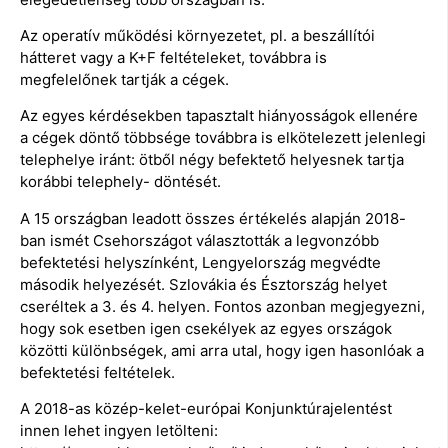
Az operatív működési környezetet, pl. a beszállítói
hátteret vagy a K+F feltételeket, továbbra is
megfelelőnek tartják a cégek.
Az egyes kérdésekben tapasztalt hiányosságok ellenére
a cégek döntő többsége továbbra is elkötelezett jelenlegi
telephelye iránt: ötből négy befektető helyesnek tartja
korábbi telephely- döntését.
A 15 országban leadott összes értékelés alapján 2018-
ban ismét Csehországot választották a legvonzóbb
befektetési helyszínként, Lengyelország megvédte
második helyezését. Szlovákia és Észtország helyet
cseréltek a 3. és 4. helyen. Fontos azonban megjegyezni,
hogy sok esetben igen csekélyek az egyes országok
közötti különbségek, ami arra utal, hogy igen hasonlóak a
befektetési feltételek.
A 2018-as közép-kelet-európai Konjunktúrajelentést
innen lehet ingyen letölteni: