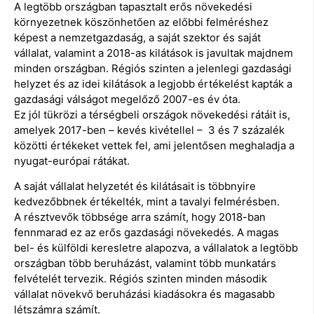
A legtöbb országban tapasztalt erős növekedési
környezetnek köszönhetően az előbbi felméréshez
képest a nemzetgazdaság, a saját szektor és saját
vállalat, valamint a 2018-as kilátások is javultak majdnem
minden országban. Régiós szinten a jelenlegi gazdasági
helyzet és az idei kilátások a legjobb értékelést kapták a
gazdasági válságot megelőző 2007-es év óta.
Ez jól tükrözi a térségbeli országok növekedési rátáit is,
amelyek 2017-ben – kevés kivétellel – 3 és 7 százalék
közötti értékeket vettek fel, ami jelentősen meghaladja a
nyugat-európai rátákat.
A saját vállalat helyzetét és kilátásait is többnyire
kedvezőbbnek értékelték, mint a tavalyi felmérésben.
A résztvevők többsége arra számít, hogy 2018-ban
fennmarad ez az erős gazdasági növekedés. A magas
bel- és külföldi keresletre alapozva, a vállalatok a legtöbb
országban több beruházást, valamint több munkatárs
felvételét tervezik. Régiós szinten minden második
vállalat növekvő beruházási kiadásokra és magasabb
létszámra számít.