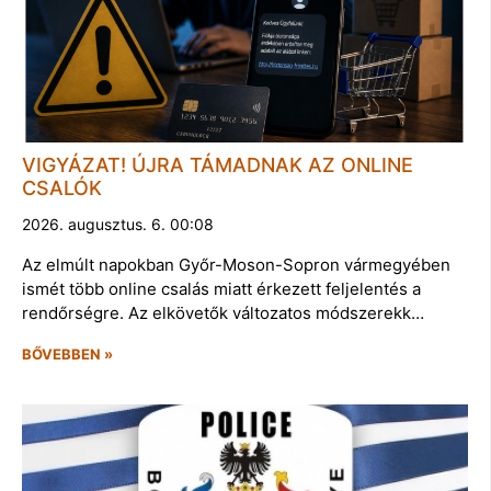
VIGYÁZAT! ÚJRA TÁMADNAK AZ ONLINE
CSALÓK
2026. augusztus. 6. 00:08
Az elmúlt napokban Győr-Moson-Sopron vármegyében
ismét több online csalás miatt érkezett feljelentés a
rendőrségre. Az elkövetők változatos módszerekk…
BŐVEBBEN »