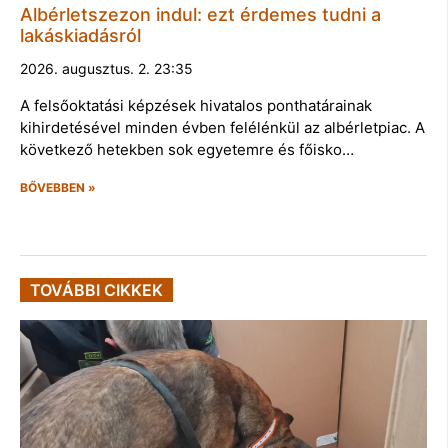
Albérletszezon indul: ezt érdemes tudni a
lakáskiadásról
2026. augusztus. 2. 23:35
A felsőoktatási képzések hivatalos ponthatárainak
kihirdetésével minden évben felélénkül az albérletpiac. A
következő hetekben sok egyetemre és főisko…
BŐVEBBEN »
TOVÁBBI CIKKEK