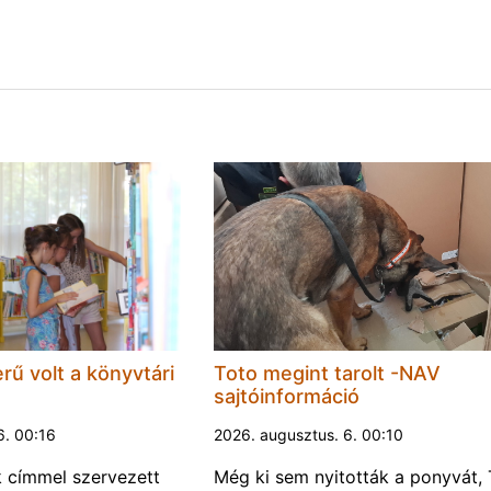
rű volt a könyvtári
Toto megint tarolt -NAV
sajtóinformáció
6. 00:16
2026. augusztus. 6. 00:10
k címmel szervezett
Még ki sem nyitották a ponyvát, 