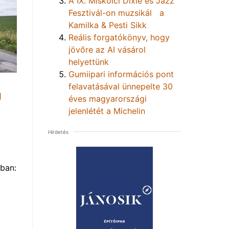
A IX. Miskolci Dixie és Jazz
Fesztivál-on muzsikál a
Kamilka & Pesti Sikk
Reális forgatókönyv, hogy
jövőre az AI vásárol
helyettünk
Gumiipari információs pont
felavatásával ünnepelte 30
1
éves magyarországi
jelenlétét a Michelin
Hirdetés
ban: