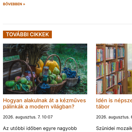
BŐVEBBEN »
TOVÁBBI CIKKEK
Hogyan alakulnak át a kézműves
Idén is népsze
pálinkák a modern világban?
tábor
2026. augusztus. 7. 10:07
2026. augusztus. 
Az utóbbi időben egyre nagyobb
Szünidei mozai