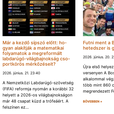
Már a kezdő sípszó előtt: ho-
Futni ment a 
gyan alakítják a matematikai
hetedszer is 
folyamatok a megreformált
2026. június. 20. 
labdarúgó-világbajnokság cso-
portkörös mérkőzéseit?
Újra első helyez
versenyen A Bos
2026. június. 21. 23:40
alkalommal végz
A Nemzetközi Labdarúgó-szövetség
több mint 860 c
(FIFA) reformja nyomán a korábbi 32
megrendezett F
helyett a 2026-os világbajnokságon
már 48 csapat küzd a trófeáért. A
BŐVEBBEN »
felszínen ez…