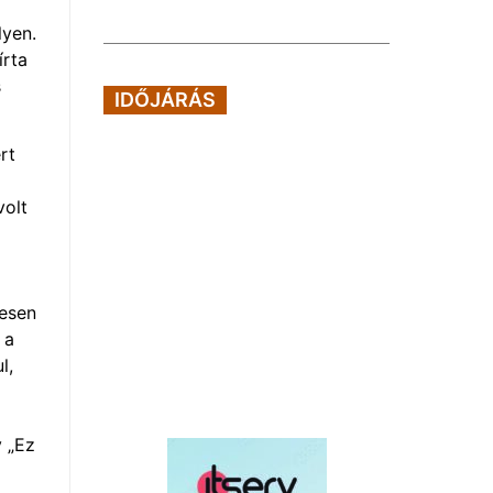
lyen.
írta
s
IDŐJÁRÁS
rt
volt
desen
 a
l,
y „Ez