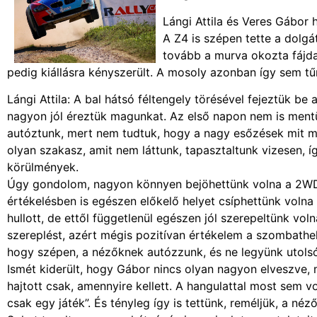
Lángi Attila és Veres Gábor 
A Z4 is szépen tette a dolgá
tovább a murva okozta fájda
pedig kiállásra kényszerült. A mosoly azonban így sem tű
Lángi Attila: A bal hátsó féltengely törésével fejeztük be
nagyon jól éreztük magunkat. Az első napon nem is ment
autóztunk, mert nem tudtuk, hogy a nagy esőzések mit műv
olyan szakasz, amit nem láttunk, tapasztaltunk vizesen, í
körülmények.
Úgy gondolom, nagyon könnyen bejöhettünk volna a 2WDp
értékelésben is egészen előkelő helyet csíphettünk voln
hullott, de ettől függetlenül egészen jól szerepeltünk vo
szereplést, azért mégis pozitívan értékelem a szombathel
hogy szépen, a nézőknek autózzunk, és ne legyünk utolsók 
Ismét kiderült, hogy Gábor nincs olyan nagyon elveszve, m
hajtott csak, amennyire kellett. A hangulattal most sem 
csak egy játék”. És tényleg így is tettünk, reméljük, a néz