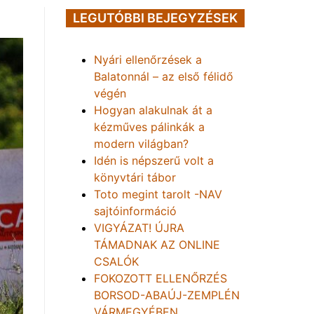
LEGUTÓBBI BEJEGYZÉSEK
Nyári ellenőrzések a
Balatonnál – az első félidő
végén
Hogyan alakulnak át a
kézműves pálinkák a
modern világban?
Idén is népszerű volt a
könyvtári tábor
Toto megint tarolt -NAV
sajtóinformáció
VIGYÁZAT! ÚJRA
TÁMADNAK AZ ONLINE
CSALÓK
FOKOZOTT ELLENŐRZÉS
BORSOD-ABAÚJ-ZEMPLÉN
VÁRMEGYÉBEN