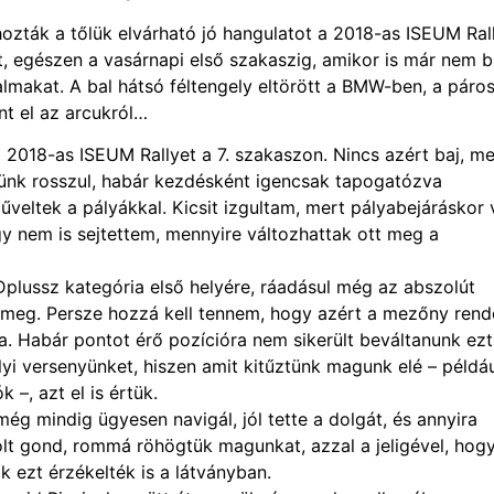
hozták a tőlük elvárható jó hangulatot a 2018-as ISEUM Ral
t, egészen a vasárnapi első szakaszig, amikor is már nem b
lmakat. A bal hátsó féltengely eltörött a BMW-ben, a páro
nt el az arcukról…
 a 2018-as ISEUM Rallyet a 7. szakaszon. Nincs azért baj, me
ünk rosszul, habár kezdésként igencsak tapogatózva
eltek a pályákkal. Kicsit izgultam, mert pályabejáráskor 
gy nem is sejtettem, mennyire változhattak ott meg a
lussz kategória első helyére, ráadásul még az abszolút
a meg. Persze hozzá kell tennem, hogy azért a mezőny ren
lna. Habár pontot érő pozícióra nem sikerült beváltanunk ezt
yi versenyünket, hiszen amit kitűztünk magunk elé – példáu
–, azt el is értük.
ég mindig ügyesen navigál, jól tette a dolgát, és annyira
volt gond, rommá röhögtük magunkat, azzal a jeligével, hog
ők ezt érzékelték is a látványban.