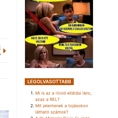
K
n
LEGOLVASOTTABB
Mi is az a rövid ellátási lánc,
azaz a REL?
Mit jelentenek a tojásokon
látható számok?