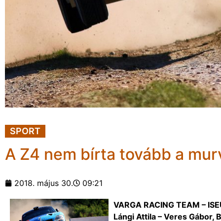
SPORT
A Z4 nem bírta tovább a mur
2018. május 30.
09:21
VARGA RACING TEAM – ISEUM
Lángi Attila – Veres Gábor