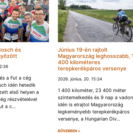
Bosch és
Június 19-én rajtolt
győzött
Magyarország leghosszabb, 
400 kilométeres
22:36
terepkerékpáros versenye
és a Fut a cég
2026. június. 20. 15:24
ch idén hetedik
1 400 kilométer, 23 400 méter
ett első helyen a
szintemelkedés és 9 nap a vadon
ég részvételével
idén is elrajtol Magyarország
ut a c…
legkeményebb terepkerékpáros
versenye, a Hungarian Div…
BŐVEBBEN »