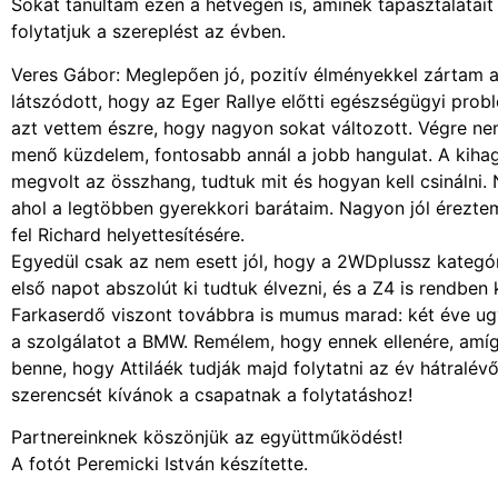
Sokat tanultam ezen a hétvégén is, aminek tapasztalatait
folytatjuk a szereplést az évben.
Veres Gábor: Meglepően jó, pozitív élményekkel zártam a
látszódott, hogy az Eger Rallye előtti egészségügyi pro
azt vettem észre, hogy nagyon sokat változott. Végre nem
menő küzdelem, fontosabb annál a jobb hangulat. A kiha
megvolt az összhang, tudtuk mit és hogyan kell csinálni.
ahol a legtöbben gyerekkori barátaim. Nagyon jól érezt
fel Richard helyettesítésére.
Egyedül csak az nem esett jól, hogy a 2WDplussz kategóri
első napot abszolút ki tudtuk élvezni, és a Z4 is rendben 
Farkaserdő viszont továbbra is mumus marad: két éve ugyani
a szolgálatot a BMW. Remélem, hogy ennek ellenére, amí
benne, hogy Attiláék tudják majd folytatni az év hátralé
szerencsét kívánok a csapatnak a folytatáshoz!
Partnereinknek köszönjük az együttműködést!
A fotót Peremicki István készítette.