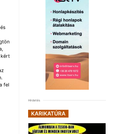
 és
gtön
a,
 kért
az
n.
a fel
Hirdetés
KARIKATÚRA