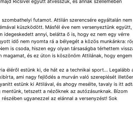
 majd Ricsivel együtt átvesszük, és annak szellemében
 szombathelyi futamot. Attilán szerencsére egyáltalán nem
blémával küszködött. Másfél éve nem versenyeztünk együtt,
 idegeskedett annyi, belátta ő is, hogy ez nem egy vérre
gyott idő nem nyomta rá a bélyegét a közös munkánkra: rö
 Nem is csoda, hiszen egy olyan társaságba térhettem vissz
em magamat, és ez úton is köszönöm Attilának, hogy engem
a éléről estünk ki, de hát ez a technikai sport… Legalább 
kibírta, ami nagy fejlődés a murván való szereplését illetőe
tt estünk ki Attilával, és ahogy mesélte, tavaly is itt adt
g mentünk, tetszett a nézőknek az autózásunknak. Bízom
vő részében ugyanezzel az elánnal a versenyzést! Sok