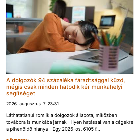
A dolgozók 94 százaléka fáradtsággal küzd,
mégis csak minden hatodik kér munkahelyi
segítséget
2026. augusztus. 7. 23:31
Láthatatlanul romlik a dolgozók állapota, miközben
továbbra is munkába járnak - Ilyen hatással van a cégekre
a pihenőidő hiánya - Egy 2026-os, 6105 f…