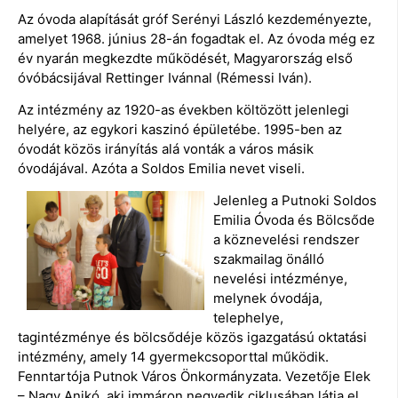
Az óvoda alapítását gróf Serényi László kezdeményezte,
amelyet 1968. június 28-án fogadtak el. Az óvoda még ez
év nyarán megkezdte működését, Magyarország első
óvóbácsijával Rettinger Ivánnal (Rémessi Iván).
Az intézmény az 1920-as években költözött jelenlegi
helyére, az egykori kaszinó épületébe. 1995-ben az
óvodát közös irányítás alá vonták a város másik
óvodájával. Azóta a Soldos Emilia nevet viseli.
Jelenleg a Putnoki Soldos
Emilia Óvoda és Bölcsőde
a köznevelési rendszer
szakmailag önálló
nevelési intézménye,
melynek óvodája,
telephelye,
tagintézménye és bölcsődéje közös igazgatású oktatási
intézmény, amely 14 gyermekcsoporttal működik.
Fenntartója Putnok Város Önkormányzata. Vezetője Elek
– Nagy Anikó, aki immáron negyedik ciklusában látja el