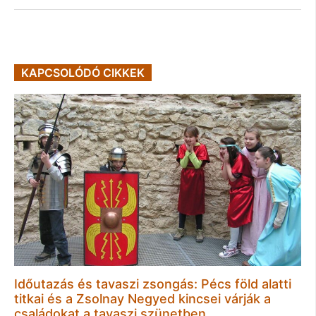
KAPCSOLÓDÓ CIKKEK
Időutazás és tavaszi zsongás: Pécs föld alatti
titkai és a Zsolnay Negyed kincsei várják a
családokat a tavaszi szünetben