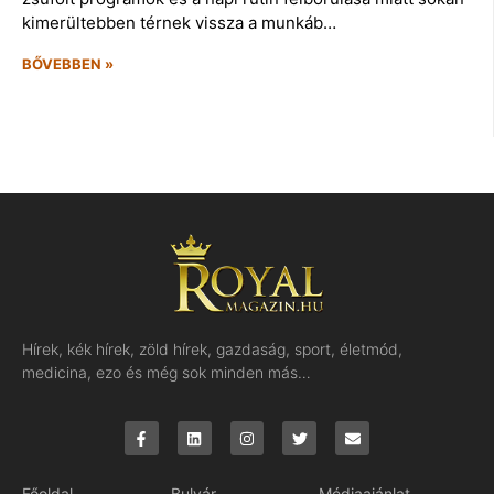
kimerültebben térnek vissza a munkáb…
BŐVEBBEN »
Hírek, kék hírek, zöld hírek, gazdaság, sport, életmód,
medicina, ezo és még sok minden más…
Főoldal
Bulvár
Médiaajánlat