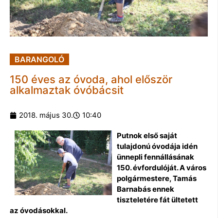
BARANGOLÓ
150 éves az óvoda, ahol először
alkalmaztak óvóbácsit
2018. május 30.
10:40
Putnok első saját
tulajdonú óvodája idén
ünnepli fennállásának
150. évfordulóját. A város
polgármestere, Tamás
Barnabás ennek
tiszteletére fát ültetett
az óvodásokkal.