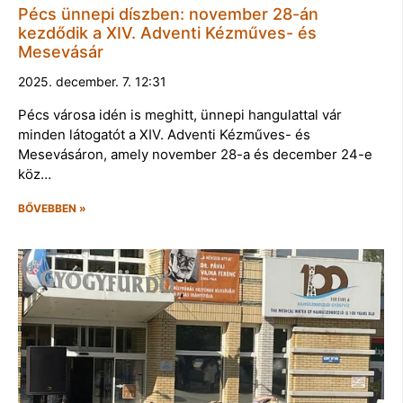
Pécs ünnepi díszben: november 28-án
kezdődik a XIV. Adventi Kézműves- és
Mesevásár
2025. december. 7. 12:31
Pécs városa idén is meghitt, ünnepi hangulattal vár
minden látogatót a XIV. Adventi Kézműves- és
Mesevásáron, amely november 28-a és december 24-e
köz…
BŐVEBBEN »