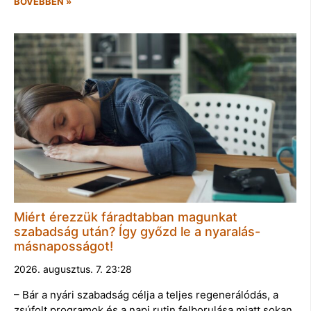
BŐVEBBEN »
Miért érezzük fáradtabban magunkat
szabadság után? Így győzd le a nyaralás-
másnaposságot!
2026. augusztus. 7. 23:28
– Bár a nyári szabadság célja a teljes regenerálódás, a
zsúfolt programok és a napi rutin felborulása miatt sokan