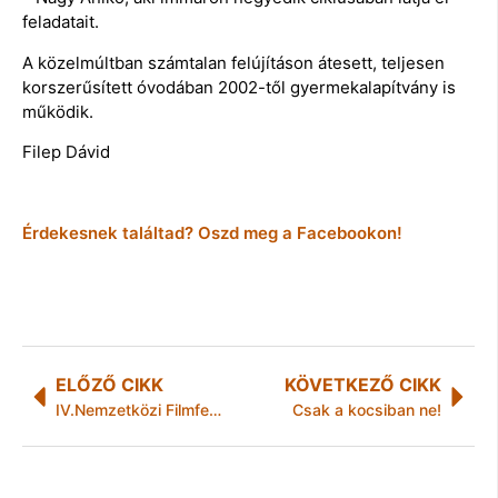
feladatait.
A közelmúltban számtalan felújításon átesett, teljesen
korszerűsített óvodában 2002-től gyermekalapítvány is
működik.
Filep Dávid
Érdekesnek találtad? Oszd meg a Facebookon!
ELŐZŐ CIKK
KÖVETKEZŐ CIKK
IV.Nemzetközi Filmfesztivál Gödöllőn
Csak a kocsiban ne!