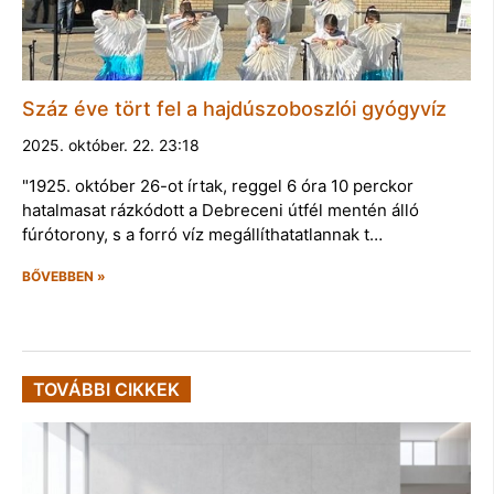
Száz éve tört fel a hajdúszoboszlói gyógyvíz
2025. október. 22. 23:18
"1925. október 26-ot írtak, reggel 6 óra 10 perckor
hatalmasat rázkódott a Debreceni útfél mentén álló
fúrótorony, s a forró víz megállíthatatlannak t…
BŐVEBBEN »
TOVÁBBI CIKKEK