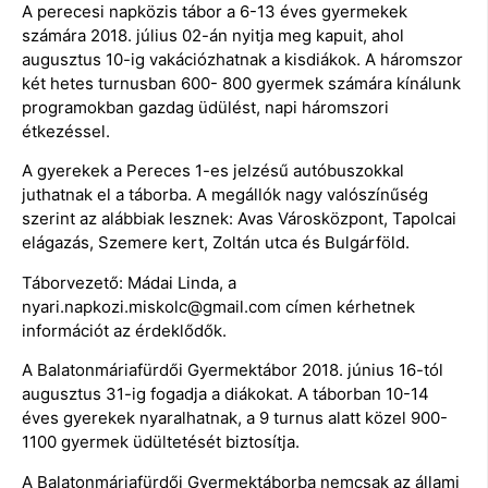
A perecesi napközis tábor a 6-13 éves gyermekek
számára 2018. július 02-án nyitja meg kapuit, ahol
augusztus 10-ig vakációzhatnak a kisdiákok. A háromszor
két hetes turnusban 600- 800 gyermek számára kínálunk
programokban gazdag üdülést, napi háromszori
étkezéssel.
A gyerekek a Pereces 1-es jelzésű autóbuszokkal
juthatnak el a táborba. A megállók nagy valószínűség
szerint az alábbiak lesznek: Avas Városközpont, Tapolcai
elágazás, Szemere kert, Zoltán utca és Bulgárföld.
Táborvezető: Mádai Linda, a
nyari.napkozi.miskolc@gmail.com címen kérhetnek
információt az érdeklődők.
A Balatonmáriafürdői Gyermektábor 2018. június 16-tól
augusztus 31-ig fogadja a diákokat. A táborban 10-14
éves gyerekek nyaralhatnak, a 9 turnus alatt közel 900-
1100 gyermek üdültetését biztosítja.
A Balatonmáriafürdői Gyermektáborba nemcsak az állami