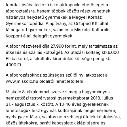
fenntartásába tartozó iskolák kapnak lehetőséget a
táboroztatásra, hanem többek között részt vehetnek
hátrányos helyzetű gyermekek a Megyei Kórház
Gyermekortopédiai Alapítvány, az Ortopéd Kft. által
támogatott gyermekek, valamint a Miskolci Kulturális
Központ által delegált gyermekek.
A tábor részvételi díja 27.990 forint, mely tartalmazza az
étkezés és szállás költségét. Az utazási költség kb.6.000
Ft-ba kerül, a fakultatív kirándulás költsége pedig kb.
4000 Ft.
A táborozásokhoz szükséges szülői nyilatkozatot a
www.miskolc.hu oldalról lehet letölteni.
Miskolc 8. alkalommal szervezi meg a hagyományos
nemzetközi testvérvárosi gyermektáborát 2018. július
31.- augusztus 7. között. A 13-16 éves gyerekeknek
lehetőségük lesz egymás kultúrájának megismerésére,
nyelvgyakorlásra, sajátos nemzetiségi ételek kóstolására,
közös játékokra, baráti kapcsolatok kiépítésére és