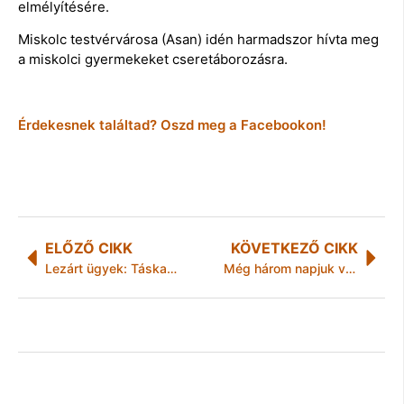
elmélyítésére.
Miskolc testvérvárosa (Asan) idén harmadszor hívta meg
a miskolci gyermekeket cseretáborozásra.
Érdekesnek találtad? Oszd meg a Facebookon!
ELŐZŐ CIKK
KÖVETKEZŐ CIKK
Lezárt ügyek: Táskarabló
Még három napjuk van a civilszervezeteknek