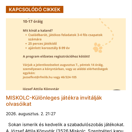
KAPCSOLÓDÓ CIKKEK
MISKOLC-Különleges játékra invitálják
olvasóikat
2026. augusztus. 2. 21:27
Sokan ismerik és kedvelik a szabadulószobás játékokat.
A József Attila Könyvtár (3526 Miskolc, Szentpéteri kapu