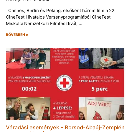
Cannes, Berlin és Peking: elsőként három film a 22.
CineFest Hivatalos Versenyprogramjából CineFest
Miskolci Nemzetközi Filmfesztivál, …
BŐVEBBEN »
Véradási események – Borsod-Abaúj-Zemplén