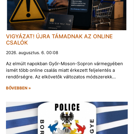
VIGYÁZAT! ÚJRA TÁMADNAK AZ ONLINE
CSALÓK
2026. augusztus. 6. 00:08
Az elmúlt napokban Győr-Moson-Sopron vármegyében
ismét több online csalás miatt érkezett feljelentés a
rendőrségre. Az elkövetők változatos módszerekk…
BŐVEBBEN »