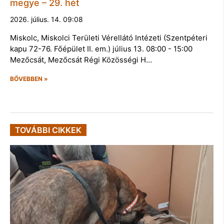
megye – 29. hét
2026. július. 14. 09:08
Miskolc, Miskolci Területi Vérellátó Intézeti (Szentpéteri
kapu 72-76. Főépület II. em.) július 13. 08:00 - 15:00
Mezőcsát, Mezőcsát Régi Közösségi H…
BŐVEBBEN »
TOVÁBBI CIKKEK