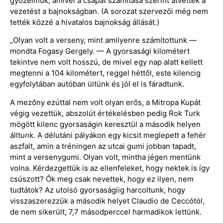
győzelmük, amivel a csapat számítása szerint átvették a
vezetést a bajnokságban. (A sorozat szervezői még nem
tették közzé a hivatalos bajnokság állását.)
„Olyan volt a verseny, mint amilyenre számítottunk —
mondta Fogasy Gergely. — A gyorsasági kilométert
tekintve nem volt hosszú, de mivel egy nap alatt kellett
megtenni a 104 kilométert, reggel héttől, este kilencig
egyfolytában autóban ültünk és jól el is fáradtunk.
A mezőny ezúttal nem volt olyan erős, a Mitropa Kupát
végig vezettük, abszolút értékelésben pedig Rok Turk
mögött kilenc gyorsaságin keresztül a második helyen
álltunk. A délutáni pályákon egy kicsit meglepett a fehér
aszfalt, amin a tréningen az utcai gumi jobban tapadt,
mint a versenygumi. Olyan volt, mintha jégen mentünk
volna. Kérdezgettük is az ellenfeleket, hogy nektek is így
csúszott? Ők meg csak nevettek, hogy ez ilyen, nem
tudtátok? Az utolsó gyorsaságiig harcoltunk, hogy
visszaszerezzük a második helyet Claudio de Ceccótól,
de nem sikerült, 7,7 másodperccel harmadikok lettünk.