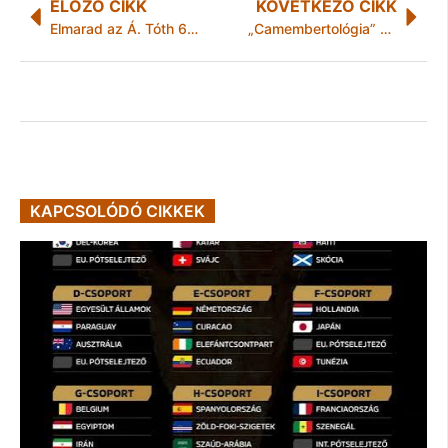
ELŐZŐ CIKK
KÖVETKEZŐ CIKK
Elmarad az Á. Tóth 6X kiállítás megnyitója
„Camembertológia” avagy június 4-én ünneplik a sajt napját!
KAPCSOLÓDÓ CIKKEK