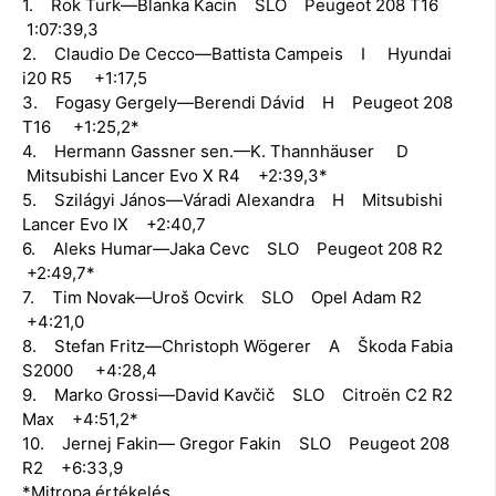
1. Rok Turk—Blanka Kacin SLO Peugeot 208 T16
1:07:39,3
2. Claudio De Cecco—Battista Campeis I Hyundai
i20 R5 +1:17,5
3. Fogasy Gergely—Berendi Dávid H Peugeot 208
T16 +1:25,2*
4. Hermann Gassner sen.—K. Thannhäuser D
Mitsubishi Lancer Evo X R4 +2:39,3*
5. Szilágyi János—Váradi Alexandra H Mitsubishi
Lancer Evo IX +2:40,7
6. Aleks Humar—Jaka Cevc SLO Peugeot 208 R2
+2:49,7*
7. Tim Novak—Uroš Ocvirk SLO Opel Adam R2
+4:21,0
8. Stefan Fritz—Christoph Wögerer A Škoda Fabia
S2000 +4:28,4
9. Marko Grossi—David Kavčič SLO Citroën C2 R2
Max +4:51,2*
10. Jernej Fakin— Gregor Fakin SLO Peugeot 208
R2 +6:33,9
*Mitropa értékelés