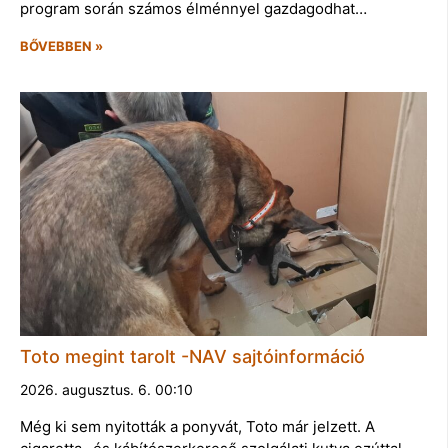
program során számos élménnyel gazdagodhat…
BŐVEBBEN »
Toto megint tarolt -NAV sajtóinformáció
2026. augusztus. 6. 00:10
Még ki sem nyitották a ponyvát, Toto már jelzett. A