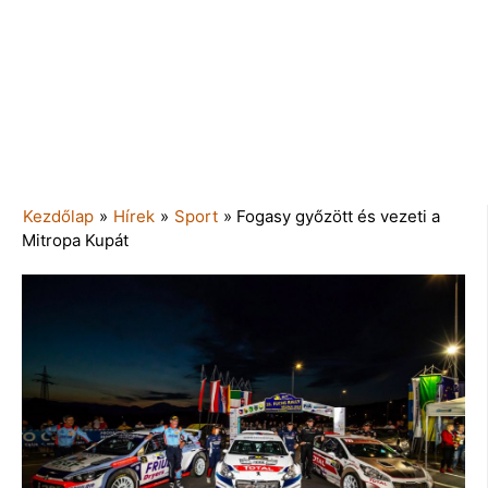
Kezdőlap
»
Hírek
»
Sport
»
Fogasy győzött és vezeti a
Mitropa Kupát