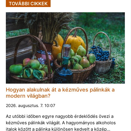
TOVÁBBI CIKKEK
Hogyan alakulnak át a kézműves pálinkák a
modern világban?
2026. augusztus. 7. 10:07
Az utóbbi időben egyre nagyobb érdeklődés övezi a
kézműves pálinkák világát. A hagyományos alkoholos
italok között a pálinka különösen kedvelt a közép…