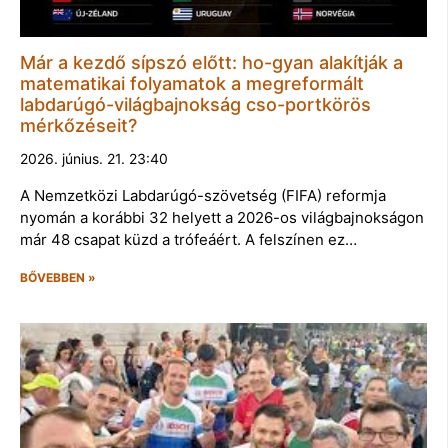
Már a kezdő sípszó előtt: ho-gyan alakítják a
matematikai folyamatok a megreformált
labdarúgó-világbajnokság cso-portkörös
mérkőzéseit?
2026. június. 21. 23:40
A Nemzetközi Labdarúgó-szövetség (FIFA) reformja
nyomán a korábbi 32 helyett a 2026-os világbajnokságon
már 48 csapat küzd a trófeáért. A felszínen ez…
BŐVEBBEN »