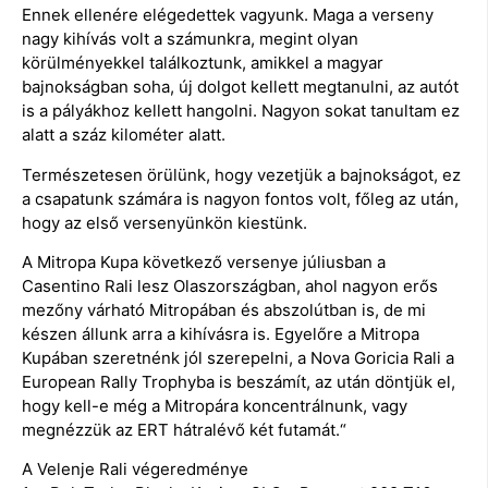
Ennek ellenére elégedettek vagyunk. Maga a verseny
nagy kihívás volt a számunkra, megint olyan
körülményekkel találkoztunk, amikkel a magyar
bajnokságban soha, új dolgot kellett megtanulni, az autót
is a pályákhoz kellett hangolni. Nagyon sokat tanultam ez
alatt a száz kilométer alatt.
Természetesen örülünk, hogy vezetjük a bajnokságot, ez
a csapatunk számára is nagyon fontos volt, főleg az után,
hogy az első versenyünkön kiestünk.
A Mitropa Kupa következő versenye júliusban a
Casentino Rali lesz Olaszországban, ahol nagyon erős
mezőny várható Mitropában és abszolútban is, de mi
készen állunk arra a kihívásra is. Egyelőre a Mitropa
Kupában szeretnénk jól szerepelni, a Nova Goricia Rali a
European Rally Trophyba is beszámít, az után döntjük el,
hogy kell-e még a Mitropára koncentrálnunk, vagy
megnézzük az ERT hátralévő két futamát.“
A Velenje Rali végeredménye