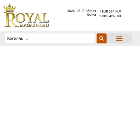
2026. 08. 7. péntek
1 EUR 364 HUF
Ibolya
1 GBP 424 HUF