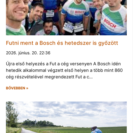
Futni ment a Bosch és hetedszer is győzött
2026. június. 20. 22:36
Újra első helyezés a Fut a cég versenyen A Bosch idén
hetedik alkalommal végzett első helyen a több mint 860
cég részvételével megrendezett Fut a c…
BŐVEBBEN »