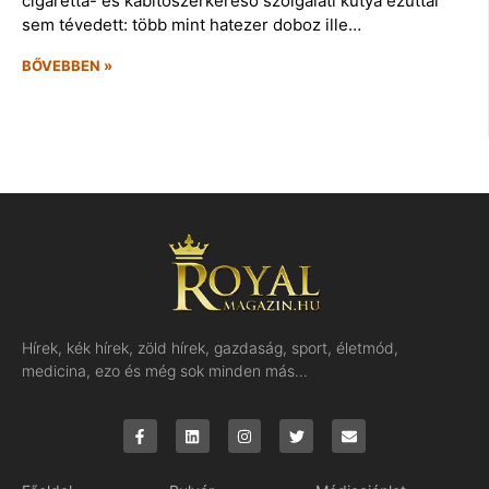
cigaretta- és kábítószerkereső szolgálati kutya ezúttal
sem tévedett: több mint hatezer doboz ille…
BŐVEBBEN »
Hírek, kék hírek, zöld hírek, gazdaság, sport, életmód,
medicina, ezo és még sok minden más…