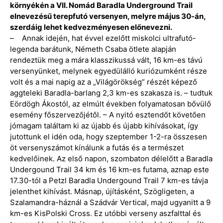
környékén a VII. Nomád Baradla Underground Trail
elnevezésű terepfutó versenyen, melyre május 30-án,
szerdáig lehet kedvezményesen előnevezni.
– Annak idején, hat évvel ezelőtt miskolci ultrafutó-
legenda barátunk, Németh Csaba ötlete alapján
rendeztük meg a mára klasszikussá vált, 16 km-es távú
versenyünket, melynek egyedülálló kuriózumként része
volt és a mai napig az a „Világörökség” részét képező
aggteleki Baradla-barlang 2,3 km-es szakasza is. – tudtuk
Eördögh Ákostól, az elmúlt években folyamatosan bővülő
esemény főszervezőjétől. – A nyitó esztendőt követően
jómagam találtam ki az újabb és újabb kihívásokat, így
jutottunk el idén oda, hogy szeptember 1-2-ra összesen
öt versenyszámot kínálunk a futás és a természet
kedvelőinek. Az első napon, szombaton délelőtt a Baradla
Undergound Trail 34 km és 16 km-es futama, aznap este
17.30-tól a Petzl Baradla Undergound Trail 7 km-es távja
jelenthet kihívást. Másnap, újításként, Szögligeten, a
Szalamandra-háznál a Szádvár Vertical, majd ugyanitt a 9
km-es KisPolski Cross. Ez utóbbi verseny aszfalttal és