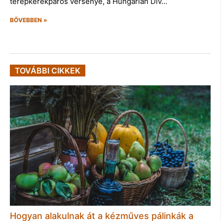
terepkerékpáros versenye, a Hungarian Div…
BŐVEBBEN »
TOVÁBBI CIKKEK
Hogyan alakulnak át a kézműves pálinkák a