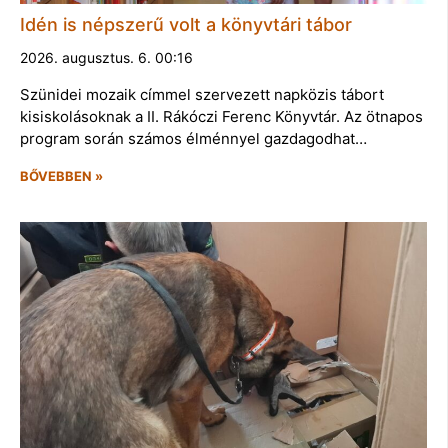
Idén is népszerű volt a könyvtári tábor
2026. augusztus. 6. 00:16
Szünidei mozaik címmel szervezett napközis tábort
kisiskolásoknak a II. Rákóczi Ferenc Könyvtár. Az ötnapos
program során számos élménnyel gazdagodhat…
BŐVEBBEN »