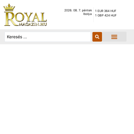
2026. 08. 7. péntek
1 EUR 364 HUF
Ibolya
1 GBP 424 HUF