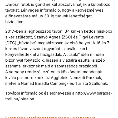
„városi” futók is gond nélkül abszolválhatják a különböző
távokat. Lényeges információ, hogy a kedvezményes
előnevezésre május 30-ig tudunk lehetőséget
biztosítani!
2017-ben a leghosszabb távon, 34 km-en kettős miskolci
siker született, Szanyó Ágnes (ZSC) és Tigyi Levente
(DTC) „húzta be” magabiztosan az első helyet. A 16 és 7
km-es távon viszont egyaránt szlovák sikert
könyvelhettek el a házigazdák. A „csata” idén minden
bizonnyal folytatódik, hiszen a viadalra ezúttal is szép
számmal érkeznek majd a szomszédos országból.
A verseny rendezői ezúton is köszönetet mondanak
kiváló partnereiknek, az Aggteleki Nemzeti Parknak,
illetve a Nomád Baradla Camping- és Turista Szállónak.
További információk és előnevezés a http://www.baradla-
trail.hu/ oldalon.