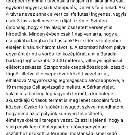
tereppel kombinált útvonala a napjainkra lakatlanná vált,
egykori lengyel ajkú kistelepülés, Derenk felé halad. Aki
4 távra nevez annak a vertical (felfutás) ingyenes, vagyis
csak 3 távra kell nevezési díjat fizetnie. Szintén
újdonság, hogy 4 táv alapján összetett versenyt is
hirdetünk. Minden évben csak 1 nap van arra, hogy a
cseppkőbarlangban futhassunk! Erre idén szeptember
elsején kínálunk három távot is. A szombati három pálya
egyaránt érinti a vörös-tói középtúrát, ami a Baradla-
barlang leghosszabb, 2300 méteres, villanyvilágítással
ellátott szakasza. Színpompás cseppkőoszlopok, zászló-,
függő- illetve állócseppkövek között vezet az út,
elhaladva Magyarország legmagasabb állócseppköve, a
19 m magas Csillagvizsgáló mellett. A Sárkányfejet,
valamint a barlang legnagyobb termét, a különleges
akusztikájú Óriások termét is meg lehet csodálni futás
közben. Gyakorló futóként nyugodt szívvel mondhatom,
hogy mind az öt pályánk könnyen teljesíthető,
élményekkel teli terepen vezet. Ez azt is jelenti, hogy a
világ egyik legkülönlegesebb futóversenyén az
aszfalthoz szokott, a tereppel mostanság ismerkedő