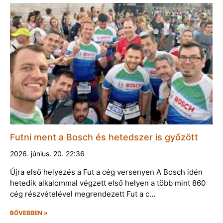
Futni ment a Bosch és hetedszer is győzött
2026. június. 20. 22:36
Újra első helyezés a Fut a cég versenyen A Bosch idén
hetedik alkalommal végzett első helyen a több mint 860
cég részvételével megrendezett Fut a c…
BŐVEBBEN »