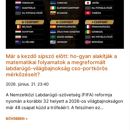
Már a kezdő sípszó előtt: ho-gyan alakítják a
matematikai folyamatok a megreformált
labdarúgó-világbajnokság cso-portkörös
mérkőzéseit?
2026. június. 21. 23:40
A Nemzetközi Labdarúgó-szövetség (FIFA) reformja
nyomán a korábbi 32 helyett a 2026-os világbajnokságon
már 48 csapat küzd a trófeáért. A felszínen ez…
BŐVEBBEN »