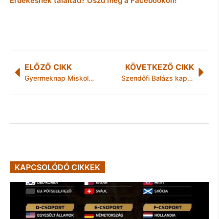
Érdekesnek találtad? Oszd meg a Facebookon!
ELŐZŐ CIKK
KÖVETKEZŐ CIKK
Gyermeknap Miskolcon
Szendőfi Balázs kapta a Gödöllői Nemzetközi Természetfilm Fesztivál fődíját
KAPCSOLÓDÓ CIKKEK