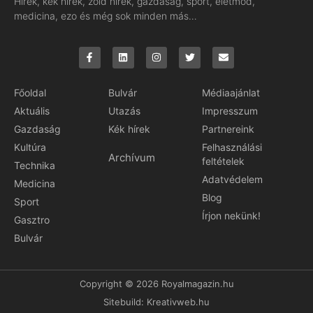
Hírek, kék hírek, zöld hírek, gazdaság, sport, életmód,
medicina, ezo és még sok minden más…
Főoldal
Bulvár
Médiaajánlat
Aktuális
Utazás
Impresszum
Gazdaság
Kék hírek
Partnereink
Kultúra
Felhasználási
Archívum
feltételek
Technika
Adatvédelem
Medicina
Blog
Sport
Írjon nekünk!
Gasztro
Bulvár
Copyright © 2026 Royalmagazin.hu
Sitebuild:
Kreativweb.hu