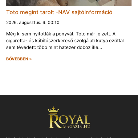
Toto megint tarolt -NAV sajtóinformáció
2026. augusztus. 6. 00:10
Még ki sem nyitották a ponyvát, Toto már jelzett. A
cigaretta- és kábítószerkereső szolgálati kutya ezúttal
sem tévedett: több mint hatezer doboz ille…
BŐVEBBEN »