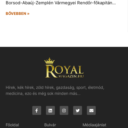
Borsod-Abaúj-Zemplén Vármegyei Rendőr-főkapitán…
BŐVEBBEN »
Hírek, kék hírek, zöld hírek, gazdaság, sport, életmód,
medicina, ezo és még sok minden más…
Főoldal
Bulvár
Médiaajánlat