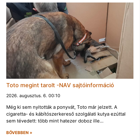
Toto megint tarolt -NAV sajtóinformáció
2026. augusztus. 6. 00:10
Még ki sem nyitották a ponyvát, Toto már jelzett. A
cigaretta- és kábítószerkereső szolgálati kutya ezúttal
sem tévedett: több mint hatezer doboz ille…
BŐVEBBEN »