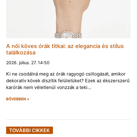
A női köves órák titkai: az elegancia és stílus
találkozása
2026. július. 27. 14:50
Ki ne csodálná meg az órák ragyogó csillogását, amikor
dekoratív kövek díszítik felületüket? Ezek az ékszerszerű
karórák nem véletlenül vonzzák a teki…
BŐVEBBEN »
TOVÁBBI CIKKEK