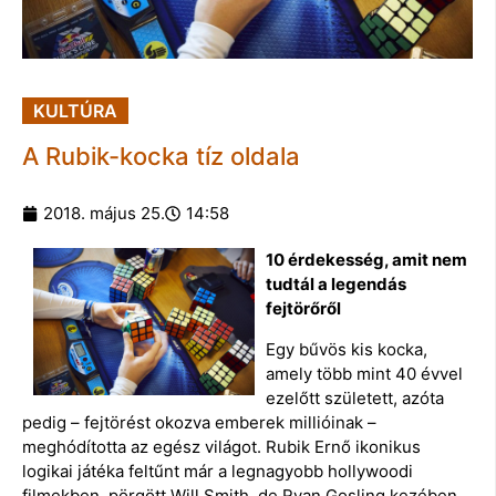
KULTÚRA
A Rubik-kocka tíz oldala
2018. május 25.
14:58
10 érdekesség, amit nem
tudtál a legendás
fejtörőről
Egy bűvös kis kocka,
amely több mint 40 évvel
ezelőtt született, azóta
pedig – fejtörést okozva emberek millióinak –
meghódította az egész világot. Rubik Ernő ikonikus
logikai játéka feltűnt már a legnagyobb hollywoodi
filmekben, pörgött Will Smith, de Ryan Gosling kezében