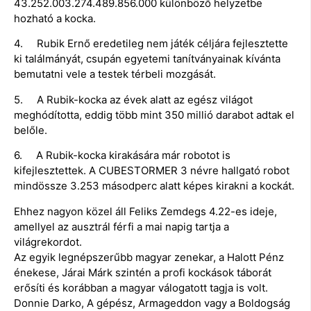
43.252.003.274.489.856.000 különböző helyzetbe
hozható a kocka.
4. Rubik Ernő eredetileg nem játék céljára fejlesztette
ki találmányát, csupán egyetemi tanítványainak kívánta
bemutatni vele a testek térbeli mozgását.
5. A Rubik-kocka az évek alatt az egész világot
meghódította, eddig több mint 350 millió darabot adtak el
belőle.
6. A Rubik-kocka kirakására már robotot is
kifejlesztettek. A CUBESTORMER 3 névre hallgató robot
mindössze 3.253 másodperc alatt képes kirakni a kockát.
Ehhez nagyon közel áll Feliks Zemdegs 4.22-es ideje,
amellyel az ausztrál férfi a mai napig tartja a
világrekordot.
Az egyik legnépszerűbb magyar zenekar, a Halott Pénz
énekese, Járai Márk szintén a profi kockások táborát
erősíti és korábban a magyar válogatott tagja is volt.
Donnie Darko, A gépész, Armageddon vagy a Boldogság