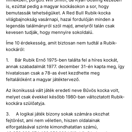
is, ezúttal pedig a magyar kockásokon a sor, hogy
bemutassák tehetségüket. A Red Bull Rubik-kocka
világbajnokság vasárnapi, hazai fordulóján minden a
legendás találmányról szól majd, amelyről talán csak
kevesen tudják, hogy mennyire sokoldalú.
Íme 10 érdekesség, amit biztosan nem tudtál a Rubik-
kockáról:
1. Bár Rubik Ernő 1975-ben találta fel a híres kockát,
annak szabadalmát 1977. december 31-én kapta meg, így
hivatalosan csak a 78-as évet kezdhette meg
feltalálóként a magyar játéktervező.
Az ikonikussá vált játék eredeti neve Bűvös kocka volt,
melyet csak évekkel később 1980-ban változtatott Rubik-
kockára szülőatyja.
3. A logikai játék bizony sokak számára okozhat
fejtörést, ami nem véletlen, hiszen oldalainak
elforgatásával szinte kimondhatatlan számú,