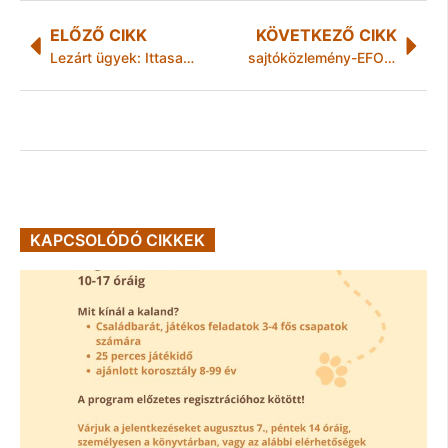
ELŐZŐ CIKK
KÖVETKEZŐ CIKK
Lezárt ügyek: Ittasan, eltiltva vezette más kocsiját
sajtóközlemény-EFOP1102
KAPCSOLÓDÓ CIKKEK