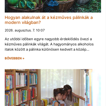
Hogyan alakulnak át a kézműves pálinkák a
modern világban?
2026. augusztus. 7. 10:07
Az utóbbi időben egyre nagyobb érdeklődés övezi a
kézműves pálinkák világát. A hagyományos alkoholos
italok között a pálinka különösen kedvelt a közép…
BŐVEBBEN »