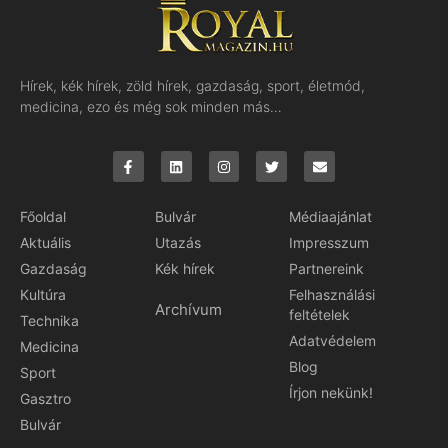
Hírek, kék hírek, zöld hírek, gazdaság, sport, életmód,
medicina, ezo és még sok minden más…
Főoldal
Bulvár
Médiaajánlat
Aktuális
Utazás
Impresszum
Gazdaság
Kék hírek
Partnereink
Kultúra
Felhasználási
Archívum
feltételek
Technika
Adatvédelem
Medicina
Blog
Sport
Írjon nekünk!
Gasztro
Bulvár