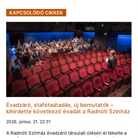
KAPCSOLÓDÓ CIKKEK
Évadzáró, stafétaátadás, új bemutatók –
kihirdette következő évadát a Radnóti Színház
2026. június. 21. 22:31
A Radnóti Színház évadzáró társulati ülésén értékelte a