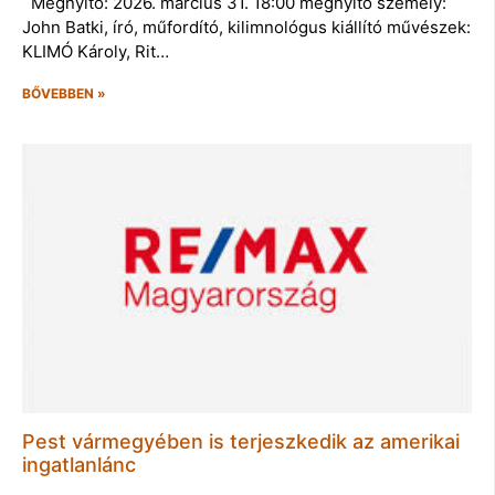
Megnyitó: 2026. március 31. 18:00 megnyitó személy:
John Batki, író, műfordító, kilimnológus kiállító művészek:
KLIMÓ Károly, Rit…
BŐVEBBEN »
Pest vármegyében is terjeszkedik az amerikai
ingatlanlánc