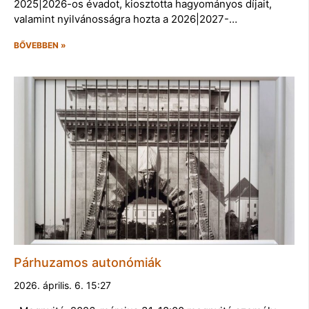
2025|2026-os évadot, kiosztotta hagyományos díjait,
valamint nyilvánosságra hozta a 2026|2027-…
BŐVEBBEN »
Párhuzamos autonómiák
2026. április. 6. 15:27