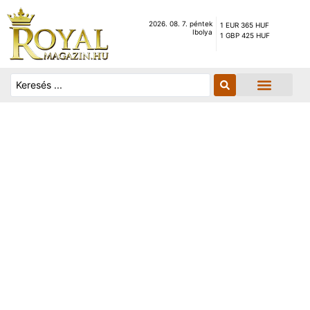
2026. 08. 7. péntek
1 EUR 365 HUF
Ibolya
1 GBP 425 HUF