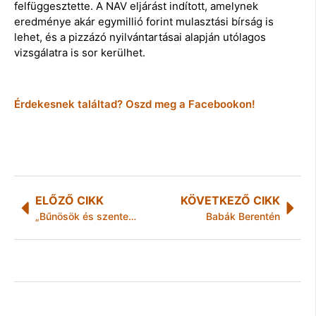
felfüggesztette. A NAV eljárást indított, amelynek
eredménye akár egymillió forint mulasztási bírság is
lehet, és a pizzázó nyilvántartásai alapján utólagos
vizsgálatra is sor kerülhet.
Érdekesnek találtad? Oszd meg a Facebookon!
ELŐZŐ CIKK
KÖVETKEZŐ CIKK
„Bűnösök és szentek”: a Greenpeace 13 európai város légszennyezettségét pontozta
Babák Berentén