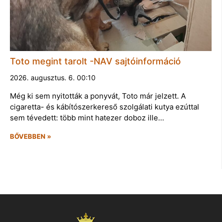
Toto megint tarolt -NAV sajtóinformáció
2026. augusztus. 6. 00:10
Még ki sem nyitották a ponyvát, Toto már jelzett. A
cigaretta- és kábítószerkereső szolgálati kutya ezúttal
sem tévedett: több mint hatezer doboz ille…
BŐVEBBEN »