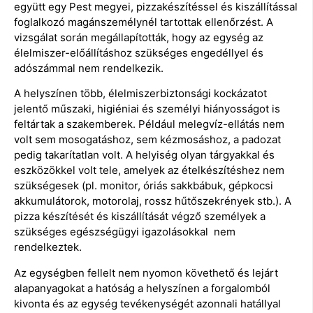
együtt egy Pest megyei, pizzakészítéssel és kiszállítással
foglalkozó magánszemélynél tartottak ellenőrzést. A
vizsgálat során megállapították, hogy az egység az
élelmiszer-előállításhoz szükséges engedéllyel és
adószámmal nem rendelkezik.
A helyszínen több, élelmiszerbiztonsági kockázatot
jelentő műszaki, higiéniai és személyi hiányosságot is
feltártak a szakemberek. Például melegvíz-ellátás nem
volt sem mosogatáshoz, sem kézmosáshoz, a padozat
pedig takarítatlan volt. A helyiség olyan tárgyakkal és
eszközökkel volt tele, amelyek az ételkészítéshez nem
szükségesek (pl. monitor, óriás sakkbábuk, gépkocsi
akkumulátorok, motorolaj, rossz hűtőszekrények stb.). A
pizza készítését és kiszállítását végző személyek a
szükséges egészségügyi igazolásokkal nem
rendelkeztek.
Az egységben fellelt nem nyomon követhető és lejárt
alapanyagokat a hatóság a helyszínen a forgalomból
kivonta és az egység tevékenységét azonnali hatállyal