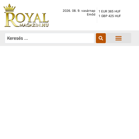
2026. 08. 9. vasárnap
1 EUR 365 HUF
Emőd
1 GBP 425 HUF