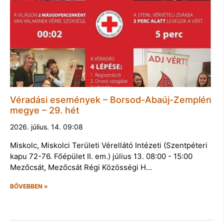
Véradási események – Borsod-Abaúj-Zemplén
megye – 29. hét
2026. július. 14. 09:08
Miskolc, Miskolci Területi Vérellátó Intézeti (Szentpéteri
kapu 72-76. Főépület II. em.) július 13. 08:00 - 15:00
Mezőcsát, Mezőcsát Régi Közösségi H…
BŐVEBBEN »