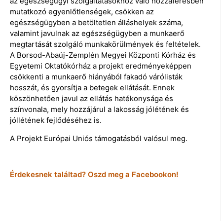
az egészségügyi szolgáltatásokhoz való hozzáférésben
mutatkozó egyenlőtlenségek, csökken az
egészségügyben a betöltetlen álláshelyek száma,
valamint javulnak az egészségügyben a munkaerő
megtartását szolgáló munkakörülmények és feltételek.
A Borsod-Abaúj-Zemplén Megyei Központi Kórház és
Egyetemi Oktatókórház a projekt eredményeképpen
csökkenti a munkaerő hiányából fakadó várólisták
hosszát, és gyorsítja a betegek ellátását. Ennek
köszönhetően javul az ellátás hatékonysága és
színvonala, mely hozzájárul a lakosság jólétének és
jóllétének fejlődéséhez is.
A Projekt Európai Uniós támogatásból valósul meg.
Érdekesnek találtad? Oszd meg a Facebookon!