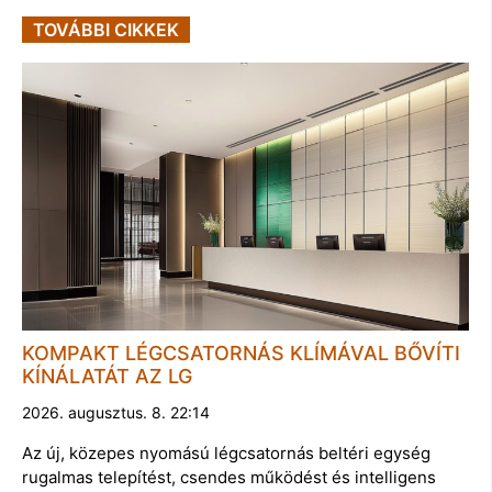
TOVÁBBI CIKKEK
KOMPAKT LÉGCSATORNÁS KLÍMÁVAL BŐVÍTI
KÍNÁLATÁT AZ LG
2026. augusztus. 8. 22:14
Az új, közepes nyomású légcsatornás beltéri egység
rugalmas telepítést, csendes működést és intelligens