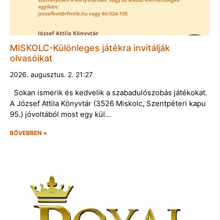
MISKOLC-Különleges játékra invitálják
olvasóikat
2026. augusztus. 2. 21:27
Sokan ismerik és kedvelik a szabadulószobás játékokat.
A József Attila Könyvtár (3526 Miskolc, Szentpéteri kapu
95.) jóvoltából most egy kül…
BŐVEBBEN »