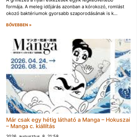
formája. A meleg időjárás azonban a kórokozó, romlást
okozó baktériumok gyorsabb szaporodásának is k…
BŐVEBBEN »
Már csak egy hétig látható a Manga – Hokuszai
– Manga c. kiállítás
2026. augusztus. 8. 21:58