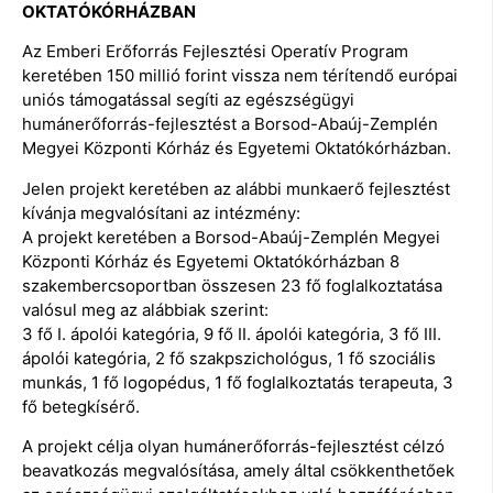
OKTATÓKÓRHÁZBAN
Az Emberi Erőforrás Fejlesztési Operatív Program
keretében 150 millió forint vissza nem térítendő európai
uniós támogatással segíti az egészségügyi
humánerőforrás-fejlesztést a Borsod-Abaúj-Zemplén
Megyei Központi Kórház és Egyetemi Oktatókórházban.
Jelen projekt keretében az alábbi munkaerő fejlesztést
kívánja megvalósítani az intézmény:
A projekt keretében a Borsod-Abaúj-Zemplén Megyei
Központi Kórház és Egyetemi Oktatókórházban 8
szakembercsoportban összesen 23 fő foglalkoztatása
valósul meg az alábbiak szerint:
3 fő I. ápolói kategória, 9 fő II. ápolói kategória, 3 fő III.
ápolói kategória, 2 fő szakpszichológus, 1 fő szociális
munkás, 1 fő logopédus, 1 fő foglalkoztatás terapeuta, 3
fő betegkísérő.
A projekt célja olyan humánerőforrás-fejlesztést célzó
beavatkozás megvalósítása, amely által csökkenthetőek