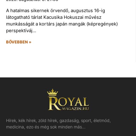
A hatalmas sikernek örvendő, augusztus 16-ig
látogatható tárlat Kacusika Hokuszai művész
munkásságát a kortárs japán mangák (képregények)
perspektíváj…
BŐVEBBEN »
Hírek, kék hírek, zöld hírek, gazdaság, sport, életmód,
medicina, ezo és még sok minden más…