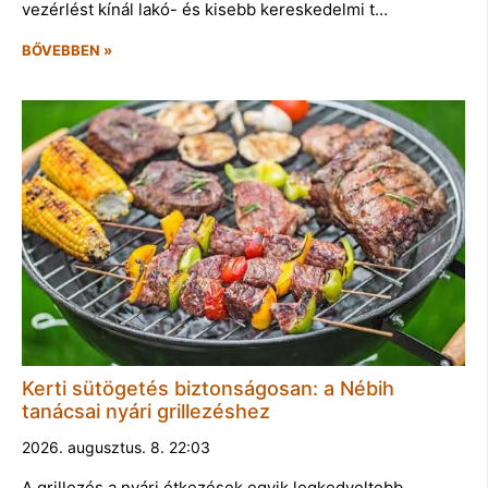
vezérlést kínál lakó- és kisebb kereskedelmi t…
BŐVEBBEN »
Kerti sütögetés biztonságosan: a Nébih
tanácsai nyári grillezéshez
2026. augusztus. 8. 22:03
A grillezés a nyári étkezések egyik legkedveltebb