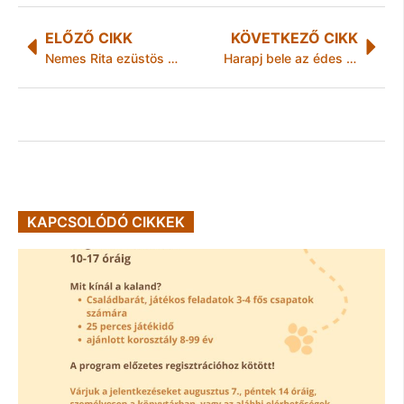
ELŐZŐ CIKK
KÖVETKEZŐ CIKK
Nemes Rita ezüstös visszatérése
Harapj bele az édes életbe Epres Panni tippjeivel!
KAPCSOLÓDÓ CIKKEK