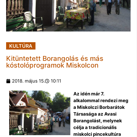
KULTÚRA
Kitüntetett Borangolás és más
kóstolóprogramok Miskolcon
2018. május 15.
10:11
Az idén már 7.
alkalommal rendezi meg
a Miskolczi Borbarátok
Társasága az Avasi
Borangolást, melynek
célja a tradicionális
miskolci pincekultúra