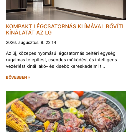
KOMPAKT LÉGCSATORNÁS KLÍMÁVAL BŐVÍTI
KÍNÁLATÁT AZ LG
2026. augusztus. 8. 22:14
Az új, közepes nyomású légcsatornás beltéri egység
rugalmas telepítést, csendes működést és intelligens
vezérlést kínál lakó- és kisebb kereskedelmi t…
BŐVEBBEN »