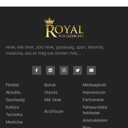
Hírek, kék hírek, zöld hírek, gazdaság, sport, életmód,
medicina, ezo és még sok minden más…
Főoldal
Bulvár
Médiaajánlat
Aktuális
Utazás
Impresszum
Gazdaság
Kék hírek
Partnereink
Kultúra
Felhasználási
Archívum
feltételek
Technika
Adatvédelem
Medicina
Blog