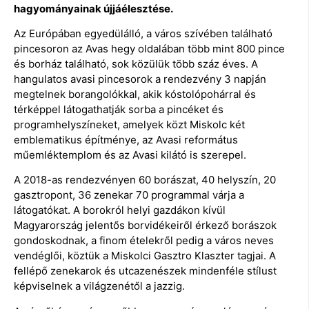
hagyományainak újjáélesztése.
Az Európában egyedülálló, a város szívében található
pincesoron az Avas hegy oldalában több mint 800 pince
és borház található, sok közülük több száz éves. A
hangulatos avasi pincesorok a rendezvény 3 napján
megtelnek borangolókkal, akik kóstolópohárral és
térképpel látogathatják sorba a pincéket és
programhelyszíneket, amelyek közt Miskolc két
emblematikus építménye, az Avasi református
műemléktemplom és az Avasi kilátó is szerepel.
A 2018-as rendezvényen 60 borászat, 40 helyszín, 20
gasztropont, 36 zenekar 70 programmal várja a
látogatókat. A borokról helyi gazdákon kívül
Magyarország jelentős borvidékeiről érkező borászok
gondoskodnak, a finom ételekről pedig a város neves
vendéglői, köztük a Miskolci Gasztro Klaszter tagjai. A
fellépő zenekarok és utcazenészek mindenféle stílust
képviselnek a világzenétől a jazzig.