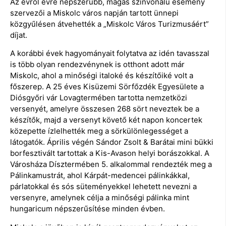
Az évről évre népszerűbb, magas színvonalú esemény
szervezői a Miskolc város napján tartott ünnepi
közgyűlésen átvehették a „Miskolc Város Turizmusáért”
díjat.
A korábbi évek hagyományait folytatva az idén tavasszal
is több olyan rendezvénynek is otthont adott már
Miskolc, ahol a minőségi italoké és készítőiké volt a
főszerep. A 25 éves Kisüzemi Sörfőzdék Egyesülete a
Diósgyőri vár Lovagtermében tartotta nemzetközi
versenyét, amelyre összesen 268 sört neveztek be a
készítők, majd a versenyt követő két napon koncertek
közepette ízlelhették meg a sörkülönlegességet a
látogatók. Április végén Sándor Zsolt & Barátai mini bükki
borfesztivált tartottak a Kis-Avason helyi borászokkal. A
Városháza Dísztermében 5. alkalommal rendezték meg a
Pálinkamustrát, ahol Kárpát-medencei pálinkákkal,
párlatokkal és sós süteményekkel lehetett nevezni a
versenyre, amelynek célja a minőségi pálinka mint
hungaricum népszerűsítése minden évben.