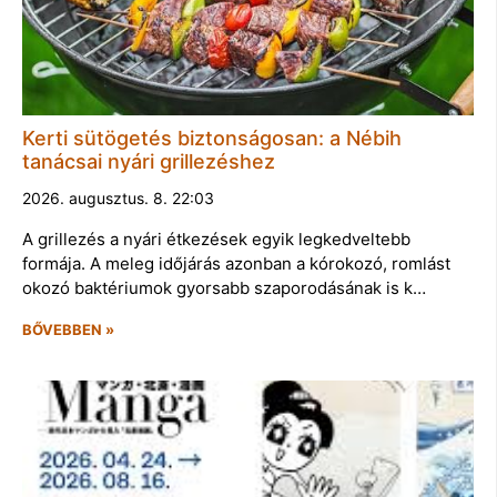
Kerti sütögetés biztonságosan: a Nébih
tanácsai nyári grillezéshez
2026. augusztus. 8. 22:03
A grillezés a nyári étkezések egyik legkedveltebb
formája. A meleg időjárás azonban a kórokozó, romlást
okozó baktériumok gyorsabb szaporodásának is k…
BŐVEBBEN »