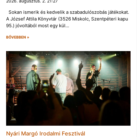
2026. augusztus. 2. 21:27
Sokan ismerik és kedvelik a szabadulószobás játékokat.
A József Attila Könyvtár (3526 Miskolc, Szentpéteri kapu
95.) jóvoltából most egy kül…
BŐVEBBEN »
Nyári Margó Irodalmi Fesztivál