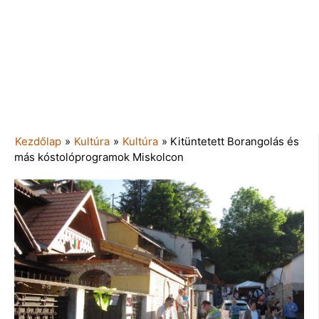
Kezdőlap
»
Kultúra
»
Kultúra
»
Kitüntetett Borangolás és
más kóstolóprogramok Miskolcon