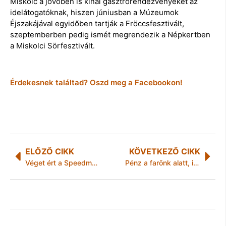
Miskolc a jövőben is kínál gasztrorendezvényeket az
idelátogatóknak, hiszen júniusban a Múzeumok
Éjszakájával egyidőben tartják a Fröccsfesztivált,
szeptemberben pedig ismét megrendezik a Népkertben
a Miskolci Sörfesztivált.
Érdekesnek találtad? Oszd meg a Facebookon!
ELŐZŐ CIKK
KÖVETKEZŐ CIKK
Véget ért a Speedmarathon – 101 helyszínen Borsodban
Pénz a farönk alatt, iratok a locsolókannában