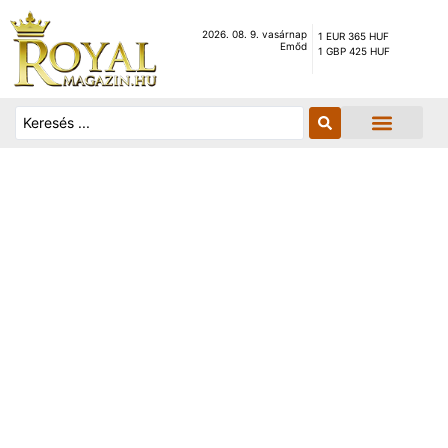
2026. 08. 9. vasárnap
1 EUR 365 HUF
Emőd
1 GBP 425 HUF