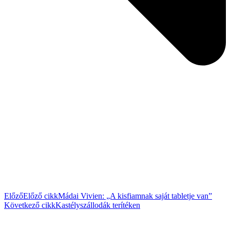
Előző
Előző cikk
Mádai Vivien: „A kisfiamnak saját tabletje van”
Következő cikk
Kastélyszállodák terítéken