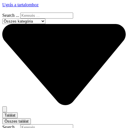
Ugrás a tartalomhoz
Search ...
Találat
Összes találat
Search ...