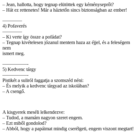
– Jean, hallotta, hogy tegnap elütöttek egy kéményseprőt?
– Hát ez rettenetes! Már a háztetőn sincs biztonságban az ember!
————
4) Pofaverés
————
– Ki verte így össze a pofádat?
– Tegnap kivételesen józanul mentem haza az éjjel, és a feleségem
nem
ismert meg.
—————-
5) Kedvenc tárgy
—————-
Pistikét a suliról faggatja a szomszéd néni:
– És melyik a kedvenc tárgyad az iskolában?
– A csengő.
A kisgyerek meséli lelkendezve:
– Tudod, a mamám nagyon szeret engem.
– Ezt miből gondolod?
– Abból, hogy a papáimat mindig cserélgeti, engem viszont megtart!