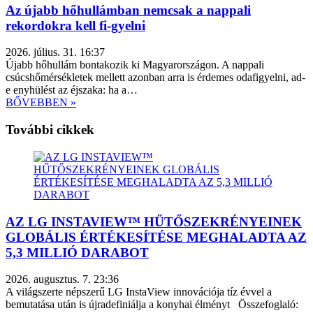
Az újabb hőhullámban nemcsak a nappali
rekordokra kell fi-gyelni
2026. július. 31. 16:37
Újabb hőhullám bontakozik ki Magyarországon. A nappali
csúcshőmérsékletek mellett azonban arra is érdemes odafigyelni, ad-
e enyhülést az éjszaka: ha a…
BŐVEBBEN »
További cikkek
AZ LG INSTAVIEW™ HŰTŐSZEKRÉNYEINEK
GLOBÁLIS ÉRTÉKESÍTÉSE MEGHALADTA AZ
5,3 MILLIÓ DARABOT
2026. augusztus. 7. 23:36
A világszerte népszerű LG InstaView innovációja tíz évvel a
bemutatása után is újradefiniálja a konyhai élményt Összefoglaló: