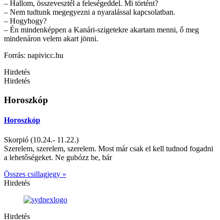
– Hallom, összevesztél a feleségeddel. Mi történt?
– Nem tudtunk megegyezni a nyaralással kapcsolatban.
– Hogyhogy?
– Én mindenképpen a Kanári-szigetekre akartam menni, ő meg
mindenáron velem akart jönni.
Forrás: napivicc.hu
Hirdetés
Hirdetés
Horoszkóp
Horoszkóp
Skorpió (10.24.- 11.22.)
Szerelem, szerelem, szerelem. Most már csak el kell tudnod fogadni
a lehetőségeket. Ne gubózz be, bár
Összes csillagjegy »
Hirdetés
Hirdetés