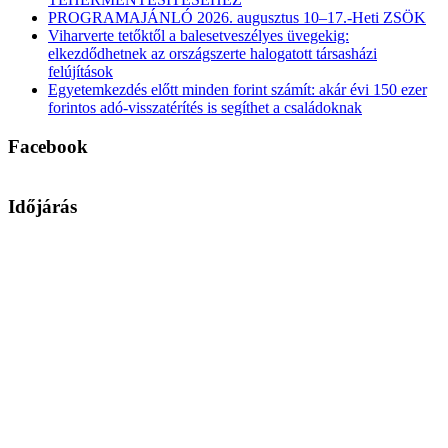
PROGRAMAJÁNLÓ 2026. augusztus 10–17.-Heti ZSÖK
Viharverte tetőktől a balesetveszélyes üvegekig:
elkezdődhetnek az országszerte halogatott társasházi
felújítások
Egyetemkezdés előtt minden forint számít: akár évi 150 ezer
forintos adó-visszatérítés is segíthet a családoknak
Facebook
Időjárás