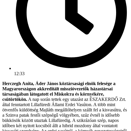
12:33
Herczegh Anita, Áder János köztársasági elnök felesége a
Magyarországon akkreditált misszióvezetők házastársai
társaságában látogatott el Miskolcra és környékére,
csütörtökön.
A nap során tettek egy utazást az ÉSZAKERDŐ Zrt.
által fenntartott Lillafüredi Állami Erdei Vasúton. A több mint
ötvenfős küldöttség Majláth megállóhelyen szállt fel a kisvasútra, és
a Szinva patak festői szépségű völgyében, száz évnél is idősebb
bükkösök között utaztak Lillafüredig. A szikrázóan szép, napos
időben két nyitott kocsiból állt a hibrid mozdony által vontatott
kisvasúti szerelvény. Az erdei vasútról, a környék nevezetességeiről,