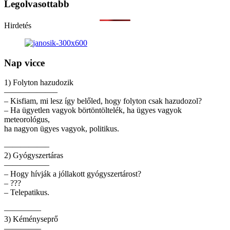
Legolvasottabb
Hirdetés
Nap vicce
1) Folyton hazudozik
——————–
– Kisfiam, mi lesz így belőled, hogy folyton csak hazudozol?
– Ha ügyetlen vagyok börtöntöltelék, ha ügyes vagyok
meteorológus,
ha nagyon ügyes vagyok, politikus.
—————–
2) Gyógyszertáras
—————–
– Hogy hívják a jóllakott gyógyszertárost?
– ???
– Telepatikus.
————–
3) Kéményseprő
————–