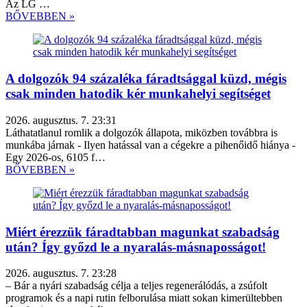
Az LG …
BŐVEBBEN »
A dolgozók 94 százaléka fáradtsággal küzd, mégis
csak minden hatodik kér munkahelyi segítséget
2026. augusztus. 7. 23:31
Láthatatlanul romlik a dolgozók állapota, miközben továbbra is
munkába járnak - Ilyen hatással van a cégekre a pihenőidő hiánya -
Egy 2026-os, 6105 f…
BŐVEBBEN »
Miért érezzük fáradtabban magunkat szabadság
után? Így győzd le a nyaralás-másnaposságot!
2026. augusztus. 7. 23:28
– Bár a nyári szabadság célja a teljes regenerálódás, a zsúfolt
programok és a napi rutin felborulása miatt sokan kimerültebben