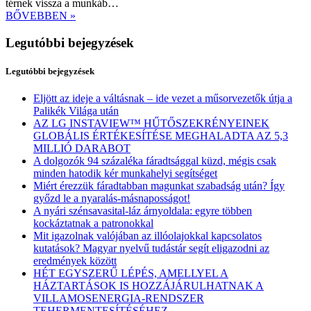
térnek vissza a munkáb…
BŐVEBBEN »
Legutóbbi bejegyzések
Legutóbbi bejegyzések
Eljött az ideje a váltásnak – ide vezet a műsorvezetők útja a
Palikék Világa után
AZ LG INSTAVIEW™ HŰTŐSZEKRÉNYEINEK
GLOBÁLIS ÉRTÉKESÍTÉSE MEGHALADTA AZ 5,3
MILLIÓ DARABOT
A dolgozók 94 százaléka fáradtsággal küzd, mégis csak
minden hatodik kér munkahelyi segítséget
Miért érezzük fáradtabban magunkat szabadság után? Így
győzd le a nyaralás-másnaposságot!
A nyári szénsavasital-láz árnyoldala: egyre többen
kockáztatnak a patronokkal
Mit igazolnak valójában az illóolajokkal kapcsolatos
kutatások? Magyar nyelvű tudástár segít eligazodni az
eredmények között
HÉT EGYSZERŰ LÉPÉS, AMELLYEL A
HÁZTARTÁSOK IS HOZZÁJÁRULHATNAK A
VILLAMOSENERGIA-RENDSZER
TEHERMENTESÍTÉSÉHEZ