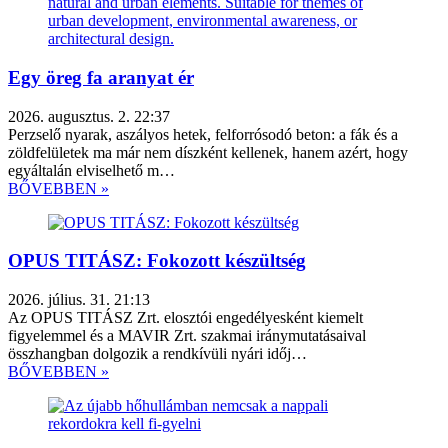
Egy öreg fa aranyat ér
2026. augusztus. 2. 22:37
Perzselő nyarak, aszályos hetek, felforrósodó beton: a fák és a
zöldfelületek ma már nem díszként kellenek, hanem azért, hogy
egyáltalán elviselhető m…
BŐVEBBEN »
OPUS TITÁSZ: Fokozott készültség
2026. július. 31. 21:13
Az OPUS TITÁSZ Zrt. elosztói engedélyesként kiemelt
figyelemmel és a MAVIR Zrt. szakmai iránymutatásaival
összhangban dolgozik a rendkívüli nyári időj…
BŐVEBBEN »