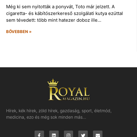
Még ki sem nyitották a ponyvát, Toto már jelzett. A
cigaretta- és kábítószerkereső szolgálati kutya ezúttal
sem tévedett: több mint hatezer doboz ille…
BŐVEBBEN »
Hírek, kék hírek, zöld hírek, gazdaság, sport, életmód,
medicina, ezo és még sok minden más…