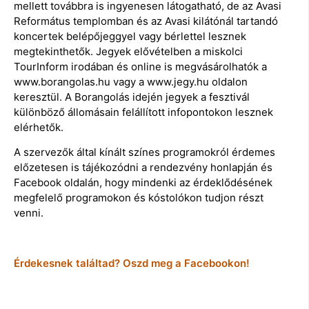
mellett továbbra is ingyenesen látogatható, de az Avasi
Református templomban és az Avasi kilátónál tartandó
koncertek belépőjeggyel vagy bérlettel lesznek
megtekinthetők. Jegyek elővételben a miskolci
TourInform irodában és online is megvásárolhatók a
www.borangolas.hu vagy a www.jegy.hu oldalon
keresztül. A Borangolás idején jegyek a fesztivál
különböző állomásain felállított infopontokon lesznek
elérhetők.
A szervezők által kínált színes programokról érdemes
előzetesen is tájékozódni a rendezvény honlapján és
Facebook oldalán, hogy mindenki az érdeklődésének
megfelelő programokon és kóstolókon tudjon részt
venni.
Érdekesnek találtad? Oszd meg a Facebookon!