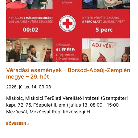
Véradási események – Borsod-Abaúj-Zemplén
megye – 29. hét
2026. július. 14. 09:08
Miskolc, Miskolci Területi Vérellátó Intézeti (Szentpéteri
kapu 72-76. Főépület II. em.) július 13. 08:00 - 15:00
Mezőcsát, Mezőcsát Régi Közösségi H…
BŐVEBBEN »