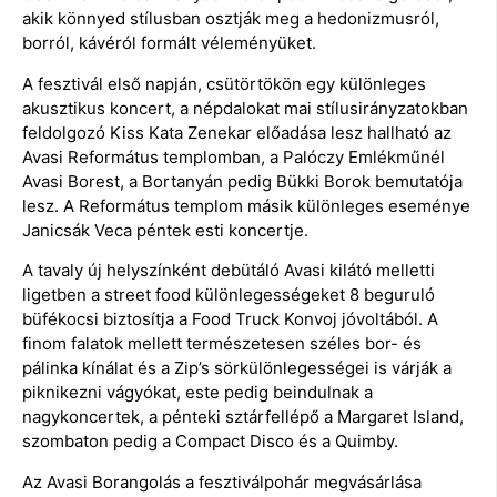
akik könnyed stílusban osztják meg a hedonizmusról,
borról, kávéról formált véleményüket.
A fesztivál első napján, csütörtökön egy különleges
akusztikus koncert, a népdalokat mai stílusirányzatokban
feldolgozó Kiss Kata Zenekar előadása lesz hallható az
Avasi Református templomban, a Palóczy Emlékműnél
Avasi Borest, a Bortanyán pedig Bükki Borok bemutatója
lesz. A Református templom másik különleges eseménye
Janicsák Veca péntek esti koncertje.
A tavaly új helyszínként debütáló Avasi kilátó melletti
ligetben a street food különlegességeket 8 beguruló
büfékocsi biztosítja a Food Truck Konvoj jóvoltából. A
finom falatok mellett természetesen széles bor- és
pálinka kínálat és a Zip’s sörkülönlegességei is várják a
piknikezni vágyókat, este pedig beindulnak a
nagykoncertek, a pénteki sztárfellépő a Margaret Island,
szombaton pedig a Compact Disco és a Quimby.
Az Avasi Borangolás a fesztiválpohár megvásárlása