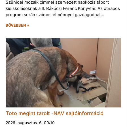
Szünidei mozaik címmel szervezett napközis tábort
kisiskolásoknak a II. Rákóczi Ferenc Könyvtár. Az ötnapos
program során számos élménnyel gazdagodhat…
BŐVEBBEN »
Toto megint tarolt -NAV sajtóinformáció
2026. augusztus. 6. 00:10