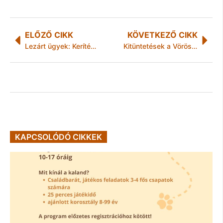
ELŐZŐ CIKK
KÖVETKEZŐ CIKK
Lezárt ügyek: Kerítésszaggató
Kitüntetések a Vöröskereszt Világnapja alkalmából
KAPCSOLÓDÓ CIKKEK