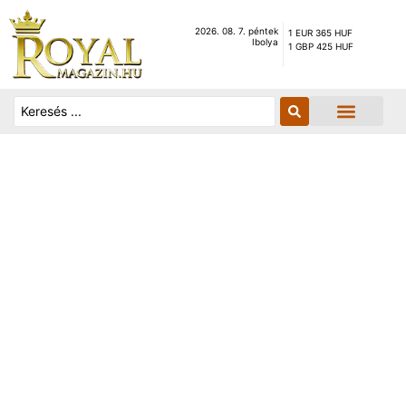
2026. 08. 7. péntek
1 EUR 365 HUF
Ibolya
1 GBP 425 HUF