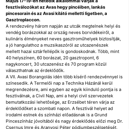
Május 17-19-én hetedik alkalommal várják a
fesztiválozókat az Avas hegy pincéiben, lankás
pincesorain és az Avasi kilátó melletti ligetben, a
Gasztroplaccon.
A rendezvény három napján az utcák megtelnek helyi és
vendég borászokkal az ország neves borvidékeiről, a
kulináris élményeket neves gasztroműhelyek biztosítják,
a jó hangulathoz a muzsikaszóról az utcazenészek
mellett hazai sztárfellépők is gondoskodnak. Több, mint
40 helyszínen, 60 borászat, 20 gasztropont, 6
nagykoncert, 30 utcazenész és 70 program közül
választhatnak az érdeklődők.
A VII. Avasi Borangolás idén több kísérő rendezvénnyel is
színesedik. A Termelői nap a Technika Házánál kerül
megrendezésre, ami egyben az egyik kiinduló pontja is a
fesztiválnak, a Civil Nap, ami a helyi civil szervezetek
bemutatkozási lehetősége, az Erzsébet téren várja az
érdeklődőket a szombati napon. A fesztivál helyet ad
irodalmi estnek és színházi előadásnak is a Grund
Pinceszínház jóvoltából és nagy érdeklődés előzi meg Dr.
Csernus Imre és Aranyosi Péter pódiumbeszélgetését,