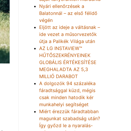
Nyári ellenőrzések a
Balatonnál – az első félidő
végén
Eljött az ideje a váltásnak –
ide vezet a műsorvezetők
útja a Palikék Világa után
AZ LG INSTAVIEW™
HŰTŐSZEKRÉNYEINEK
GLOBÁLIS ÉRTÉKESÍTÉSE
MEGHALADTA AZ 5,3
MILLIÓ DARABOT
A dolgozók 94 százaléka
fáradtsággal küzd, mégis
csak minden hatodik kér
munkahelyi segítséget
Miért érezzük fáradtabban
magunkat szabadság után?
Így győzd le a nyaralás-