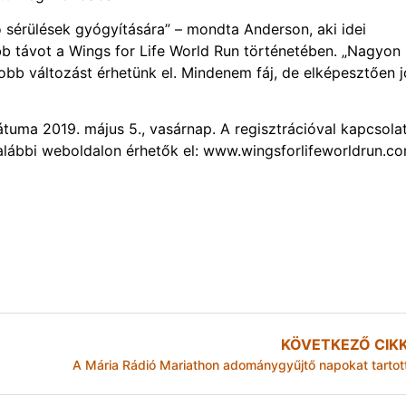
 sérülések gyógyítására” – mondta Anderson, aki idei
 távot a Wings for Life World Run történetében. „Nagyon
bb változást érhetünk el. Mindenem fáj, de elképesztően j
uma 2019. május 5., vasárnap. A regisztrációval kapcsola
alábbi weboldalon érhetők el: www.wingsforlifeworldrun.c
KÖVETKEZŐ CIK
A Mária Rádió Mariathon adománygyűjtő napokat tartot