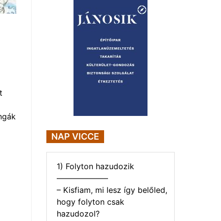
t
ngák
NAP VICCE
1) Folyton hazudozik
——————–
– Kisfiam, mi lesz így belőled,
hogy folyton csak
hazudozol?