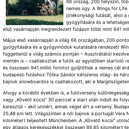
66 ország, 200 helyszín, tö
nemes ügy. A Wings for Life
jótékonysági futását, ahol a
gyógyítására és a lehetség
első vasárnapján megrendezett futáson több mint 941 milli
Május első vasárnapján a világ 66 országában, 200 ponto
gyógyítására és a gyógymódok kutatására rendezett Wings
függetlenül a világ számos pontján – Ausztráliától kezd
mentén is – csatlakoztak a futók az egyidőben startoló 
és összesen 941 millió forintot gyűjtöttek a nemes cél 
budapesti futáshoz Tótka Sándor kétszeres világ- és h
bajnok snowboardos is csatlakozott, aki a Margitszigeten 
Ahogy a korábbi években is, a futóverseny különlegesség
vagy „Követő kocsi” 30 perccel a start után indult és fo
keresztül – akit utolért, annak véget ért a verseny. Budap
25,48 km lett. Világszinten a női bajnok a portugál Vera 
kilométert teljesített Münchenben. A „Követő kocsi” utol
egy átlagos kerekesszékkel összesen 89,85 kilométert te