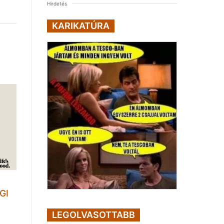
Hirdetés
KARIKATÚRA
GI
LEGOLVASOTTABB