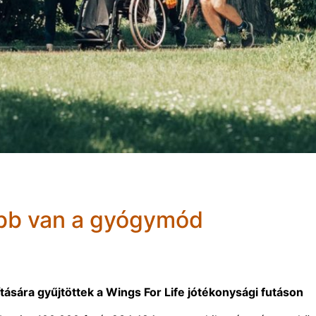
ebb van a gyógymód
tására gyűjtöttek a Wings For Life jótékonysági futáson