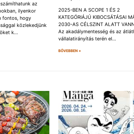
a számíthatunk az
2025-BEN A SCOPE 1 ÉS 2
okban, ilyenkor
KATEGÓRIÁJÚ KIBOCSÁTÁSAI M
 fontos, hogy
2030-AS CÉLSZINT ALATT VAN
ssággal közlekedjünk
Az akadálymentesség és az átlát
röket k…
vállalatirányítás terén el…
BŐVEBBEN »