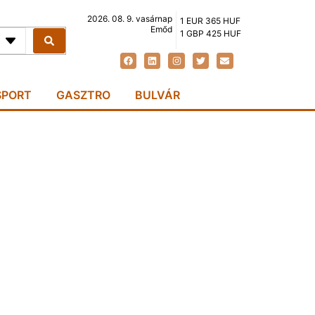
2026. 08. 9. vasárnap
1 EUR 365 HUF
Emőd
1 GBP 425 HUF
SPORT
GASZTRO
BULVÁR