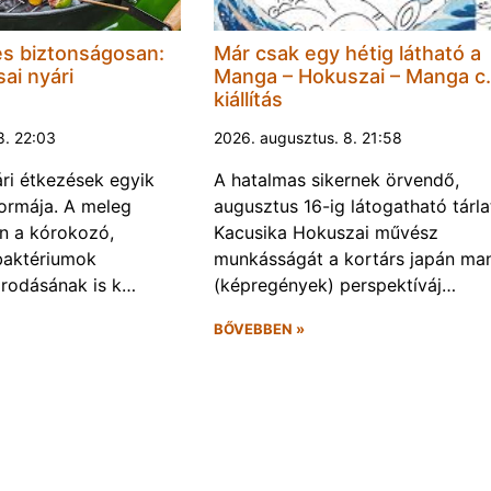
és biztonságosan:
Már csak egy hétig látható a
ai nyári
Manga – Hokuszai – Manga c.
kiállítás
8. 22:03
2026. augusztus. 8. 21:58
ári étkezések egyik
A hatalmas sikernek örvendő,
ormája. A meleg
augusztus 16-ig látogatható tárla
n a kórokozó,
Kacusika Hokuszai művész
baktériumok
munkásságát a kortárs japán ma
rodásának is k…
(képregények) perspektíváj…
BŐVEBBEN »