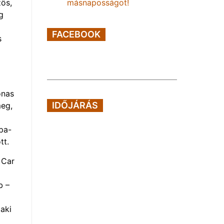
zös,
másnaposságot!
g
FACEBOOK
s
onas
IDŐJÁRÁS
meg,
pa-
tt.
 Car
b –
aki