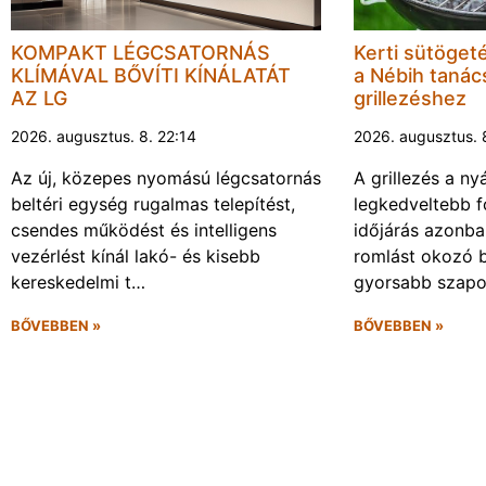
KOMPAKT LÉGCSATORNÁS
Kerti sütöget
KLÍMÁVAL BŐVÍTI KÍNÁLATÁT
a Nébih tanács
AZ LG
grillezéshez
2026. augusztus. 8. 22:14
2026. augusztus. 
Az új, közepes nyomású légcsatornás
A grillezés a ny
beltéri egység rugalmas telepítést,
legkedveltebb f
csendes működést és intelligens
időjárás azonba
vezérlést kínál lakó- és kisebb
romlást okozó 
kereskedelmi t…
gyorsabb szapo
BŐVEBBEN »
BŐVEBBEN »