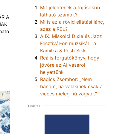
Mit jelentenek a tojásokon
látható számok?
ÁR A
Mi is az a rövid ellátási lánc,
NAK
azaz a REL?
ható
A IX. Miskolci Dixie és Jazz
Fesztivál-on muzsikál a
Kamilka & Pesti Sikk
Reális forgatókönyv, hogy
jövőre az AI vásárol
helyettünk
Radics Zsombor: „Nem
bánom, ha valakinek csak a
vicces meleg fiú vagyok”
Hirdetés