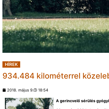
HÍREK
934.484 kilométerrel közel
2018. május 9.
18:54
A gerincvelő sérülés gyógyí