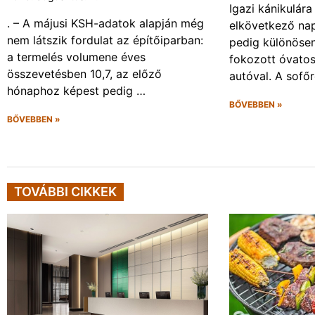
Igazi kánikulár
. – A májusi KSH-adatok alapján még
elkövetkező nap
nem látszik fordulat az építőiparban:
pedig különösen
a termelés volumene éves
fokozott óvato
összevetésben 10,7, az előző
autóval. A sofő
hónaphoz képest pedig …
BŐVEBBEN »
BŐVEBBEN »
TOVÁBBI CIKKEK