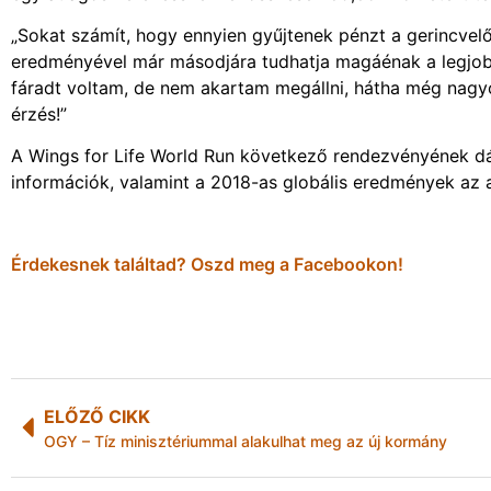
„Sokat számít, hogy ennyien gyűjtenek pénzt a gerincvelő
eredményével már másodjára tudhatja magáénak a legjobb
fáradt voltam, de nem akartam megállni, hátha még nagyo
érzés!”
A Wings for Life World Run következő rendezvényének dát
információk, valamint a 2018-as globális eredmények az 
Érdekesnek találtad? Oszd meg a Facebookon!
ELŐZŐ CIKK
OGY – Tíz minisztériummal alakulhat meg az új kormány