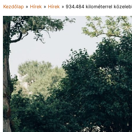
Kezdőlap
»
Hírek
»
Hírek
»
934.484 kilométerrel közele