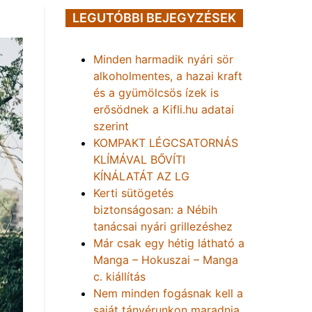
LEGUTÓBBI BEJEGYZÉSEK
Minden harmadik nyári sör
alkoholmentes, a hazai kraft
és a gyümölcsös ízek is
erősödnek a Kifli.hu adatai
szerint
KOMPAKT LÉGCSATORNÁS
KLÍMÁVAL BŐVÍTI
KÍNÁLATÁT AZ LG
Kerti sütögetés
biztonságosan: a Nébih
tanácsai nyári grillezéshez
Már csak egy hétig látható a
Manga – Hokuszai – Manga
c. kiállítás
Nem minden fogásnak kell a
saját tányérunkon maradnia