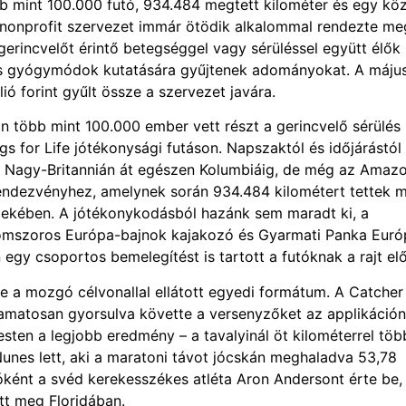
bb mint 100.000 futó, 934.484 megtett kilométer és egy kö
 nonprofit szervezet immár ötödik alkalommal rendezte me
 gerincvelőt érintő betegséggel vagy sérüléssel együtt élők
es gyógymódok kutatására gyűjtenek adományokat. A máju
ó forint gyűlt össze a szervezet javára.
n több mint 100.000 ember vett részt a gerincvelő sérülés
 for Life jótékonysági futáson. Napszaktól és időjárástól
ve Nagy-Britannián át egészen Kolumbiáig, de még az Amaz
rendezvényhez, amelynek során 934.484 kilométert tettek 
érdekében. A jótékonykodásból hazánk sem maradt ki, a
áromszoros Európa-bajnok kajakozó és Gyarmati Panka Euró
egy csoportos bemelegítést is tartott a futóknak a rajt elő
e a mozgó célvonallal ellátott egyedi formátum. A Catcher
lyamatosan gyorsulva követte a versenyzőket az applikáción
esten a legjobb eredmény – a tavalyinál öt kilométerrel töb
Nunes lett, aki a maratoni távot jócskán meghaladva 53,78
sóként a svéd kerekesszékes atléta Aron Andersont érte be, 
tt meg Floridában.