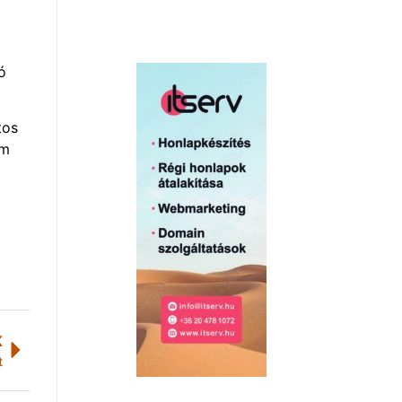
ó
tos
om
K
t