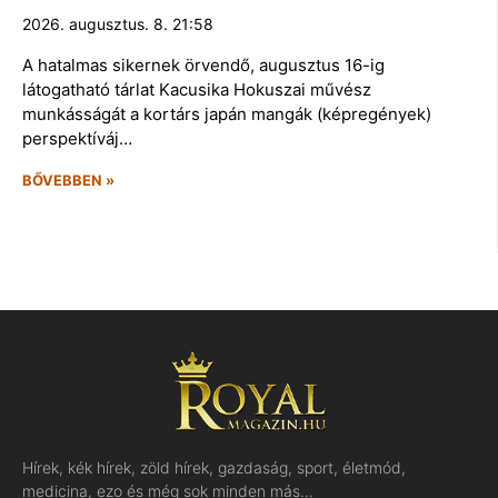
2026. augusztus. 8. 21:58
A hatalmas sikernek örvendő, augusztus 16-ig
látogatható tárlat Kacusika Hokuszai művész
munkásságát a kortárs japán mangák (képregények)
perspektíváj…
BŐVEBBEN »
Hírek, kék hírek, zöld hírek, gazdaság, sport, életmód,
medicina, ezo és még sok minden más…