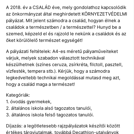
A 2018. év a CSALÁD éve, mely gondolathoz kapcsolódik
az önkormányzat által meghirdetett KÖRNYEZETVÉDELMI
pályázat. Mit jelent számodra a család, hogyan élnek a
családok a természetben / a természettel? Hunyd be a
szemed, képzeld el és rajzold le nekünk a családok és az
őket körülölelő természet egységét!
A pályázati feltételek: A4-es méretű pályaműveiteket
várjuk, melyek szabadon választott technikával
készülhetnek (színes ceruza, zsírkréta, filctoll, pasztell,
vízfesték, tempera stb.). Kérjük, hogy a számodra
legkedveltebb technikai megoldással mutasd meg azt,
hogy a család maga a természet!
Kategóriák:
1. óvodás gyermekek,
2. általános iskola alsó tagozatos tanulói,
3. általános iskola felső tagozatos tanulói.
Díjazás: a legötletesebb rajzpályázatok készítői között
értékes tárgyjutalmak, továbbá Decathlon-utalványok