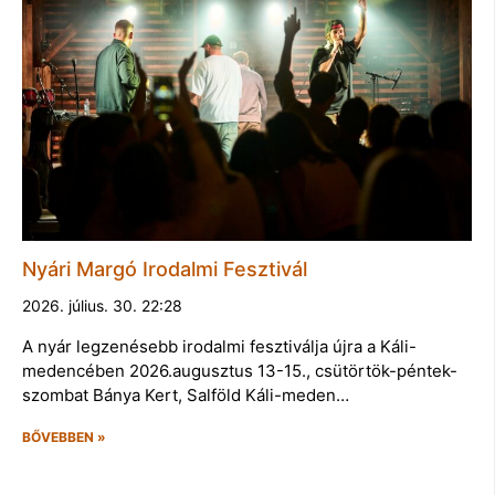
Nyári Margó Irodalmi Fesztivál
2026. július. 30. 22:28
A nyár legzenésebb irodalmi fesztiválja újra a Káli-
medencében 2026.augusztus 13-15., csütörtök-péntek-
szombat Bánya Kert, Salföld Káli-meden…
BŐVEBBEN »