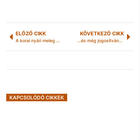
ELŐZŐ CIKK
KÖVETKEZŐ CIKK
A korai nyári meleg miatt megnőtt az erdőtűz kockázat
…és még jogosítványa sem volt
KAPCSOLÓDÓ CIKKEK