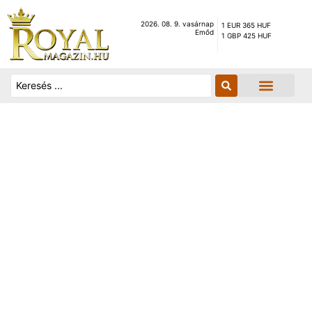
2026. 08. 9. vasárnap
1 EUR 365 HUF
Emőd
1 GBP 425 HUF