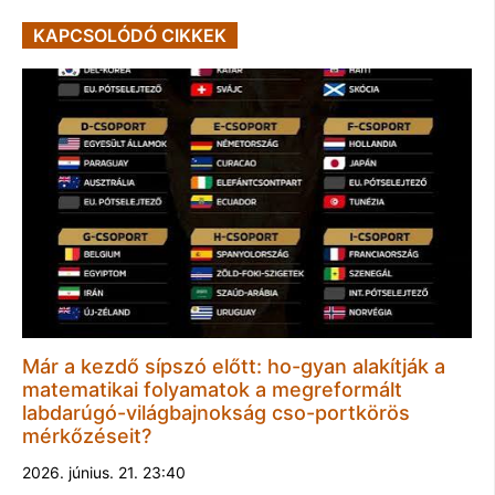
KAPCSOLÓDÓ CIKKEK
Már a kezdő sípszó előtt: ho-gyan alakítják a
matematikai folyamatok a megreformált
labdarúgó-világbajnokság cso-portkörös
mérkőzéseit?
2026. június. 21. 23:40