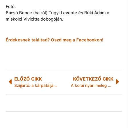
Fotó:
Bacsó Bence (balról) Tugyi Levente és Büki Ádám a
miskolci Vivicitta dobogóján.
Érdekesnek találtad? Oszd meg a Facebookon!
ELŐZŐ CIKK
KÖVETKEZŐ CIKK
Szijjártó: a kárpátaljai magyarok jogainak megvédése a kormány kötelessége
A korai nyári meleg miatt megnőtt az erdőtűz kockázat