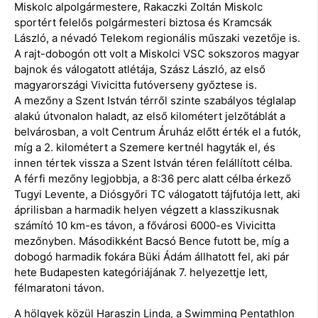
Miskolc alpolgármestere, Rakaczki Zoltán Miskolc
sportért felelős polgármesteri biztosa és Kramcsák
László, a névadó Telekom regionális műszaki vezetője is.
A rajt-dobogón ott volt a Miskolci VSC sokszoros magyar
bajnok és válogatott atlétája, Szász László, az első
magyarországi Vivicitta futóverseny győztese is.
A mezőny a Szent István térről szinte szabályos téglalap
alakú útvonalon haladt, az első kilométert jelzőtáblát a
belvárosban, a volt Centrum Áruház előtt érték el a futók,
míg a 2. kilométert a Szemere kertnél hagyták el, és
innen tértek vissza a Szent István téren felállított célba.
A férfi mezőny legjobbja, a 8:36 perc alatt célba érkező
Tugyi Levente, a Diósgyőri TC válogatott tájfutója lett, aki
áprilisban a harmadik helyen végzett a klasszikusnak
számító 10 km-es távon, a fővárosi 6000-es Vivicitta
mezőnyben. Másodikként Bacsó Bence futott be, míg a
dobogó harmadik fokára Büki Ádám állhatott fel, aki pár
hete Budapesten kategóriájának 7. helyezettje lett,
félmaratoni távon.
A hölgyek közül Haraszin Linda, a Swimming Pentathlon