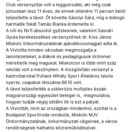
Club versenyzője volt a leggyorsabb, aki még csak
júniusban lesz 11 éves, de ennek ellenére 11 percen belül
teljesítette a távot. Őt követte Sávolyi Sára, míg a dobogó
harmadik fokát Tamás Bianka érdemelte ki.
A női és férfi abszolút győztesnek, valamint Sasvári
Gyula kerekesszékes versenyzőnek dr. Kiss János
Miskolc önkormányzatának ajándékcsomagjait adta át.
A Vivicitta minden városban megmozgatja a
tanintézeteket, a diákok és pedagógusok örömmel
mérettetik meg magukat. Miskolcon is több mint száz
iskolás volt a mezőnyben. A mozgósítási versenyt a
kazincbarcikai Pollack Mihály Sport Általános Iskola
nyerte, csapatuk létszáma 66 fő volt.
A távot teljesítették a szklerózis multiplex észak-
magyarországi egyesület betegei is, megmutatva,
hogyan tudják végig sétálni ők is ezt a pályát.
A Vivicittát, mint az országban mindenhol, ezúttal is a
Budapest Sportiroda rendezte, Miskolc MJV
Önkormányzatának, önkormányzati cégeinek, a városi
rendőrségnek hathatós közreműködésével.