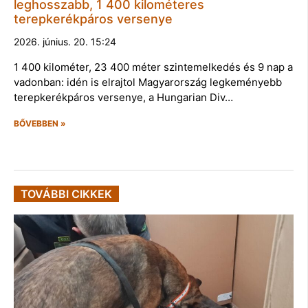
leghosszabb, 1 400 kilométeres
terepkerékpáros versenye
2026. június. 20. 15:24
1 400 kilométer, 23 400 méter szintemelkedés és 9 nap a
vadonban: idén is elrajtol Magyarország legkeményebb
terepkerékpáros versenye, a Hungarian Div…
BŐVEBBEN »
TOVÁBBI CIKKEK