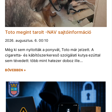
Toto megint tarolt -NAV sajtóinformáció
2026. augusztus. 6. 00:10
Még ki sem nyitották a ponyvát, Toto már jelzett. A
cigaretta- és kábítószerkereső szolgálati kutya ezúttal
sem tévedett: több mint hatezer doboz ille…
BŐVEBBEN »