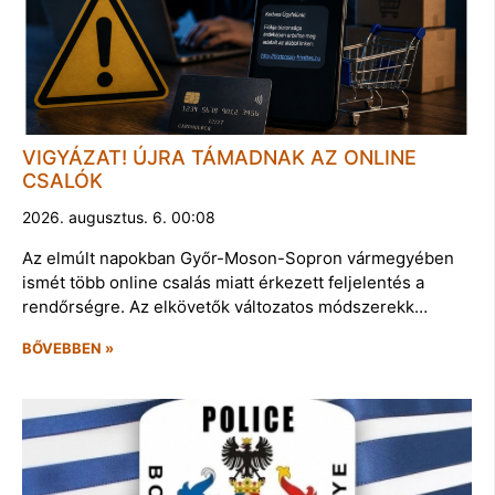
VIGYÁZAT! ÚJRA TÁMADNAK AZ ONLINE
CSALÓK
2026. augusztus. 6. 00:08
Az elmúlt napokban Győr-Moson-Sopron vármegyében
ismét több online csalás miatt érkezett feljelentés a
rendőrségre. Az elkövetők változatos módszerekk…
BŐVEBBEN »