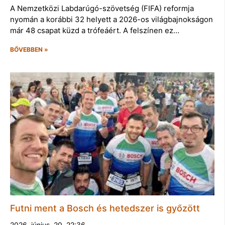
A Nemzetközi Labdarúgó-szövetség (FIFA) reformja
nyomán a korábbi 32 helyett a 2026-os világbajnokságon
már 48 csapat küzd a trófeáért. A felszínen ez…
BŐVEBBEN »
Futni ment a Bosch és hetedszer is győzött
2026. június. 20. 22:36