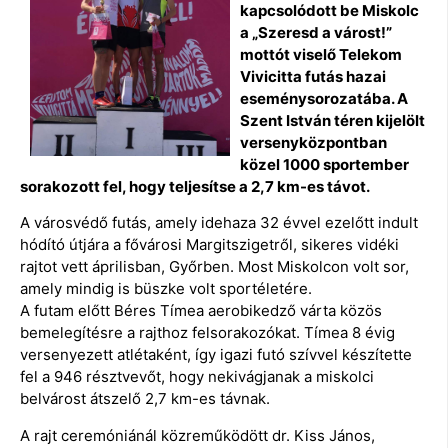
kapcsolódott be Miskolc
a „Szeresd a várost!”
mottót viselő Telekom
Vivicitta futás hazai
eseménysorozatába. A
Szent István téren kijelölt
versenyközpontban
közel 1000 sportember
sorakozott fel, hogy teljesítse a 2,7 km-es távot.
A városvédő futás, amely idehaza 32 évvel ezelőtt indult
hódító útjára a fővárosi Margitszigetről, sikeres vidéki
rajtot vett áprilisban, Győrben. Most Miskolcon volt sor,
amely mindig is büszke volt sportéletére.
A futam előtt Béres Tímea aerobikedző várta közös
bemelegítésre a rajthoz felsorakozókat. Tímea 8 évig
versenyezett atlétaként, így igazi futó szívvel készítette
fel a 946 résztvevőt, hogy nekivágjanak a miskolci
belvárost átszelő 2,7 km-es távnak.
A rajt ceremóniánál közreműködött dr. Kiss János,