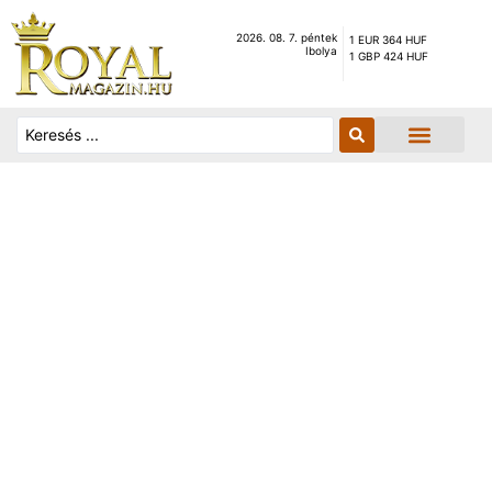
2026. 08. 7. péntek
1 EUR 364 HUF
Ibolya
1 GBP 424 HUF