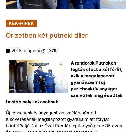
KÉK-HÍREK
Őrizetben két putnoki díler
2018. május 4.
13:19
A rendőrök Putnokon
fogták el azt a két férfit,
akik a megalapozott
gyanú szerint új
pszichoaktív anyagot
szereztek meg és adtak
tovább helyi lakosoknak.
Új pszichoaktív anyaggal visszaélés bűntett
elkövetésének megalapozott gyanúja miatt folytat
büntetőeljárást az Ózdi Rendőrkapitányság egy 35 éves