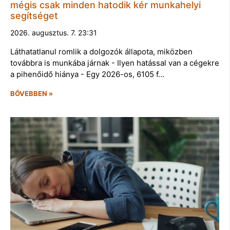
mégis csak minden hatodik kér munkahelyi
segítséget
2026. augusztus. 7. 23:31
Láthatatlanul romlik a dolgozók állapota, miközben
továbbra is munkába járnak - Ilyen hatással van a cégekre
a pihenőidő hiánya - Egy 2026-os, 6105 f…
BŐVEBBEN »