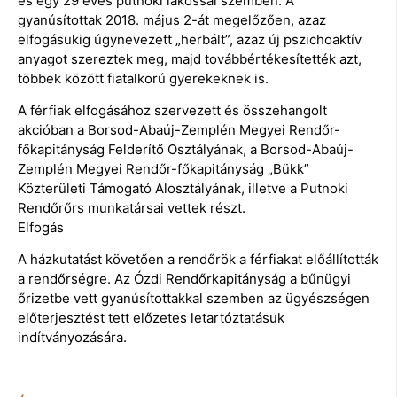
és egy 29 éves putnoki lakossal szemben. A
gyanúsítottak 2018. május 2-át megelőzően, azaz
elfogásukig úgynevezett „herbált”, azaz új pszichoaktív
anyagot szereztek meg, majd továbbértékesítették azt,
többek között fiatalkorú gyerekeknek is.
A férfiak elfogásához szervezett és összehangolt
akcióban a Borsod-Abaúj-Zemplén Megyei Rendőr-
főkapitányság Felderítő Osztályának, a Borsod-Abaúj-
Zemplén Megyei Rendőr-főkapitányság „Bükk”
Közterületi Támogató Alosztályának, illetve a Putnoki
Rendőrőrs munkatársai vettek részt.
Elfogás
A házkutatást követően a rendőrök a férfiakat előállították
a rendőrségre. Az Ózdi Rendőrkapitányság a bűnügyi
őrizetbe vett gyanúsítottakkal szemben az ügyészségen
előterjesztést tett előzetes letartóztatásuk
indítványozására.