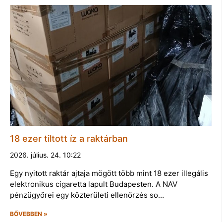
18 ezer tiltott íz a raktárban
2026. július. 24. 10:22
Egy nyitott raktár ajtaja mögött több mint 18 ezer illegális
elektronikus cigaretta lapult Budapesten. A NAV
pénzügyőrei egy közterületi ellenőrzés so…
BŐVEBBEN »