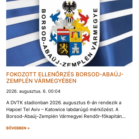
FOKOZOTT ELLENŐRZÉS BORSOD-ABAÚJ-
ZEMPLÉN VÁRMEGYÉBEN
2026. augusztus. 6. 00:04
A DVTK stadionban 2026. augusztus 6-án rendezik a
Hapoel Tel Aviv – Katowice labdarúgó mérkőzést. A
Borsod-Abaúj-Zemplén Vármegyei Rendőr-főkapitán…
BŐVEBBEN »