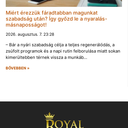
Miért érezzük fáradtabban magunkat
szabadság után? Így győzd le a nyaralás-
másnaposságot!
2026. augusztus. 7. 23:28
– Bár a nyári szabadság célja a teljes regenerálódás, a
zsúfolt programok és a napi rutin felborulása miatt sokan
kimerültebben térnek vissza a munkáb…
BŐVEBBEN »