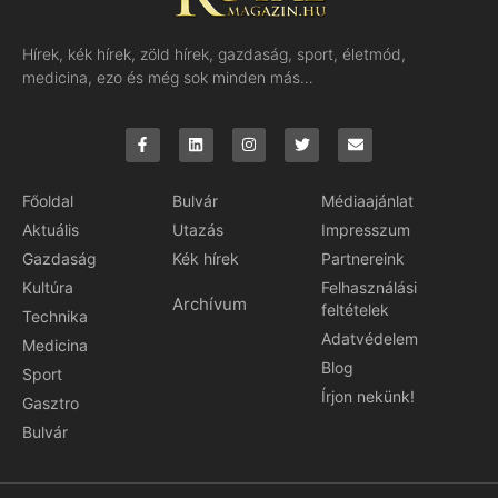
Hírek, kék hírek, zöld hírek, gazdaság, sport, életmód,
medicina, ezo és még sok minden más…
Főoldal
Bulvár
Médiaajánlat
Aktuális
Utazás
Impresszum
Gazdaság
Kék hírek
Partnereink
Kultúra
Felhasználási
Archívum
feltételek
Technika
Adatvédelem
Medicina
Blog
Sport
Írjon nekünk!
Gasztro
Bulvár