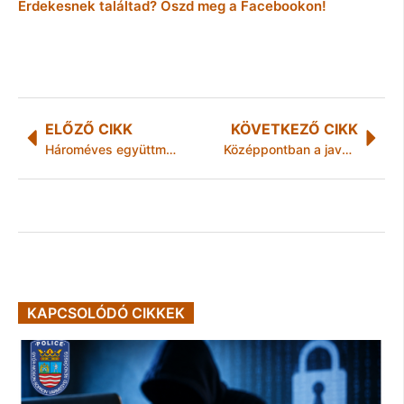
Érdekesnek találtad? Oszd meg a Facebookon!
ELŐZŐ CIKK
KÖVETKEZŐ CIKK
Hároméves együttműködést írt alá az Apollo Tyres és a DVTK
Középpontban a javuló közbiztonság
KAPCSOLÓDÓ CIKKEK