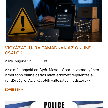
VIGYÁZAT! ÚJRA TÁMADNAK AZ ONLINE
CSALÓK
2026. augusztus. 6. 00:08
Az elmúlt napokban Győr-Moson-Sopron vármegyében
ismét több online csalás miatt érkezett feljelentés a
rendőrségre. Az elkövetők változatos módszerekk…
BŐVEBBEN »