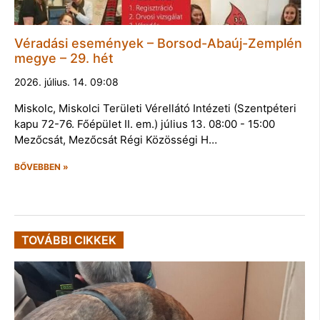
Véradási események – Borsod-Abaúj-Zemplén
megye – 29. hét
2026. július. 14. 09:08
Miskolc, Miskolci Területi Vérellátó Intézeti (Szentpéteri
kapu 72-76. Főépület II. em.) július 13. 08:00 - 15:00
Mezőcsát, Mezőcsát Régi Közösségi H…
BŐVEBBEN »
TOVÁBBI CIKKEK