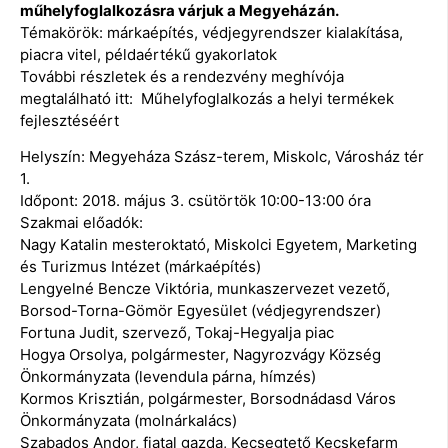
műhelyfoglalkozásra várjuk a Megyeházán.
Témakörök: márkaépítés, védjegyrendszer kialakítása,
piacra vitel, példaértékű gyakorlatok
További részletek és a rendezvény meghívója
megtalálható itt: Műhelyfoglalkozás a helyi termékek
fejlesztéséért
Helyszín: Megyeháza Szász-terem, Miskolc, Városház tér
1.
Időpont: 2018. május 3. csütörtök 10:00-13:00 óra
Szakmai előadók:
Nagy Katalin mesteroktató, Miskolci Egyetem, Marketing
és Turizmus Intézet (márkaépítés)
Lengyelné Bencze Viktória, munkaszervezet vezető,
Borsod-Torna-Gömör Egyesület (védjegyrendszer)
Fortuna Judit, szervező, Tokaj-Hegyalja piac
Hogya Orsolya, polgármester, Nagyrozvágy Község
Önkormányzata (levendula párna, hímzés)
Kormos Krisztián, polgármester, Borsodnádasd Város
Önkormányzata (molnárkalács)
Szabados Andor, fiatal gazda, Kecsegtető Kecskefarm