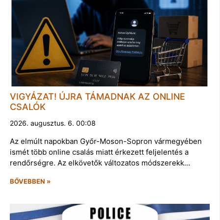
VIGYÁZAT! ÚJRA TÁMADNAK AZ ONLINE
CSALÓK
2026. augusztus. 6. 00:08
Az elmúlt napokban Győr-Moson-Sopron vármegyében
ismét több online csalás miatt érkezett feljelentés a
rendőrségre. Az elkövetők változatos módszerekk…
BŐVEBBEN »