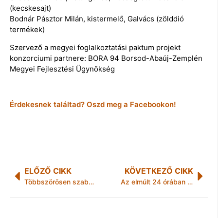
(kecskesajt)
Bodnár Pásztor Milán, kistermelő, Galvács (zölddió
termékek)
Szervező a megyei foglalkoztatási paktum projekt
konzorciumi partnere: BORA 94 Borsod-Abaúj-Zemplén
Megyei Fejlesztési Ügynökség
Érdekesnek találtad? Oszd meg a Facebookon!
ELŐZŐ CIKK
KÖVETKEZŐ CIKK
Többszörösen szabálysértő kistermelővel szemben intézkedett Nébih
Az elmúlt 24 órában történt