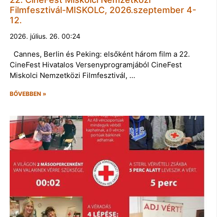
Filmfesztivál-MISKOLC, 2026.szeptember 4-
12.
2026. július. 26. 00:24
Cannes, Berlin és Peking: elsőként három film a 22.
CineFest Hivatalos Versenyprogramjából CineFest
Miskolci Nemzetközi Filmfesztivál, …
BŐVEBBEN »