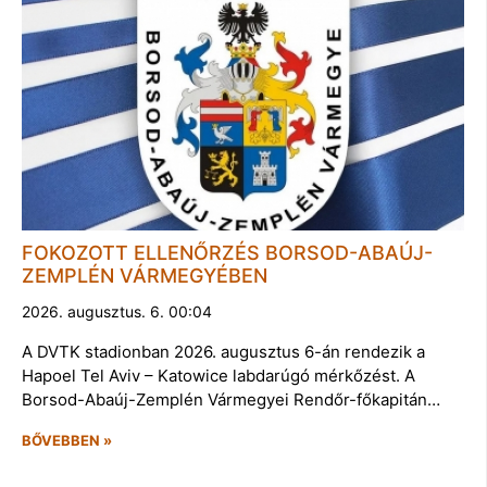
FOKOZOTT ELLENŐRZÉS BORSOD-ABAÚJ-
ZEMPLÉN VÁRMEGYÉBEN
2026. augusztus. 6. 00:04
A DVTK stadionban 2026. augusztus 6-án rendezik a
Hapoel Tel Aviv – Katowice labdarúgó mérkőzést. A
Borsod-Abaúj-Zemplén Vármegyei Rendőr-főkapitán…
BŐVEBBEN »