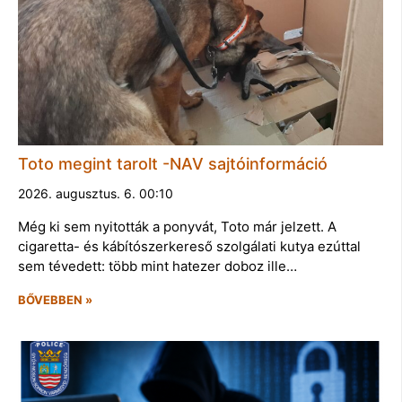
Toto megint tarolt -NAV sajtóinformáció
2026. augusztus. 6. 00:10
Még ki sem nyitották a ponyvát, Toto már jelzett. A
cigaretta- és kábítószerkereső szolgálati kutya ezúttal
sem tévedett: több mint hatezer doboz ille…
BŐVEBBEN »