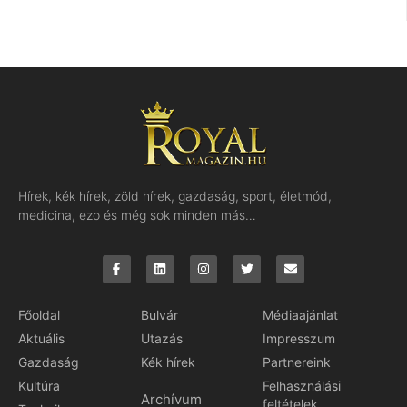
Hírek, kék hírek, zöld hírek, gazdaság, sport, életmód,
medicina, ezo és még sok minden más…
Főoldal
Bulvár
Médiaajánlat
Aktuális
Utazás
Impresszum
Gazdaság
Kék hírek
Partnereink
Kultúra
Felhasználási
Archívum
feltételek