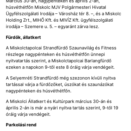
Március 30-án, nagypénteken és április 2-án,
húsvéthétfőn Miskolc MJV Polgármesteri Hivatal
Ügyfélszolgálati Irodája – Városház tér 8. –, és a Miskolc
Holding Zrt., MIHŐ Kft. és MIVÍZ Kft. ügyfélszolgálati
irodája – Szemere u. 5. – egyaránt zárva lesz.
Fürdők, állatkert
A Miskolctapolcai Strandfürdő Szaunavilág és Fitness
részlege nagypénteken és húsvéthétfőn ünnepi
nyitvatartás szerint, a Miskolctapolcai Barlangfürdő
ezeken a napokon 9-től este 8 óráig várja vendégeit.
A Selyemréti Strandfürdő még szezonon kívüli nyitva
tartással várja a fürdőzőket, úszókat és szaunázókat
nagypénteken és húsvéthétfőn.
A Miskolci Állatkert és Kultúrpark március 30-án és
április 2-án is már a nyári nyitva tartás szerint, 9-től 19
óráig várja vendégeit.
Parkolási rend