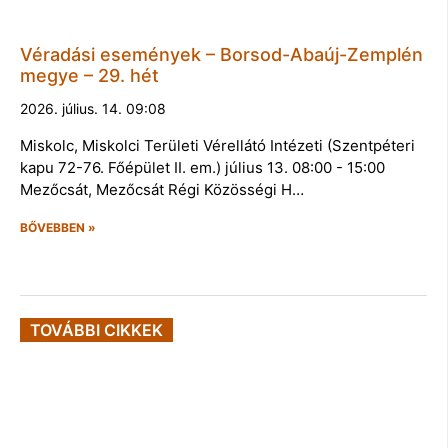
Véradási események – Borsod-Abaúj-Zemplén
megye – 29. hét
2026. július. 14. 09:08
Miskolc, Miskolci Területi Vérellátó Intézeti (Szentpéteri
kapu 72-76. Főépület II. em.) július 13. 08:00 - 15:00
Mezőcsát, Mezőcsát Régi Közösségi H…
BŐVEBBEN »
TOVÁBBI CIKKEK