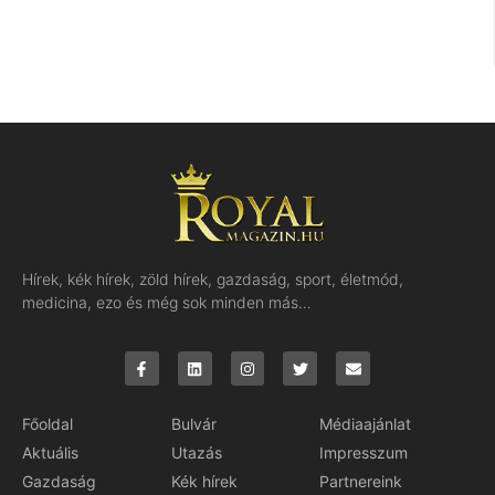
Hírek, kék hírek, zöld hírek, gazdaság, sport, életmód,
medicina, ezo és még sok minden más…
Főoldal
Bulvár
Médiaajánlat
Aktuális
Utazás
Impresszum
Gazdaság
Kék hírek
Partnereink