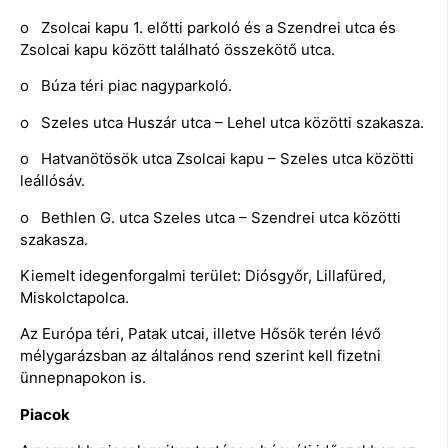
o Zsolcai kapu 1. előtti parkoló és a Szendrei utca és
Zsolcai kapu között található összekötő utca.
o Búza téri piac nagyparkoló.
o Szeles utca Huszár utca – Lehel utca közötti szakasza.
o Hatvanötösök utca Zsolcai kapu – Szeles utca közötti
leállósáv.
o Bethlen G. utca Szeles utca – Szendrei utca közötti
szakasza.
Kiemelt idegenforgalmi terület: Diósgyőr, Lillafüred,
Miskolctapolca.
Az Európa téri, Patak utcai, illetve Hősök terén lévő
mélygarázsban az általános rend szerint kell fizetni
ünnepnapokon is.
Piacok