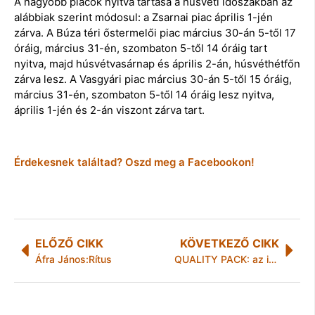
A nagyobb piacok nyitva tartása a húsvéti időszakban az
alábbiak szerint módosul: a Zsarnai piac április 1-jén
zárva. A Búza téri őstermelői piac március 30-án 5-től 17
óráig, március 31-én, szombaton 5-től 14 óráig tart
nyitva, majd húsvétvasárnap és április 2-án, húsvéthétfőn
zárva lesz. A Vasgyári piac március 30-án 5-től 15 óráig,
március 31-én, szombaton 5-től 14 óráig lesz nyitva,
április 1-jén és 2-án viszont zárva tart.
Érdekesnek találtad? Oszd meg a Facebookon!
ELŐZŐ CIKK
KÖVETKEZŐ CIKK
Áfra János:Rítus
QUALITY PACK: az innovációban is első!