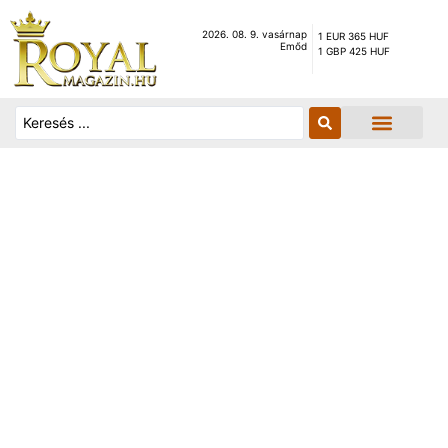
2026. 08. 9. vasárnap
1 EUR 365 HUF
Emőd
1 GBP 425 HUF