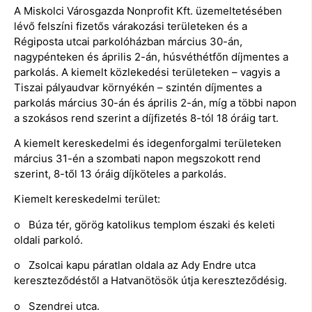
A Miskolci Városgazda Nonprofit Kft. üzemeltetésében
lévő felszíni fizetős várakozási területeken és a
Régiposta utcai parkolóházban március 30-án,
nagypénteken és április 2-án, húsvéthétfőn díjmentes a
parkolás. A kiemelt közlekedési területeken – vagyis a
Tiszai pályaudvar környékén – szintén díjmentes a
parkolás március 30-án és április 2-án, míg a többi napon
a szokásos rend szerint a díjfizetés 8-tól 18 óráig tart.
A kiemelt kereskedelmi és idegenforgalmi területeken
március 31-én a szombati napon megszokott rend
szerint, 8-től 13 óráig díjköteles a parkolás.
Kiemelt kereskedelmi terület:
o Búza tér, görög katolikus templom északi és keleti
oldali parkoló.
o Zsolcai kapu páratlan oldala az Ady Endre utca
kereszteződéstől a Hatvanötösök útja kereszteződésig.
o Szendrei utca.