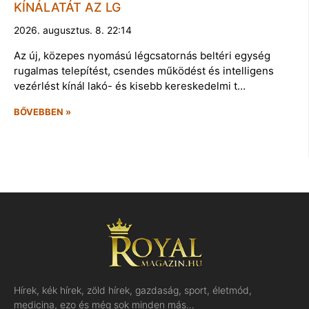
KÍNÁLATÁT AZ LG
2026. augusztus. 8. 22:14
Az új, közepes nyomású légcsatornás beltéri egység
rugalmas telepítést, csendes működést és intelligens
vezérlést kínál lakó- és kisebb kereskedelmi t…
BŐVEBBEN »
Hírek, kék hírek, zöld hírek, gazdaság, sport, életmód,
medicina, ezo és még sok minden más…