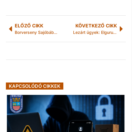
ELŐZŐ CIKK
KÖVETKEZŐ CIKK
Borverseny Sajóbábonyban
Lezárt ügyek: Elgurult a kereke
KAPCSOLÓDÓ CIKKEK