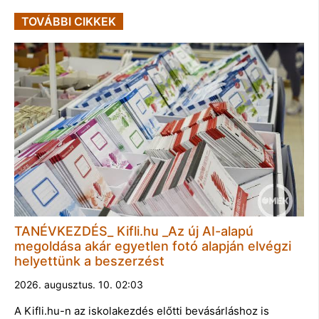
TOVÁBBI CIKKEK
TANÉVKEZDÉS_ Kifli.hu _Az új AI-alapú
megoldása akár egyetlen fotó alapján elvégzi
helyettünk a beszerzést
2026. augusztus. 10. 02:03
A Kifli.hu-n az iskolakezdés előtti bevásárláshoz is