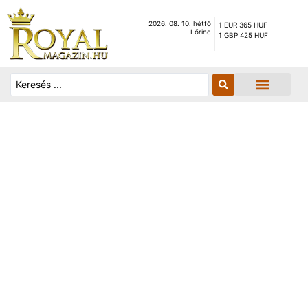
2026. 08. 10. hétfő
1 EUR 365 HUF
Lőrinc
1 GBP 425 HUF