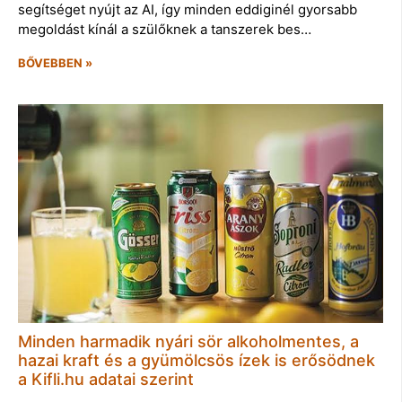
segítséget nyújt az AI, így minden eddiginél gyorsabb
megoldást kínál a szülőknek a tanszerek bes…
BŐVEBBEN »
Minden harmadik nyári sör alkoholmentes, a
hazai kraft és a gyümölcsös ízek is erősödnek
a Kifli.hu adatai szerint