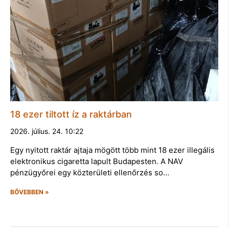
18 ezer tiltott íz a raktárban
2026. július. 24. 10:22
Egy nyitott raktár ajtaja mögött több mint 18 ezer illegális
elektronikus cigaretta lapult Budapesten. A NAV
pénzügyőrei egy közterületi ellenőrzés so…
BŐVEBBEN »