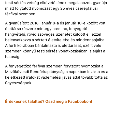
testi sértés vétség elkövetésének megalapozott gyanúja
miatt folytatott nyomozást egy 25 éves cserépfalusi
férfival szemben.
A gyanúsított 2018. január 8-a és január 10-e között volt
élettársa részére mintegy harminc, fenyegető
hangvételű, rövid szöveges üzenetet küldött el, ezzel
beleavatkozva a sértett életvitelébe és mindennapjaiba.
A férfi korábban bántalmazta is élettárását, ezért vele
szemben könnyű testi sértés vonatkozásában is eljárt a
hatóság.
A fenyegetőző férfival szemben folytatott nyomozást a
Mezőkövesdi Rendőrkapitányság a napokban lezárta és a
keletkezett iratokat vádemelési javaslattal továbbította az
ügyészségnek.
Érdekesnek találtad? Oszd meg a Facebookon!