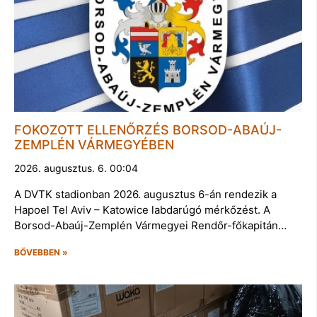
FOKOZOTT ELLENŐRZÉS BORSOD-ABAÚJ-
ZEMPLÉN VÁRMEGYÉBEN
2026. augusztus. 6. 00:04
A DVTK stadionban 2026. augusztus 6-án rendezik a
Hapoel Tel Aviv – Katowice labdarúgó mérkőzést. A
Borsod-Abaúj-Zemplén Vármegyei Rendőr-főkapitán…
BŐVEBBEN »