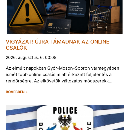
VIGYÁZAT! ÚJRA TÁMADNAK AZ ONLINE
CSALÓK
2026. augusztus. 6. 00:08
Az elmúlt napokban Győr-Moson-Sopron vármegyében
ismét több online csalás miatt érkezett feljelentés a
rendőrségre. Az elkövetők változatos módszerekk…
BŐVEBBEN »