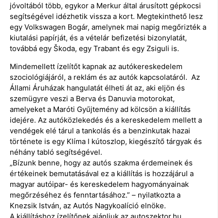
jóvoltából több, egykor a Merkur által árusított gépkocsi
segítségével idézhetik vissza a kort. Megtekinthető lesz
egy Volkswagen Bogár, amelynek mai napig megőrizték a
kiutalási papírját, és a vételár befizetési bizonylatát,
továbbá egy Škoda, egy Trabant és egy Zsiguli is.
Mindemellett ízelítőt kapnak az autókereskedelem
szociológiájáról, a reklám és az autók kapcsolatáról. Az
Állami Áruházak hangulatát élheti át az, aki eljön és
szemügyre veszi a Berva és Danuvia motorokat,
amelyeket a Maróti Gyűjtemény ad kölcsön a kiállítás
idejére. Az autóközlekedés és a kereskedelem mellett a
vendégek elé tárul a tankolás és a benzinkutak hazai
története is egy Klíma I kútoszlop, kiegészítő tárgyak és
néhány tabló segítségével.
„Bízunk benne, hogy az autós szakma érdemeinek és
értékeinek bemutatásával ez a kiállítás is hozzájárul a
magyar autóipar- és kereskedelem hagyományainak
megőrzéséhez és fenntartásához.” – nyilatkozta a
Knezsik István, az Autós Nagykoalíció elnöke.
A kiállításhoz ízelítőnek ajánljuk az autoszektor.hu