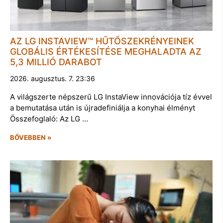
AZ LG INSTAVIEW™ HŰTŐSZEKRÉNYEINEK
GLOBÁLIS ÉRTÉKESÍTÉSE MEGHALADTA AZ
5,3 MILLIÓ DARABOT
2026. augusztus. 7. 23:36
A világszerte népszerű LG InstaView innovációja tíz évvel
a bemutatása után is újradefiniálja a konyhai élményt
Összefoglaló: Az LG …
BŐVEBBEN »