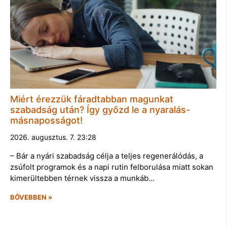
Miért érezzük fáradtabban magunkat
szabadság után? Így győzd le a nyaralás-
másnaposságot!
2026. augusztus. 7. 23:28
– Bár a nyári szabadság célja a teljes regenerálódás, a
zsúfolt programok és a napi rutin felborulása miatt sokan
kimerültebben térnek vissza a munkáb…
BŐVEBBEN »