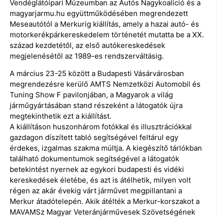
Vendéglátóipari Múzeumban az Autós Nagykoalíció és a
magyarjarmu.hu együttműködésében megrendezett
Meseautótól a Merkurig kiállítás, amely a hazai autó- és
motorkerékpárkereskedelem történetét mutatta be a XX.
század kezdetétől, az első autókereskedések
megjelenésétől az 1989-es rendszerváltásig.
A március 23-25 között a Budapesti Vásárvárosban
megrendezésre kerülő AMTS Nemzetközi Automobil és
Tuning Show F pavilonjában, a Magyarok a világ
járműgyártásában stand részeként a látogatók újra
megtekinthetik ezt a kiállítást.
A kiállításon huszonhárom fotókkal és illusztrációkkal
gazdagon díszített tabló segítségével feltárul egy
érdekes, izgalmas szakma múltja. A kiegészítő tárlókban
található dokumentumok segítségével a látogatók
betekintést nyernek az egykori budapesti és vidéki
kereskedések életébe, és azt is átélhetik, milyen volt
régen az akár évekig várt járművet megpillantani a
Merkur átadótelepén. Akik átélték a Merkur-korszakot a
MAVAMSz Magyar Veteránjárművesek Szövetségének