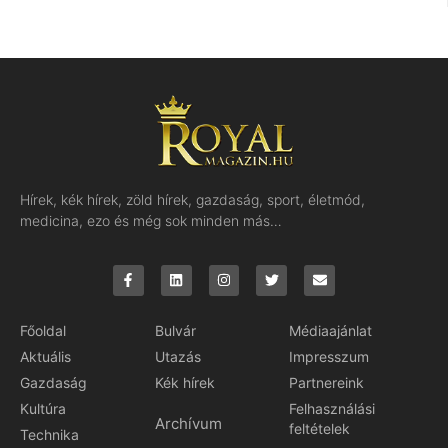
Hírek, kék hírek, zöld hírek, gazdaság, sport, életmód,
medicina, ezo és még sok minden más…
Főoldal
Bulvár
Médiaajánlat
Aktuális
Utazás
Impresszum
Gazdaság
Kék hírek
Partnereink
Kultúra
Felhasználási
Archívum
feltételek
Technika