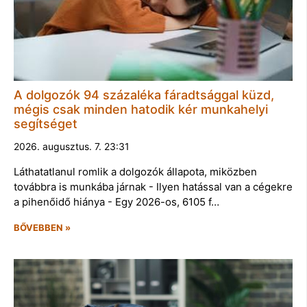
A dolgozók 94 százaléka fáradtsággal küzd,
mégis csak minden hatodik kér munkahelyi
segítséget
2026. augusztus. 7. 23:31
Láthatatlanul romlik a dolgozók állapota, miközben
továbbra is munkába járnak - Ilyen hatással van a cégekre
a pihenőidő hiánya - Egy 2026-os, 6105 f…
BŐVEBBEN »