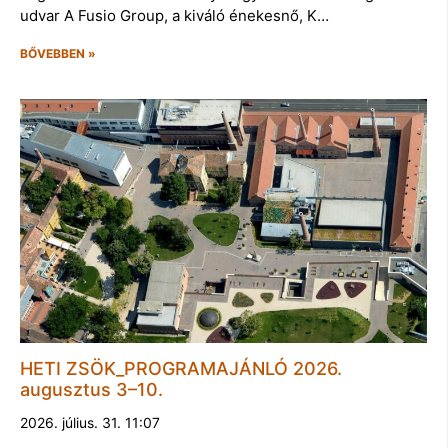
udvar A Fusio Group, a kiváló énekesnő, K…
BŐVEBBEN »
HETI ZSÖK_PROGRAMAJÁNLÓ 2026.
augusztus 3–10.
2026. július. 31. 11:07