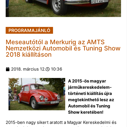
PROGRAMAJÁNLÓ
Meseautótól a Merkurig az AMTS
Nemzetközi Automobil és Tuning Show
2018 kiállításon
2018. március 12.
10:36
A 2015-ös magyar
járműkereskedelem-
történeti kiállítás újra
megtekinthető lesz az
Automobil és Tuning
Show keretében!
2015-ben nagy sikert aratott a Magyar Kereskedelmi és