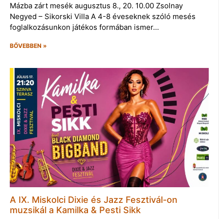
Mázba zárt mesék augusztus 8., 20. 10.00 Zsolnay
Negyed – Sikorski Villa A 4-8 éveseknek szóló mesés
foglalkozásunkon játékos formában ismer…
BŐVEBBEN »
A IX. Miskolci Dixie és Jazz Fesztivál-on
muzsikál a Kamilka & Pesti Sikk