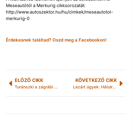
Meseautótól a Merkurig cikksorozatát:
http://www.autoszektor.hu/hu/cimkek/meseautotol-
merkurig-0
Érdekesnek találtad? Oszd meg a Facebookon!
ELŐZŐ CIKK
KÖVETKEZŐ CIKK
Turánszki a zágrábi Ek-dobogón
Lezárt ügyek: Hátulról húzta le a földre