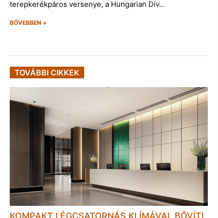
terepkerékpáros versenye, a Hungarian Div…
BŐVEBBEN »
TOVÁBBI CIKKEK
KOMPAKT LÉGCSATORNÁS KLÍMÁVAL BŐVÍTI