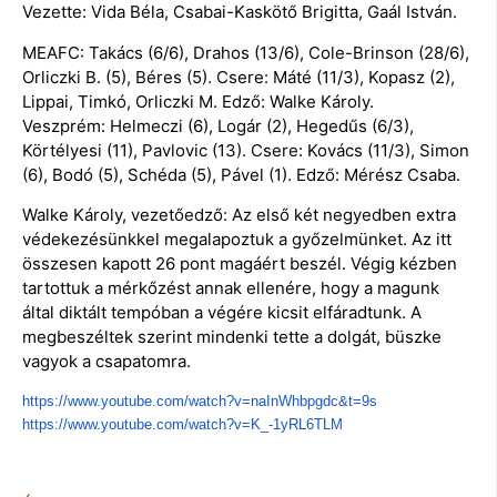
Vezette: Vida Béla, Csabai-Kaskötő Brigitta, Gaál István.
MEAFC: Takács (6/6), Drahos (13/6), Cole-Brinson (28/6),
Orliczki B. (5), Béres (5). Csere: Máté (11/3), Kopasz (2),
Lippai, Timkó, Orliczki M. Edző: Walke Károly.
Veszprém: Helmeczi (6), Logár (2), Hegedűs (6/3),
Körtélyesi (11), Pavlovic (13). Csere: Kovács (11/3), Simon
(6), Bodó (5), Schéda (5), Pável (1). Edző: Mérész Csaba.
Walke Károly, vezetőedző: Az első két negyedben extra
védekezésünkkel megalapoztuk a győzelmünket. Az itt
összesen kapott 26 pont magáért beszél. Végig kézben
tartottuk a mérkőzést annak ellenére, hogy a magunk
által diktált tempóban a végére kicsit elfáradtunk. A
megbeszéltek szerint mindenki tette a dolgát, büszke
vagyok a csapatomra.
https://www.youtube.com/watch?v=naInWhbpgdc&t=9s
https://www.youtube.com/watch?v=K_-1yRL6TLM