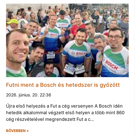
Futni ment a Bosch és hetedszer is győzött
2026. június. 20. 22:36
Újra első helyezés a Fut a cég versenyen A Bosch idén
hetedik alkalommal végzett első helyen a több mint 860
cég részvételével megrendezett Fut a c…
BŐVEBBEN »