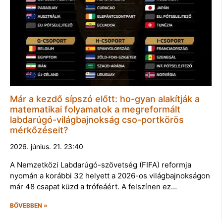
Már a kezdő sípszó előtt: ho-gyan alakítják a
matematikai folyamatok a megreformált
labdarúgó-világbajnokság cso-portkörös
mérkőzéseit?
2026. június. 21. 23:40
A Nemzetközi Labdarúgó-szövetség (FIFA) reformja
nyomán a korábbi 32 helyett a 2026-os világbajnokságon
már 48 csapat küzd a trófeáért. A felszínen ez…
BŐVEBBEN »