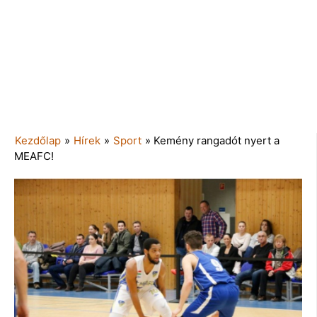
Kezdőlap
»
Hírek
»
Sport
»
Kemény rangadót nyert a
MEAFC!