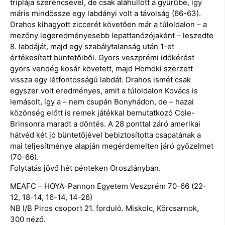
triplája szerencsével, de csak aláhullott a gyűrűbe, így
máris mindössze egy labdányi volt a távolság (66-63).
Drahos kihagyott ziccerét követően már a túloldalon – a
mezőny legeredményesebb lepattanózójaként – leszedte
8. labdáját, majd egy szabálytalanság után 1-et
értékesített büntetőiből. Gyors veszprémi időkérést
gyors vendég kosár követett, majd Homoki szerzett
vissza egy létfontosságú labdát. Drahos ismét csak
egyszer volt eredményes, amit a túloldalon Kovács is
lemásolt, így a – nem csupán Bonyhádon, de – hazai
közönség előtt is remek játékkal bemutatkozó Cole-
Brinsonra maradt a döntés. A 28 ponttal záró amerikai
hátvéd két jó büntetőjével bebiztosította csapatának a
mai teljesítménye alapján megérdemelten járó győzelmet
(70-66).
Folytatás jövő hét pénteken Oroszlányban.
MEAFC – HOYA-Pannon Egyetem Veszprém 70-66 (22-
12, 18-14, 16-14, 14-26)
NB I/B Piros csoport 21. forduló. Miskolc, Körcsarnok,
300 néző.