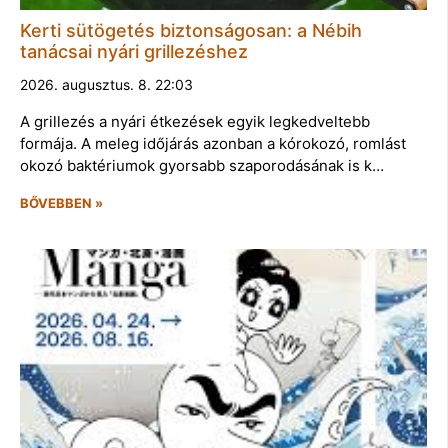
Kerti sütögetés biztonságosan: a Nébih
tanácsai nyári grillezéshez
2026. augusztus. 8. 22:03
A grillezés a nyári étkezések egyik legkedveltebb
formája. A meleg időjárás azonban a kórokozó, romlást
okozó baktériumok gyorsabb szaporodásának is k…
BŐVEBBEN »