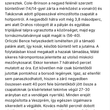
szereztek. Cole-Brinson a negyed felénél szerzett
büntetőivel (14/14-gyel zárta a mérkőzést a vonalról) és
Takácsnak adott gólpasszával elmozdította csapatát a
holtpontról. A negyedből hátra volt még 3,8 másodperc,
ami alatt Drahos robogott át a pályán és egylábas
triplájával talpra ugrasztotta a közönséget, majd egy
tornászmutatvánnyal saját magát is (56-40).
Orliczki Bence helyezkedett ismételten jól a támadó
palánk alatt, így kosár, később büntető lett a jutalma. A
folytatásban kissé megakadt a hazaiak támadása, Máté
sikeres hárompontosa jelentette az utolsó miskolci
mezőnykosarat. Ekkor kereken 7 hátralévő percet
mutatott az óra. Ezt követően már csak büntetőből
jutottak pontokhoz a borsodi legények. Igaz, az ellenfél
sem panaszkodhatott, hiszen a záró negyedben
összesen esett 40 pont fele büntetőkből jött össze a
csapatoknak (a kísérleteket tekintve végül 27-30
arányban ezt a vendégek nyerték). Minden erejét
mozgósította a Veszprém, így egészen izgalmasra
sikeredett a végjáték. Kovács másfél percnél dobott