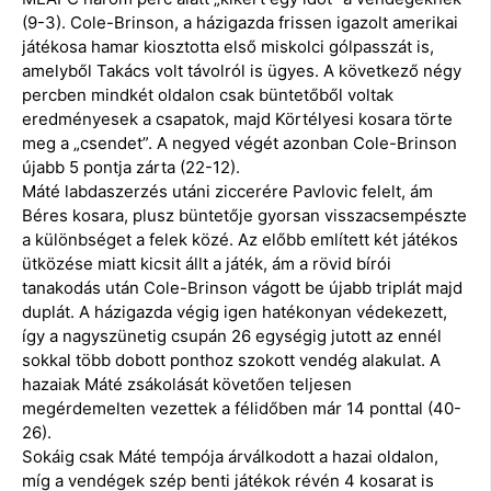
(9-3). Cole-Brinson, a házigazda frissen igazolt amerikai
játékosa hamar kiosztotta első miskolci gólpasszát is,
amelyből Takács volt távolról is ügyes. A következő négy
percben mindkét oldalon csak büntetőből voltak
eredményesek a csapatok, majd Körtélyesi kosara törte
meg a „csendet”. A negyed végét azonban Cole-Brinson
újabb 5 pontja zárta (22-12).
Máté labdaszerzés utáni ziccerére Pavlovic felelt, ám
Béres kosara, plusz büntetője gyorsan visszacsempészte
a különbséget a felek közé. Az előbb említett két játékos
ütközése miatt kicsit állt a játék, ám a rövid bírói
tanakodás után Cole-Brinson vágott be újabb triplát majd
duplát. A házigazda végig igen hatékonyan védekezett,
így a nagyszünetig csupán 26 egységig jutott az ennél
sokkal több dobott ponthoz szokott vendég alakulat. A
hazaiak Máté zsákolását követően teljesen
megérdemelten vezettek a félidőben már 14 ponttal (40-
26).
Sokáig csak Máté tempója árválkodott a hazai oldalon,
míg a vendégek szép benti játékok révén 4 kosarat is