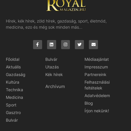
Hírek, kék hírek, zöld hírek, gazdaság, sport, életmód,
medicina, ezo és még sok minden más…
Főoldal
Bulvár
Médiaajánlat
Aktuális
Utazás
Impresszum
Gazdaság
Kék hírek
Partnereink
Kultúra
Felhasználási
Archívum
feltételek
Technika
Adatvédelem
Medicina
Blog
Sport
Írjon nekünk!
Gasztro
Bulvár