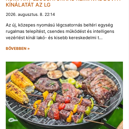
KÍNÁLATÁT AZ LG
2026. augusztus. 8. 22:14
Az új, közepes nyomású légcsatornás beltéri egység
rugalmas telepítést, csendes működést és intelligens
vezérlést kínál lakó- és kisebb kereskedelmi t…
BŐVEBBEN »