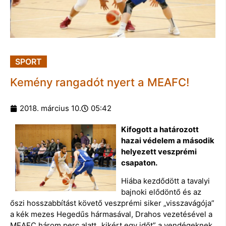
SPORT
Kemény rangadót nyert a MEAFC!
2018. március 10.
05:42
Kifogott a határozott
hazai védelem a második
helyezett veszprémi
csapaton.
Hiába kezdődött a tavalyi
bajnoki elődöntő és az
őszi hosszabbítást követő veszprémi siker „visszavágója”
a kék mezes Hegedűs hármasával, Drahos vezetésével a
MEAFC három perc alatt „kikért egy időt” a vendégeknek