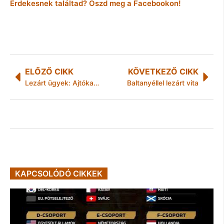
Érdekesnek találtad? Oszd meg a Facebookon!
ELŐZŐ CIKK
KÖVETKEZŐ CIKK
Lezárt ügyek: Ajtókat lopott
Baltanyéllel lezárt vita
KAPCSOLÓDÓ CIKKEK