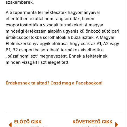
szakemberek.
A Szupermenta terméktesztek hagyományaival
ellentétben ezúttal nem rangsorolták, hanem
csoportosították a vizsgált termékeket. A magyar
minőségi értékszám alapján ugyanis különböző sütőipari
értékcsoportokba sorolhatóak a búzalisztek. A Magyar
Élelmiszerkönyv egyik előírása, hogy csak az A1, A2 vagy
B1, B2 csoportba sorolható termékek viselhetik a
„búzafinomliszt” megnevezést. Ennek a feltételnek
minden vizsgált liszt eleget tett.
Érdekesnek találtad? Oszd meg a Facebookon!
ELŐZŐ CIKK
KÖVETKEZŐ CIKK