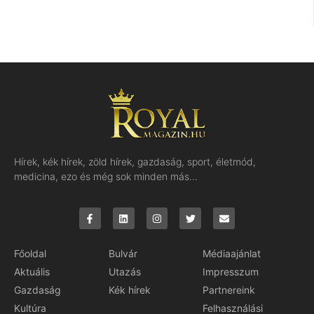
Hírek, kék hírek, zöld hírek, gazdaság, sport, életmód,
medicina, ezo és még sok minden más…
Főoldal
Bulvár
Médiaajánlat
Aktuális
Utazás
Impresszum
Gazdaság
Kék hírek
Partnereink
Kultúra
Felhasználási