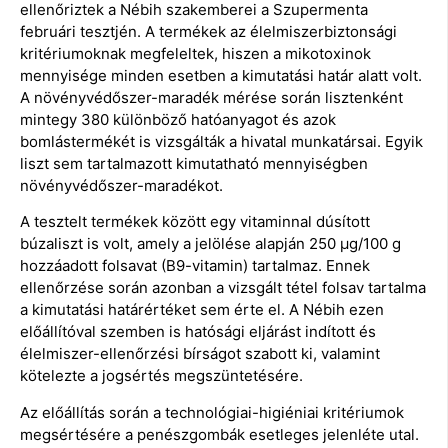
ellenőriztek a Nébih szakemberei a Szupermenta
februári tesztjén. A termékek az élelmiszerbiztonsági
kritériumoknak megfeleltek, hiszen a mikotoxinok
mennyisége minden esetben a kimutatási határ alatt volt.
A növényvédőszer-maradék mérése során lisztenként
mintegy 380 különböző hatóanyagot és azok
bomlástermékét is vizsgálták a hivatal munkatársai. Egyik
liszt sem tartalmazott kimutatható mennyiségben
növényvédőszer-maradékot.
A tesztelt termékek között egy vitaminnal dúsított
búzaliszt is volt, amely a jelölése alapján 250 µg/100 g
hozzáadott folsavat (B9-vitamin) tartalmaz. Ennek
ellenőrzése során azonban a vizsgált tétel folsav tartalma
a kimutatási határértéket sem érte el. A Nébih ezen
előállítóval szemben is hatósági eljárást indított és
élelmiszer-ellenőrzési bírságot szabott ki, valamint
kötelezte a jogsértés megszüntetésére.
Az előállítás során a technológiai-higiéniai kritériumok
megsértésére a penészgombák esetleges jelenléte utal.