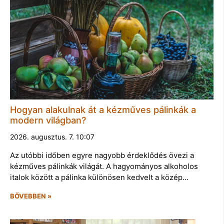
Hogyan alakulnak át a kézműves pálinkák a
modern világban?
2026. augusztus. 7. 10:07
Az utóbbi időben egyre nagyobb érdeklődés övezi a
kézműves pálinkák világát. A hagyományos alkoholos
italok között a pálinka különösen kedvelt a közép…
BŐVEBBEN »