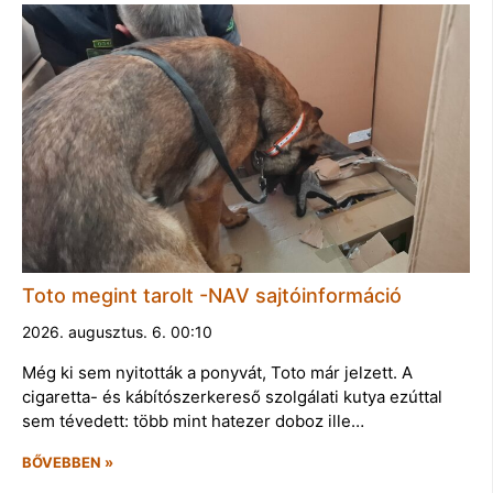
Toto megint tarolt -NAV sajtóinformáció
2026. augusztus. 6. 00:10
Még ki sem nyitották a ponyvát, Toto már jelzett. A
cigaretta- és kábítószerkereső szolgálati kutya ezúttal
sem tévedett: több mint hatezer doboz ille…
BŐVEBBEN »