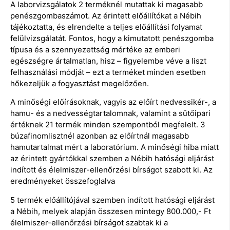
A laborvizsgálatok 2 terméknél mutattak ki magasabb
penészgombaszámot. Az érintett előállítókat a Nébih
tájékoztatta, és elrendelte a teljes előállítási folyamat
felülvizsgálatát. Fontos, hogy a kimutatott penészgomba
típusa és a szennyezettség mértéke az emberi
egészségre ártalmatlan, hisz – figyelembe véve a liszt
felhasználási módját – ezt a terméket minden esetben
hőkezeljük a fogyasztást megelőzően.
A minőségi előírásoknak, vagyis az előírt nedvessikér-, a
hamu- és a nedvességtartalomnak, valamint a sütőipari
értéknek 21 termék minden szempontból megfelelt. 3
búzafinomlisztnél azonban az előírtnál magasabb
hamutartalmat mért a laboratórium. A minőségi hiba miatt
az érintett gyártókkal szemben a Nébih hatósági eljárást
indított és élelmiszer-ellenőrzési bírságot szabott ki. Az
eredményeket összefoglalva
5 termék előállítójával szemben indított hatósági eljárást
a Nébih, melyek alapján összesen mintegy 800.000,- Ft
élelmiszer-ellenőrzési bírságot szabtak ki a