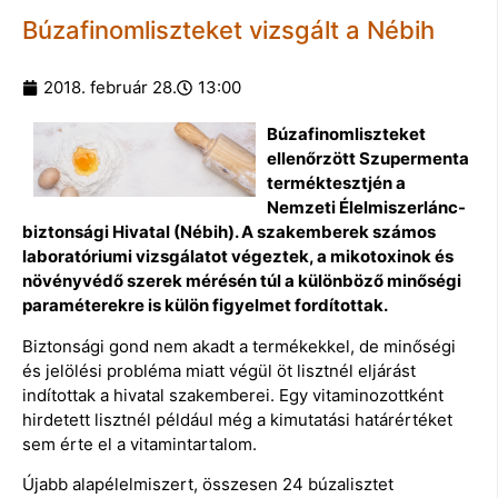
Búzafinomliszteket vizsgált a Nébih
2018. február 28.
13:00
Búzafinomliszteket
ellenőrzött Szupermenta
terméktesztjén a
Nemzeti Élelmiszerlánc-
biztonsági Hivatal (Nébih). A szakemberek számos
laboratóriumi vizsgálatot végeztek, a mikotoxinok és
növényvédő szerek mérésén túl a különböző minőségi
paraméterekre is külön figyelmet fordítottak.
Biztonsági gond nem akadt a termékekkel, de minőségi
és jelölési probléma miatt végül öt lisztnél eljárást
indítottak a hivatal szakemberei. Egy vitaminozottként
hirdetett lisztnél például még a kimutatási határértéket
sem érte el a vitamintartalom.
Újabb alapélelmiszert, összesen 24 búzalisztet