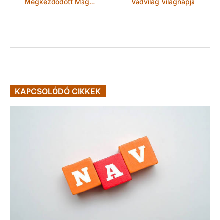
Megkezdődött Magyarország legnagyobb naperőművének építése Felsőzsolcán
Vadvilág Világnapja
KAPCSOLÓDÓ CIKKEK