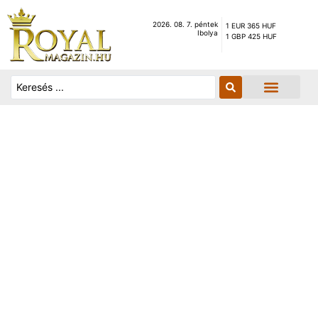
2026. 08. 7. péntek
1 EUR 365 HUF
Ibolya
1 GBP 425 HUF