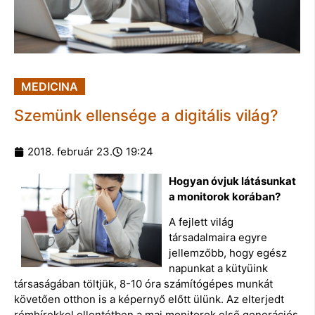
MEDICINA
Szemünk ellensége a digitális világ?
2018. február 23.
19:24
Hogyan óvjuk látásunkat
a monitorok korában?
A fejlett világ
társadalmaira egyre
jellemzőbb, hogy egész
napunkat a kütyüink
társaságában töltjük, 8-10 óra számítógépes munkát
követően otthon is a képernyő előtt ülünk. Az elterjedt
rémhírekkel ellentétben a mai monitorok első generációs