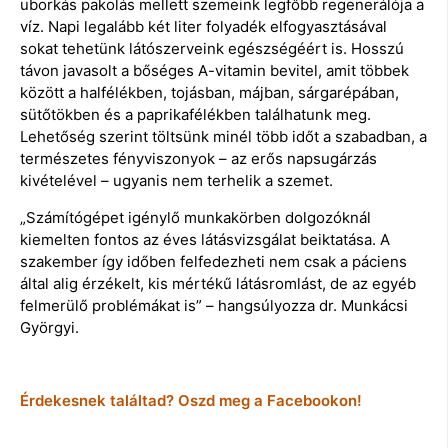
uborkás pakolás mellett szemeink legfőbb regenerálója a
víz. Napi legalább két liter folyadék elfogyasztásával
sokat tehetünk látószerveink egészségéért is. Hosszú
távon javasolt a bőséges A-vitamin bevitel, amit többek
között a halfélékben, tojásban, májban, sárgarépában,
sütőtökben és a paprikafélékben találhatunk meg.
Lehetőség szerint töltsünk minél több időt a szabadban, a
természetes fényviszonyok – az erős napsugárzás
kivételével – ugyanis nem terhelik a szemet.
„Számítógépet igénylő munkakörben dolgozóknál
kiemelten fontos az éves látásvizsgálat beiktatása. A
szakember így időben felfedezheti nem csak a páciens
által alig érzékelt, kis mértékű látásromlást, de az egyéb
felmerülő problémákat is” – hangsúlyozza dr. Munkácsi
Györgyi.
Érdekesnek találtad? Oszd meg a Facebookon!