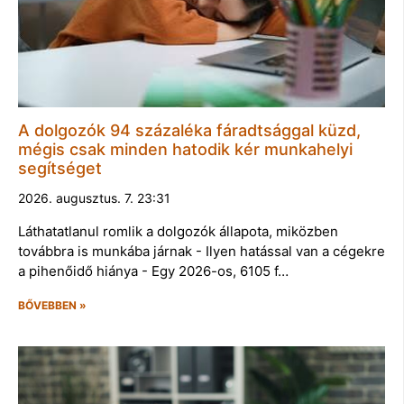
A dolgozók 94 százaléka fáradtsággal küzd,
mégis csak minden hatodik kér munkahelyi
segítséget
2026. augusztus. 7. 23:31
Láthatatlanul romlik a dolgozók állapota, miközben
továbbra is munkába járnak - Ilyen hatással van a cégekre
a pihenőidő hiánya - Egy 2026-os, 6105 f…
BŐVEBBEN »