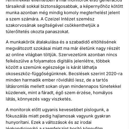
társaiknál sokkal biztonságosabbak, a képernyőhöz kötött
munka azonban még mindig komoly megterhelést jelent
a szem számára. A Czeizel Intézet szemész
szakorvosának segítségével csökkenthetjük a
túlerőltetés okozta panaszokat.
A munkakörök átalakulása és a szabadidő eltöltésének
megváltozott szokásai miatt ma már életünk nagy részét
az online világban töltjük. Szervezetünk azonban nincs
felkészülve a folyamatos digitális jelenlétre, többek
között a szemünk egészsége is kárát láthatja
okoseszköz-függőségünknek. Becslések szerint 2020-ra
minden harmadik ember rövidlátó lesz, de a tartós
látásromlás mellett sokan olyan mindennapos tünetekkel
küzdenek, mint a fáradt, égő szem érzése, homályos
látás, könnyezés vagy viszketés.
A monitorok előtt ugyanis kevesebbet pislogunk, a
fókuszálás miatt pedig hajlamosak vagyunk gyakran
hunyorítani. Ezek a változások és az irodai
légkondicionáló a szemfelszínt borító könnyfilm