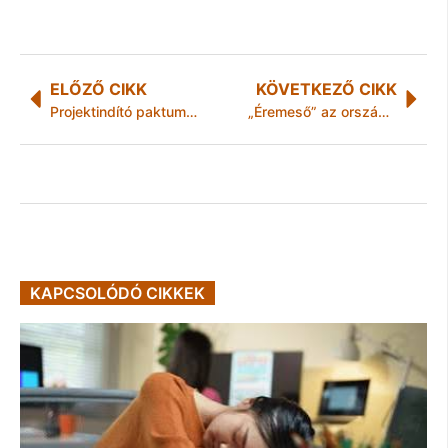
ELŐZŐ CIKK
KÖVETKEZŐ CIKK
Projektindító paktumszervezeti ülést tartottak a Megyeházán
„Éremeső” az országos elődöntőben
KAPCSOLÓDÓ CIKKEK