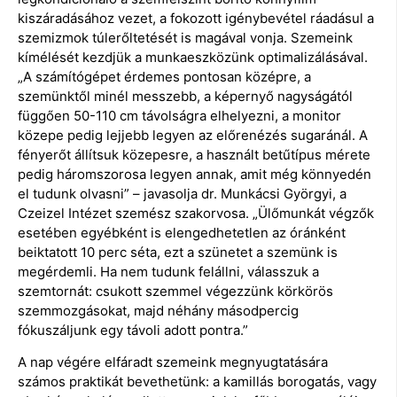
kiszáradásához vezet, a fokozott igénybevétel ráadásul a
szemizmok túlerőltetését is magával vonja. Szemeink
kímélését kezdjük a munkaeszközünk optimalizálásával.
„A számítógépet érdemes pontosan középre, a
szemünktől minél messzebb, a képernyő nagyságától
függően 50-110 cm távolságra elhelyezni, a monitor
közepe pedig lejjebb legyen az előrenézés sugaránál. A
fényerőt állítsuk közepesre, a használt betűtípus mérete
pedig háromszorosa legyen annak, amit még könnyedén
el tudunk olvasni” – javasolja dr. Munkácsi Györgyi, a
Czeizel Intézet szemész szakorvosa. „Ülőmunkát végzők
esetében egyébként is elengedhetetlen az óránként
beiktatott 10 perc séta, ezt a szünetet a szemünk is
megérdemli. Ha nem tudunk felállni, válasszuk a
szemtornát: csukott szemmel végezzünk körkörös
szemmozgásokat, majd néhány másodpercig
fókuszáljunk egy távoli adott pontra.”
A nap végére elfáradt szemeink megnyugtatására
számos praktikát bevethetünk: a kamillás borogatás, vagy