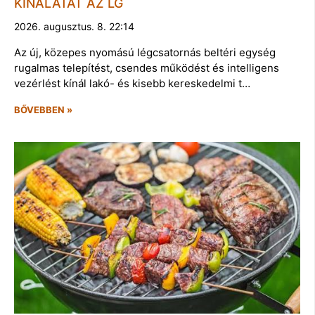
KÍNÁLATÁT AZ LG
2026. augusztus. 8. 22:14
Az új, közepes nyomású légcsatornás beltéri egység
rugalmas telepítést, csendes működést és intelligens
vezérlést kínál lakó- és kisebb kereskedelmi t…
BŐVEBBEN »