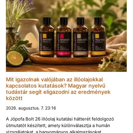
Mit igazolnak valójában az illóolajokkal
kapcsolatos kutatások? Magyar nyelvű
tudástár segít eligazodni az eredmények
között
2026. augusztus. 7. 23:16
A Jópofa Bolt 26 illóolaj kutatási hátterét feldolgozó
útmutatót készített, amely különválasztja a humán
vizsgálatokat, a hagyományos alkalmazásokat, …