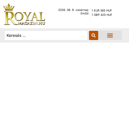
2026. 08. 9. vasárnap
1 EUR 365 HUF
Emőd
1 GBP 425 HUF