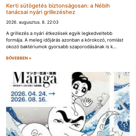
Kerti sütögetés biztonságosan: a Nébih
tanácsai nyári grillezéshez
2026. augusztus. 8. 22:03
A grillezés a nyári étkezések egyik legkedveltebb
formája. A meleg időjárás azonban a kórokozó, romlást
okozó baktériumok gyorsabb szaporodásának is k…
BŐVEBBEN »