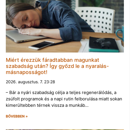
Miért érezzük fáradtabban magunkat
szabadság után? Így győzd le a nyaralás-
másnaposságot!
2026. augusztus. 7. 23:28
– Bár a nyári szabadság célja a teljes regenerálódás, a
zsúfolt programok és a napi rutin felborulása miatt sokan
kimerültebben térnek vissza a munkáb…
BŐVEBBEN »