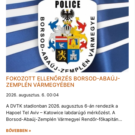
FOKOZOTT ELLENŐRZÉS BORSOD-ABAÚJ-
ZEMPLÉN VÁRMEGYÉBEN
2026. augusztus. 6. 00:04
A DVTK stadionban 2026. augusztus 6-án rendezik a
Hapoel Tel Aviv – Katowice labdarúgó mérkőzést. A
Borsod-Abaúj-Zemplén Vármegyei Rendőr-főkapitán…
BŐVEBBEN »