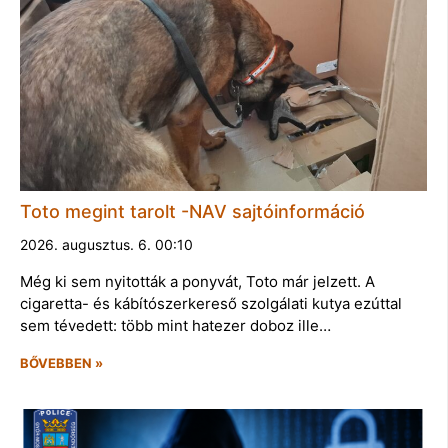
Toto megint tarolt -NAV sajtóinformáció
2026. augusztus. 6. 00:10
Még ki sem nyitották a ponyvát, Toto már jelzett. A
cigaretta- és kábítószerkereső szolgálati kutya ezúttal
sem tévedett: több mint hatezer doboz ille…
BŐVEBBEN »