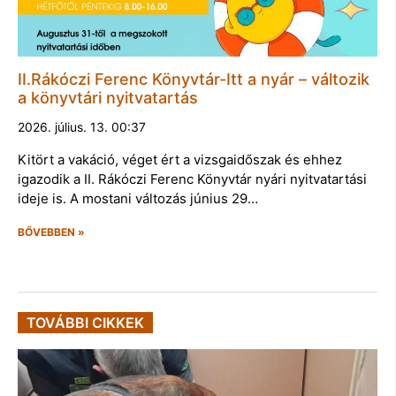
II.Rákóczi Ferenc Könyvtár-Itt a nyár – változik
a könyvtári nyitvatartás
2026. július. 13. 00:37
Kitört a vakáció, véget ért a vizsgaidőszak és ehhez
igazodik a II. Rákóczi Ferenc Könyvtár nyári nyitvatartási
ideje is. A mostani változás június 29…
BŐVEBBEN »
TOVÁBBI CIKKEK