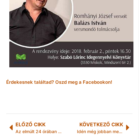
Érdekesnek találtad? Oszd meg a Facebookon!
ELŐZŐ CIKK
KÖVETKEZŐ CIKK
Az elmúlt 24 órában történt
Idén még jobban megkérik az árukat az informatikusok