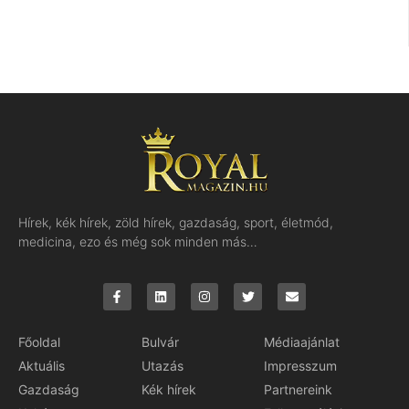
Hírek, kék hírek, zöld hírek, gazdaság, sport, életmód,
medicina, ezo és még sok minden más…
Főoldal
Bulvár
Médiaajánlat
Aktuális
Utazás
Impresszum
Gazdaság
Kék hírek
Partnereink