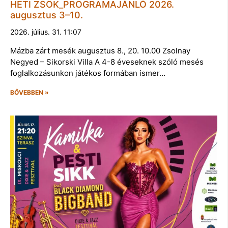
HETI ZSÖK_PROGRAMAJÁNLÓ 2026.
augusztus 3–10.
2026. július. 31. 11:07
Mázba zárt mesék augusztus 8., 20. 10.00 Zsolnay
Negyed – Sikorski Villa A 4-8 éveseknek szóló mesés
foglalkozásunkon játékos formában ismer…
BŐVEBBEN »