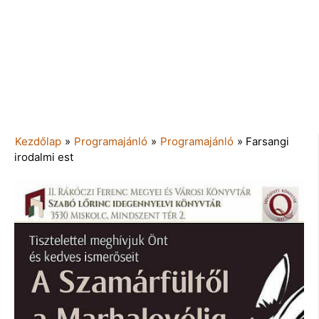
Kezdőlap
»
Programajánló
»
Programajánló
»
Farsangi
irodalmi est