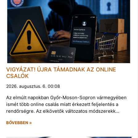
VIGYÁZAT! ÚJRA TÁMADNAK AZ ONLINE
CSALÓK
2026. augusztus. 6. 00:08
Az elmúlt napokban Győr-Moson-Sopron vármegyében
ismét több online csalás miatt érkezett feljelentés a
rendőrségre. Az elkövetők változatos módszerekk…
BŐVEBBEN »