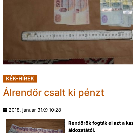
KÉK-HÍREK
Álrendőr csalt ki pénzt
2018. január 31.
10:28
Rendőrök fogták el azt a kaz
áldozatától.