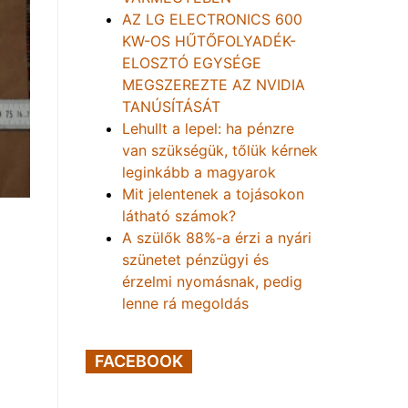
AZ LG ELECTRONICS 600
KW-OS HŰTŐFOLYADÉK-
ELOSZTÓ EGYSÉGE
MEGSZEREZTE AZ NVIDIA
TANÚSÍTÁSÁT
Lehullt a lepel: ha pénzre
van szükségük, tőlük kérnek
leginkább a magyarok
Mit jelentenek a tojásokon
látható számok?
A szülők 88%-a érzi a nyári
szünetet pénzügyi és
érzelmi nyomásnak, pedig
lenne rá megoldás
FACEBOOK