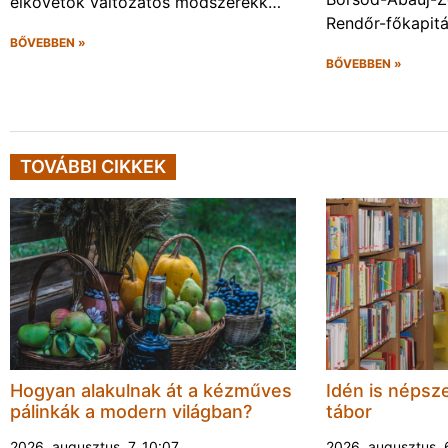
elkövetők változatos módszerekk…
Rendőr-főkapit
BŐVEBBEN »
BŐVEBBEN »
TOVÁBBI CIKKEK
Hogyan alakulnak át a kézműves
Idén is népsze
pálinkák a modern világban?
tábor
2026. augusztus. 7. 10:07
2026. augusztus. 