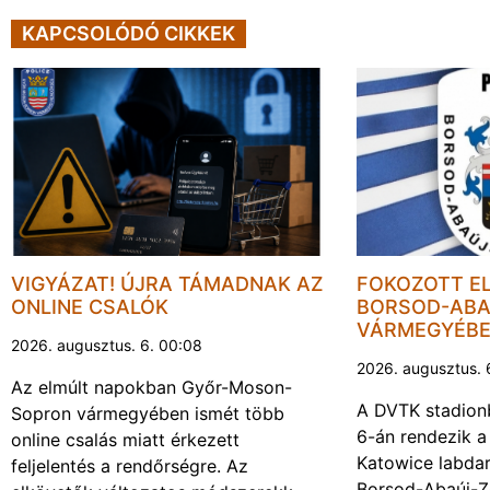
KAPCSOLÓDÓ CIKKEK
VIGYÁZAT! ÚJRA TÁMADNAK AZ
FOKOZOTT E
ONLINE CSALÓK
BORSOD-ABA
VÁRMEGYÉB
2026. augusztus. 6. 00:08
2026. augusztus. 
Az elmúlt napokban Győr-Moson-
A DVTK stadion
Sopron vármegyében ismét több
6-án rendezik a
online csalás miatt érkezett
Katowice labda
feljelentés a rendőrségre. Az
Borsod-Abaúj-