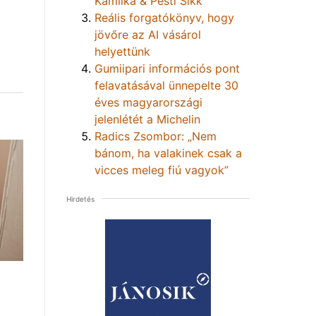
Kamilka & Pesti Sikk
Reális forgatókönyv, hogy
jövőre az AI vásárol
helyettünk
Gumiipari információs pont
felavatásával ünnepelte 30
éves magyarországi
jelenlétét a Michelin
Radics Zsombor: „Nem
bánom, ha valakinek csak a
vicces meleg fiú vagyok”
Hirdetés