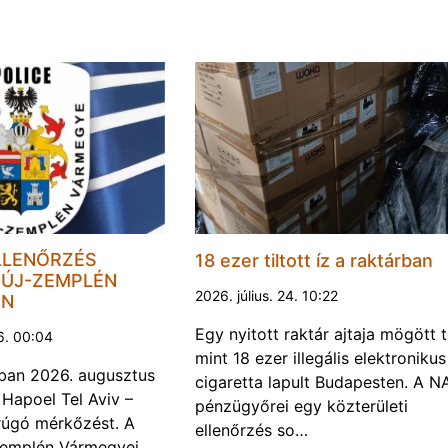
LLENŐRZÉS
18 ezer tiltott íz a raktárban
ÚJ-ZEMPLÉN
2026. július. 24. 10:22
EN
Egy nyitott raktár ajtaja mögött 
6. 00:04
mint 18 ezer illegális elektronikus
ban 2026. augusztus
cigaretta lapult Budapesten. A N
 Hapoel Tel Aviv –
pénzügyőrei egy közterületi
rúgó mérkőzést. A
ellenőrzés so…
Zemplén Vármegyei