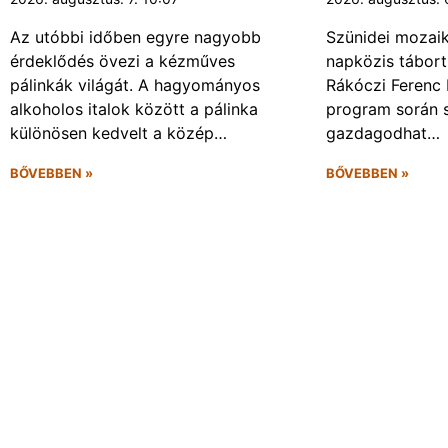
Az utóbbi időben egyre nagyobb
Szünidei mozai
érdeklődés övezi a kézműves
napközis tábort 
pálinkák világát. A hagyományos
Rákóczi Ferenc 
alkoholos italok között a pálinka
program során 
különösen kedvelt a közép…
gazdagodhat…
BŐVEBBEN »
BŐVEBBEN »