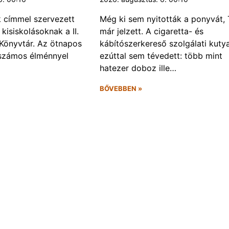
k címmel szervezett
Még ki sem nyitották a ponyvát, 
kisiskolásoknak a II.
már jelzett. A cigaretta- és
Könyvtár. Az ötnapos
kábítószerkereső szolgálati kuty
számos élménnyel
ezúttal sem tévedett: több mint
hatezer doboz ille…
BŐVEBBEN »