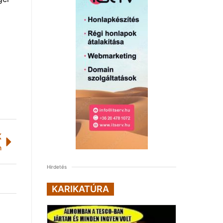
K
n
Hirdetés
KARIKATÚRA