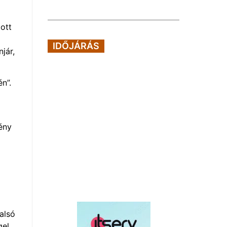
ott
IDŐJÁRÁS
jár,
n”.
ó
ény
alsó
gel