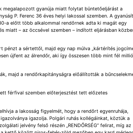
k megalapozott gyanúja miatt folytat büntetőeljárást a
nyság P. Ferenc 36 éves helyi lakossal szemben. A gyanúsít
 30-a előtt több alkalommal rendőrnek adta ki magát egy
és miatt – az öccsével szemben – indított eljárásban közben
rt pénzt a sértettől, majd egy nap múlva „kártérítés jogcímé
n újfent az álrendőr, aki így összesen több mint fél milli
ák, majd a rendőrkapitányságra előállították a bűncselekm
tt férfival szemben előterjesztést tett előzetes
hívja a lakosság figyelmét, hogy a rendőrt egyenruhája,
 igazolványa igazolja. Polgári ruhás kollégáinkat, köztük a
zolgálati jelvény felső részén „RENDŐRSÉG” felirat, míg az 
 a kettő között piros-fehér-zöld mezőben egy kard mérleg