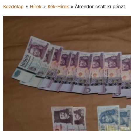
Kezdőlap
»
Hírek
»
Kék-Hírek
»
Álrendőr csalt ki pénzt