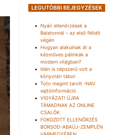
LEGUTÓBBI BEJEGYZÉSEK
Nyári ellenőrzések a
Balatonnál – az első félidő
végén
Hogyan alakulnak át a
kézműves pálinkák a
modern világban?
Idén is népszerű volt a
könyvtári tábor
Toto megint tarolt -NAV
sajtóinformáció
VIGYÁZAT! ÚJRA
TÁMADNAK AZ ONLINE
CSALÓK
FOKOZOTT ELLENŐRZÉS
BORSOD-ABAÚJ-ZEMPLÉN
VÁRMEGYÉBEN