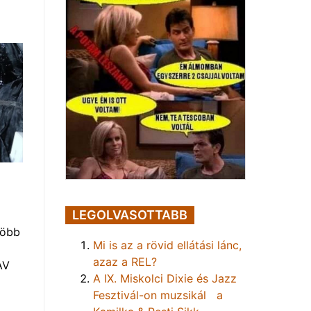
LEGOLVASOTTABB
több
Mi is az a rövid ellátási lánc,
azaz a REL?
AV
A IX. Miskolci Dixie és Jazz
Fesztivál-on muzsikál a