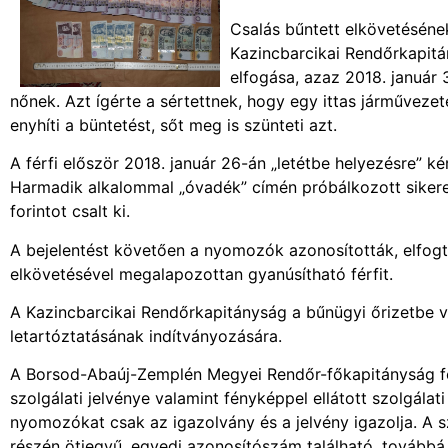
Csalás bűntett elkövetéséne
Kazincbarcikai Rendőrkapitá
elfogása, azaz 2018. január
nőnek. Azt ígérte a sértettnek, hogy egy ittas járművezet
enyhíti a büntetést, sőt meg is szünteti azt.
A férfi először 2018. január 26-án „letétbe helyezésre” ké
Harmadik alkalommal „óvadék” címén próbálkozott sikerese
forintot csalt ki.
A bejelentést követően a nyomozók azonosították, elfogt
elkövetésével megalapozottan gyanúsítható férfit.
A Kazincbarcikai Rendőrkapitányság a bűnügyi őrizetbe ve
letartóztatásának indítványozására.
A Borsod-Abaúj-Zemplén Megyei Rendőr-főkapitányság fel
szolgálati jelvénye valamint fényképpel ellátott szolgálati
nyomozókat csak az igazolvány és a jelvény igazolja. A s
részén ötjegyű, egyedi azonosítószám található, továbbá