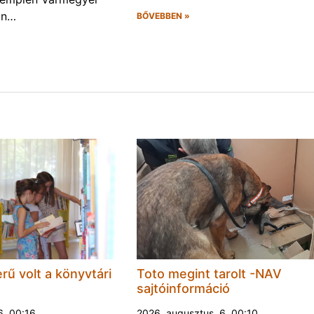
án…
BŐVEBBEN »
rű volt a könyvtári
Toto megint tarolt -NAV
sajtóinformáció
6. 00:16
2026. augusztus. 6. 00:10