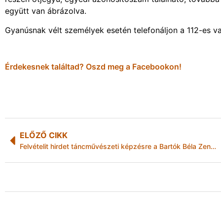
együtt van ábrázolva.
Gyanúsnak vélt személyek esetén telefonáljon a 112-es 
Érdekesnek találtad? Oszd meg a Facebookon!
ELŐZŐ CIKK
Felvételit hirdet táncművészeti képzésre a Bartók Béla Zene- és Táncművészeti Szakgimnázium