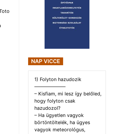
Toto
a
NAP VICCE
1) Folyton hazudozik
——————–
– Kisfiam, mi lesz így belőled,
hogy folyton csak
hazudozol?
– Ha ügyetlen vagyok
börtöntöltelék, ha ügyes
vagyok meteorológus,