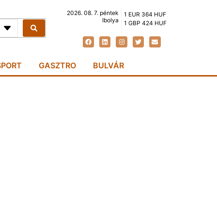
2026. 08. 7. péntek
1 EUR 364 HUF
Ibolya
1 GBP 424 HUF
SPORT
GASZTRO
BULVÁR