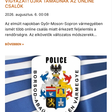
VIGYÁZAT! ÚJRA TÁMADNAK AZ ONLINE
CSALÓK
2026. augusztus. 6. 00:08
Az elmúlt napokban Győr-Moson-Sopron vármegyében
ismét több online csalás miatt érkezett feljelentés a
rendőrségre. Az elkövetők változatos módszerekk…
BŐVEBBEN »