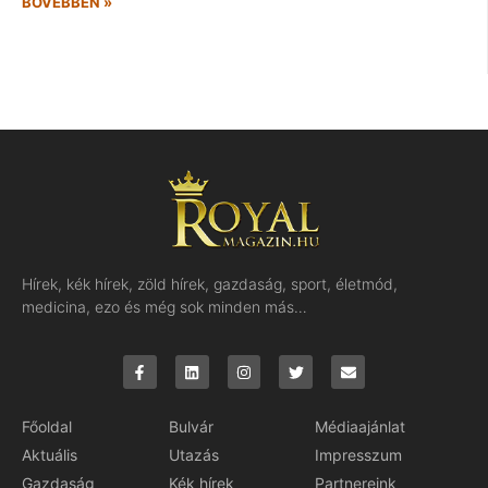
BŐVEBBEN »
Hírek, kék hírek, zöld hírek, gazdaság, sport, életmód,
medicina, ezo és még sok minden más…
Főoldal
Bulvár
Médiaajánlat
Aktuális
Utazás
Impresszum
Gazdaság
Kék hírek
Partnereink