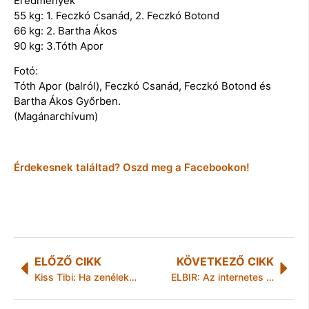
Eredmények
55 kg: 1. Feczkó Csanád, 2. Feczkó Botond
66 kg: 2. Bartha Ákos
90 kg: 3.Tóth Apor
Fotó:
Tóth Apor (balról), Feczkó Csanád, Feczkó Botond és
Bartha Ákos Győrben.
(Magánarchívum)
Érdekesnek találtad? Oszd meg a Facebookon!
ELŐZŐ CIKK
KÖVETKEZŐ CIKK
Kiss Tibi: Ha zenélek igazán élőnek érzem magam
ELBIR: Az internetes piacterek veszélyei