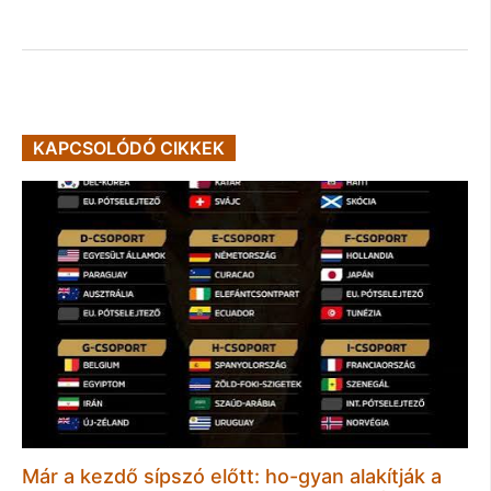
KAPCSOLÓDÓ CIKKEK
Már a kezdő sípszó előtt: ho-gyan alakítják a