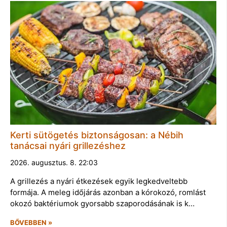
Kerti sütögetés biztonságosan: a Nébih
tanácsai nyári grillezéshez
2026. augusztus. 8. 22:03
A grillezés a nyári étkezések egyik legkedveltebb
formája. A meleg időjárás azonban a kórokozó, romlást
okozó baktériumok gyorsabb szaporodásának is k…
BŐVEBBEN »