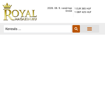
2026. 08. 9. vasárnap
1 EUR 365 HUF
Emőd
1 GBP 425 HUF