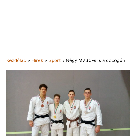
Kezdőlap
»
Hírek
»
Sport
»
Négy MVSC-s is a dobogón