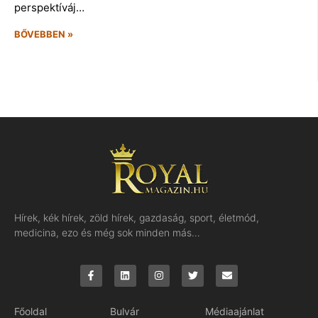
perspektíváj…
BŐVEBBEN »
Hírek, kék hírek, zöld hírek, gazdaság, sport, életmód,
medicina, ezo és még sok minden más…
Főoldal
Bulvár
Médiaajánlat