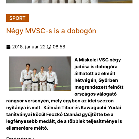
SPORT
Négy MVSC-s is a dobogón
2018. január 22.
08:58
A Miskolci VSC négy
judósa is dobogóra
állhatott az elmúlt
hétvégén, Győrben
megrendezett felnőtt
országos válogató
rangsor versenyen, mely egyben az idei szezon
nyitánya is volt. Kálmán Tibor és Kawaguchi Yudai
tanítványai közül Feczkó Csanád gyűjtötte be a
legfényesebb medált, de a többiek teljesítménye is
elismerésre méltó.