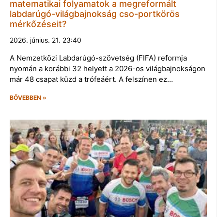
matematikai folyamatok a megreformált
labdarúgó-világbajnokság cso-portkörös
mérkőzéseit?
2026. június. 21. 23:40
A Nemzetközi Labdarúgó-szövetség (FIFA) reformja
nyomán a korábbi 32 helyett a 2026-os világbajnokságon
már 48 csapat küzd a trófeáért. A felszínen ez…
BŐVEBBEN »