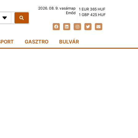
2026. 08. 9. vasárnap
1 EUR 365 HUF
Emőd
1 GBP 425 HUF
SPORT
GASZTRO
BULVÁR