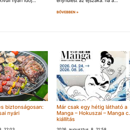
ívüli nyári időj…
enyhülést az éjszaka: ha a…
BŐVEBBEN »
és biztonságosan:
Már csak egy hétig látható a
ai nyári
Manga – Hokuszai – Manga c.
kiállítás
8. 22:03
2026. augusztus. 8. 21:58