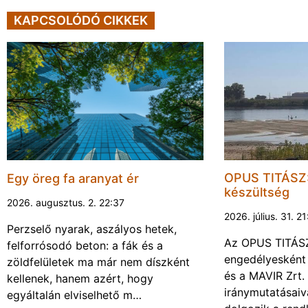
KAPCSOLÓDÓ CIKKEK
OPUS TITÁSZ:
Egy öreg fa aranyat ér
készültség
2026. augusztus. 2. 22:37
2026. július. 31. 2
Perzselő nyarak, aszályos hetek,
Az OPUS TITÁSZ 
felforrósodó beton: a fák és a
engedélyesként
zöldfelületek ma már nem díszként
és a MAVIR Zrt.
kellenek, hanem azért, hogy
iránymutatásai
egyáltalán elviselhető m…