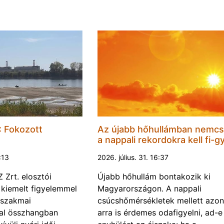
 Fokozott
Az újabb hőhullámban nemc
a nappali rekordokra kell fi-gy
1:13
2026. július. 31. 16:37
Zrt. elosztói
Újabb hőhullám bontakozik ki
 kiemelt figyelemmel
Magyarországon. A nappali
 szakmai
csúcshőmérsékletek mellett azo
val összhangban
arra is érdemes odafigyelni, ad-e