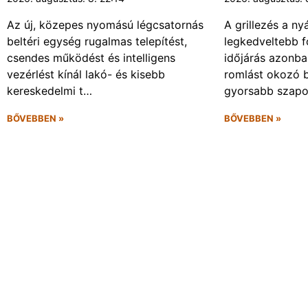
Az új, közepes nyomású légcsatornás
A grillezés a ny
beltéri egység rugalmas telepítést,
legkedveltebb f
csendes működést és intelligens
időjárás azonba
vezérlést kínál lakó- és kisebb
romlást okozó 
kereskedelmi t…
gyorsabb szapo
BŐVEBBEN »
BŐVEBBEN »