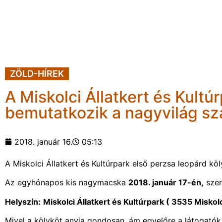
ZÖLD-HÍREK
A Miskolci Állatkert és Kultú
bemutatkozik a nagyvilág s
2018. január 16.
05:13
A Miskolci Állatkert és Kultúrpark első perzsa leopárd k
Az egyhónapos kis nagymacska
2018. január 17-én,
szer
Helyszín:
Miskolci Állatkert és Kultúrpark ( 3535 Miskol
Mivel a kölyköt anyja gondosan, ám egyelőre a látogatók e