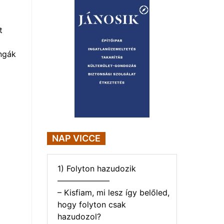
t
ngák
NAP VICCE
1) Folyton hazudozik
——————–
– Kisfiam, mi lesz így belőled,
hogy folyton csak
hazudozol?