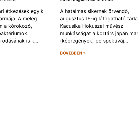
ári étkezések egyik
A hatalmas sikernek örvendő,
ormája. A meleg
augusztus 16-ig látogatható tárla
n a kórokozó,
Kacusika Hokuszai művész
baktériumok
munkásságát a kortárs japán ma
rodásának is k…
(képregények) perspektíváj…
BŐVEBBEN »