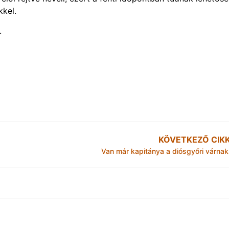
kkel.
.
KÖVETKEZŐ CIK
Van már kapitánya a diósgyőri várnak