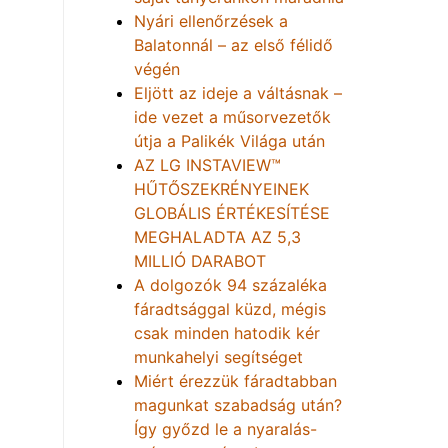
Nyári ellenőrzések a
Balatonnál – az első félidő
végén
Eljött az ideje a váltásnak –
ide vezet a műsorvezetők
útja a Palikék Világa után
AZ LG INSTAVIEW™
HŰTŐSZEKRÉNYEINEK
GLOBÁLIS ÉRTÉKESÍTÉSE
MEGHALADTA AZ 5,3
MILLIÓ DARABOT
A dolgozók 94 százaléka
fáradtsággal küzd, mégis
csak minden hatodik kér
munkahelyi segítséget
Miért érezzük fáradtabban
magunkat szabadság után?
Így győzd le a nyaralás-