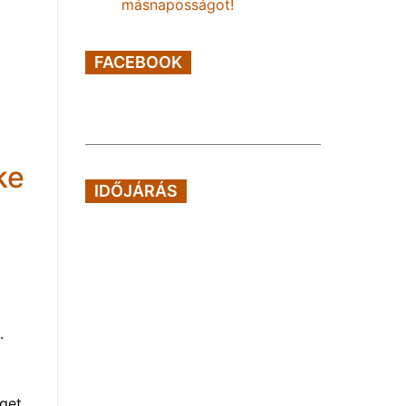
másnaposságot!
FACEBOOK
ke
IDŐJÁRÁS
.
éget