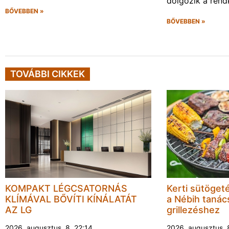
dolgozik a rendk
BŐVEBBEN »
BŐVEBBEN »
TOVÁBBI CIKKEK
KOMPAKT LÉGCSATORNÁS
Kerti sütöget
KLÍMÁVAL BŐVÍTI KÍNÁLATÁT
a Nébih tanács
AZ LG
grillezéshez
2026. augusztus. 8. 22:14
2026. augusztus. 