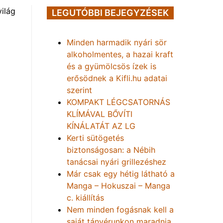
világ
LEGUTÓBBI BEJEGYZÉSEK
Minden harmadik nyári sör
alkoholmentes, a hazai kraft
és a gyümölcsös ízek is
erősödnek a Kifli.hu adatai
szerint
KOMPAKT LÉGCSATORNÁS
KLÍMÁVAL BŐVÍTI
KÍNÁLATÁT AZ LG
Kerti sütögetés
biztonságosan: a Nébih
tanácsai nyári grillezéshez
Már csak egy hétig látható a
Manga – Hokuszai – Manga
c. kiállítás
Nem minden fogásnak kell a
saját tányérunkon maradnia