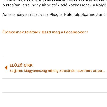
biztosítani arra, hogy látogatók találkozhassanak a kölyö
Az eseményen részt vesz Pliegler Péter alpolgármester úr
Érdekesnek találtad? Oszd meg a Facebookon!
ELŐZŐ CIKK
Szijjártó: Magyarország mindig kölcsönös tiszteletre alapuló kapcsolatot akart Romániával