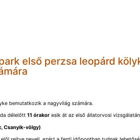
rpark első perzsa leopárd köly
zámára
ölyke bemutatkozik a nagyvilág számára.
da délelőtt
11 órakor
esik át az első állatorvosi vizsgálatán
c, Csanyik-völgy)
lől rejtve neveli, ezért a fenti időpontban tudnak lehetős