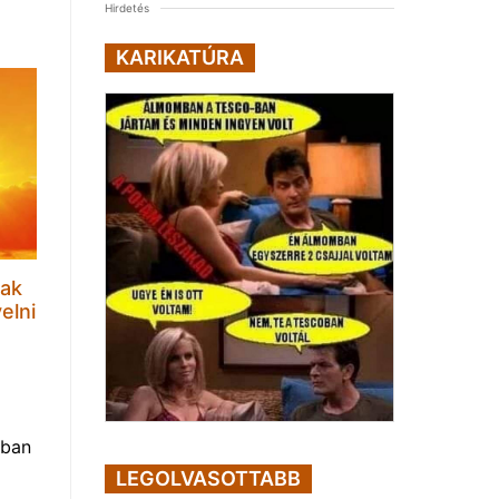
Hirdetés
KARIKATÚRA
sak
elni
nban
LEGOLVASOTTABB