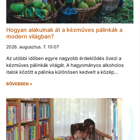
Hogyan alakulnak át a kézműves pálinkák a
modern világban?
2026. augusztus. 7. 10:07
Az utóbbi időben egyre nagyobb érdeklődés övezi a
kézműves pálinkák világát. A hagyományos alkoholos
italok között a pálinka különösen kedvelt a közép…
BŐVEBBEN »