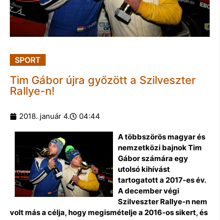
SPORT
Tim Gábor újra győzött a Szilveszter
Rallye-n!
2018. január 4.
04:44
A többszörös magyar és
nemzetközi bajnok Tim
Gábor számára egy
utolsó kihívást
tartogatott a 2017-es év.
A december végi
Szilveszter Rallye-n nem
volt más a célja, hogy megismételje a 2016-os sikert, és