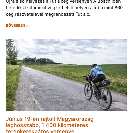
Újra első helyezés a Fut a cég versenyen A Bosch idén
hetedik alkalommal végzett első helyen a több mint 860
cég részvételével megrendezett Fut a c…
BŐVEBBEN »
Június 19-én rajtolt Magyarország
leghosszabb, 1 400 kilométeres
terepkerékpáros versenye