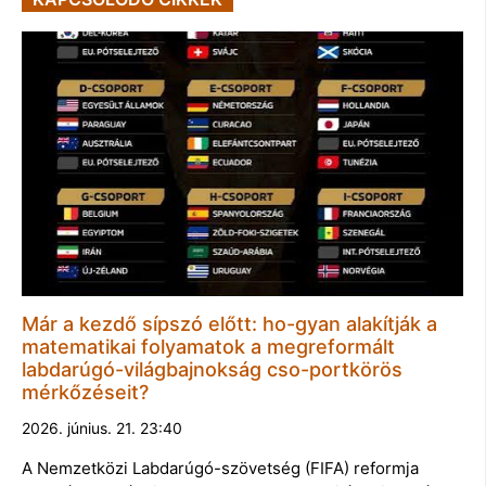
Már a kezdő sípszó előtt: ho-gyan alakítják a
matematikai folyamatok a megreformált
labdarúgó-világbajnokság cso-portkörös
mérkőzéseit?
2026. június. 21. 23:40
A Nemzetközi Labdarúgó-szövetség (FIFA) reformja