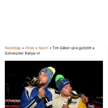
Kezdőlap
»
Hírek
»
Sport
»
Tim Gábor újra győzött a
Szilveszter Rallye-n!