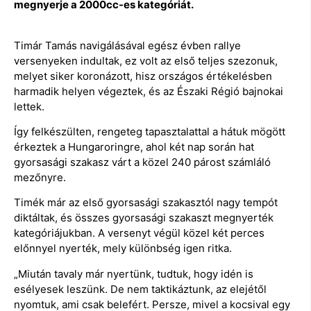
megnyerje a 2000cc-es kategóriát.
Timár Tamás navigálásával egész évben rallye
versenyeken indultak, ez volt az első teljes szezonuk,
melyet siker koronázott, hisz országos értékelésben
harmadik helyen végeztek, és az Északi Régió bajnokai
lettek.
Így felkészülten, rengeteg tapasztalattal a hátuk mögött
érkeztek a Hungaroringre, ahol két nap során hat
gyorsasági szakasz várt a közel 240 párost számláló
mezőnyre.
Timék már az első gyorsasági szakasztól nagy tempót
diktáltak, és összes gyorsasági szakaszt megnyerték
kategóriájukban. A versenyt végül közel két perces
előnnyel nyerték, mely különbség igen ritka.
„Miután tavaly már nyertünk, tudtuk, hogy idén is
esélyesek leszünk. De nem taktikáztunk, az elejétől
nyomtuk, ami csak belefért. Persze, mivel a kocsival egy