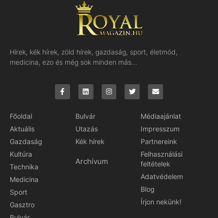
Hírek, kék hírek, zöld hírek, gazdaság, sport, életmód,
medicina, ezo és még sok minden más…
Főoldal
Bulvár
Médiaajánlat
Aktuális
Utazás
Impresszum
Gazdaság
Kék hírek
Partnereink
Kultúra
Felhasználási
Archívum
feltételek
Technika
Adatvédelem
Medicina
Blog
Sport
Írjon nekünk!
Gasztro
Bulvár