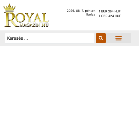
2026. 08. 7. péntek
1 EUR 364 HUF
Ibolya
1 GBP 424 HUF