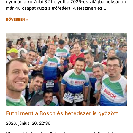
nyomán a korábbi 32 helyett a 2026-os világbajnokságon
már 48 csapat küzd a trófeáért. A felszínen ez…
BŐVEBBEN »
Futni ment a Bosch és hetedszer is győzött
2026. június. 20. 22:36