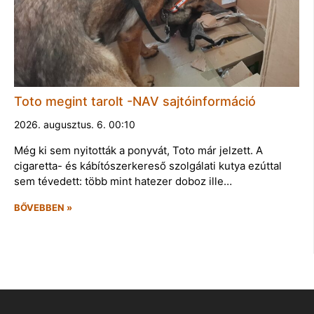
Toto megint tarolt -NAV sajtóinformáció
2026. augusztus. 6. 00:10
Még ki sem nyitották a ponyvát, Toto már jelzett. A
cigaretta- és kábítószerkereső szolgálati kutya ezúttal
sem tévedett: több mint hatezer doboz ille…
BŐVEBBEN »