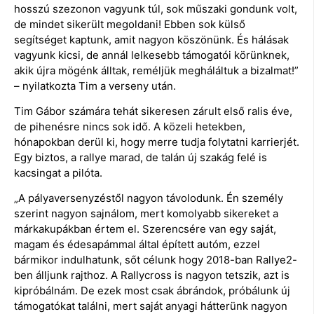
hosszú szezonon vagyunk túl, sok műszaki gondunk volt,
de mindet sikerült megoldani! Ebben sok külső
segítséget kaptunk, amit nagyon köszönünk. És hálásak
vagyunk kicsi, de annál lelkesebb támogatói körünknek,
akik újra mögénk álltak, reméljük megháláltuk a bizalmat!”
– nyilatkozta Tim a verseny után.
Tim Gábor számára tehát sikeresen zárult első ralis éve,
de pihenésre nincs sok idő. A közeli hetekben,
hónapokban derül ki, hogy merre tudja folytatni karrierjét.
Egy biztos, a rallye marad, de talán új szakág felé is
kacsingat a pilóta.
„A pályaversenyzéstől nagyon távolodunk. Én személy
szerint nagyon sajnálom, mert komolyabb sikereket a
márkakupákban értem el. Szerencsére van egy saját,
magam és édesapámmal által épített autóm, ezzel
bármikor indulhatunk, sőt célunk hogy 2018-ban Rallye2-
ben álljunk rajthoz. A Rallycross is nagyon tetszik, azt is
kipróbálnám. De ezek most csak ábrándok, próbálunk új
támogatókat találni, mert saját anyagi hátterünk nagyon