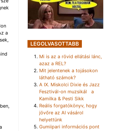
rsze
gnek
don
Az a
sek,
LEGOLVASOTTABB
mind
Mi is az a rövid ellátási lánc,
azaz a REL?
Mit jelentenek a tojásokon
látható számok?
A IX. Miskolci Dixie és Jazz
Fesztivál-on muzsikál a
Kamilka & Pesti Sikk
Reális forgatókönyv, hogy
ében,
jövőre az AI vásárol
helyettünk
Gumiipari információs pont
a