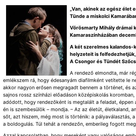
„Van, akinek az egész élet 
Tünde a miskolci Kamarába
Vörösmarty Mihály drámai 
Kamaraszínházában decemb
A két szerelmes kalandos-k
helyzeteit is felfedezhetjük
A Csongor és Tündét Szőcs A
A rendező elmondta, már régó
emlékszem rá, hogy édesanyám diafilmként vetítette le 
akkor nagyon erősen megragadt bennem a történet, és azó
sajnos rossz színházi előadáson középiskolás koromban, f
adódott, hogy rendezőként is megtalált a feladat, éppe
én is szembesülök – mondja. – Az az életút, életkaland,
sőt, azt hiszem, még most is történik: a pályaválasztás,
a boldogulás. Túl tehát a rendezőn, emberileg fogott me
Azzal kapcsolatban, hogy meseként vagy valóságos ember