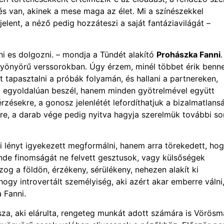
és van, akinek a mese maga az élet. Mi a színészekkel
jelent, a néző pedig hozzáteszi a saját fantáziavilágát –
i es dolgozni. – mondja a Tündét alakító
Prohászka Fanni
.
önyörű verssorokban. Úgy érzem, minél többet érik benn
t tapasztalni a próbák folyamán, és hallani a partnereken,
 egyoldalúan beszél, hanem minden gyötrelmével együtt
rzésekre, a gonosz jelenlétét lefordíthatjuk a bizalmatlans
re, a darab vége pedig nyitva hagyja szerelmük további sor
lényt igyekezett megformálni, hanem arra törekedett, hog
nde finomságát ne felvett gesztusok, vagy külsőségek
og a földön, érzékeny, sérülékeny, nehezen alakít ki
gy introvertált személyiség, aki azért akar emberre válni
 Fanni.
sza, aki elárulta, rengeteg munkát adott számára is Vörösm