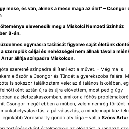
egy mese, és van, akinek a mese maga az élet” – Csongor 
n
költeménye elevenedik meg a Miskolci Nemzeti Színház
er 8-án.
üzdelmes egymásra találását figyelve saját életünk dönté
, a szereplők céljai és nehézségei nem állnak távol a miénk
rtur állítja színpadra Miskolcon.
ta szeretné színpadra állítani ezt a művet. – Még ma is
nekem először a Csongor és Tündét a gyerekszoba falára. M
ta is sokszor találkoztam vele: az általános iskolában, e
elnőttként aztán újra és újra elővettem, most pedig úgy
n abban az életszakaszomban, amikor a főhős problémaköré
 amit Csongor megél ebben a műben, velem nemrég történt 
 a munkahelyválasztás, a párválasztás, a mindennapi küzdel
g leginkább Vörösmarty gondolatvilága – vallja
Szőcs Artur
i történésekként értelmezik-e az előadást, a rendező szer