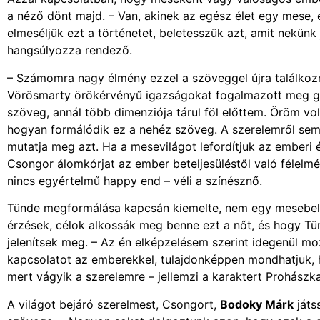
a néző dönt majd. – Van, akinek az egész élet egy mese, 
elmeséljük ezt a történetet, beletesszük azt, amit nekünk 
hangsúlyozza rendező.
– Számomra nagy élmény ezzel a szöveggel újra találkozn
Vörösmarty örökérvényű igazságokat fogalmazott meg gy
szöveg, annál több dimenziója tárul föl előttem. Öröm vol
hogyan formálódik ez a nehéz szöveg. A szerelemről sem
mutatja meg azt. Ha a mesevilágot lefordítjuk az emberi é
Csongor álomkórjat az ember beteljesüléstől való félelmé
nincs egyértelmű happy end – véli a színésznő.
Tünde megformálása kapcsán kiemelte, nem egy mesebeli 
érzések, célok alkossák meg benne ezt a nőt, és hogy Tü
jelenítsek meg. – Az én elképzelésem szerint idegenül moz
kapcsolatot az emberekkel, tulajdonképpen mondhatjuk, ho
mert vágyik a szerelemre – jellemzi a karaktert Prohászka
A világot bejáró szerelmest, Csongort,
Bodoky Márk
játs