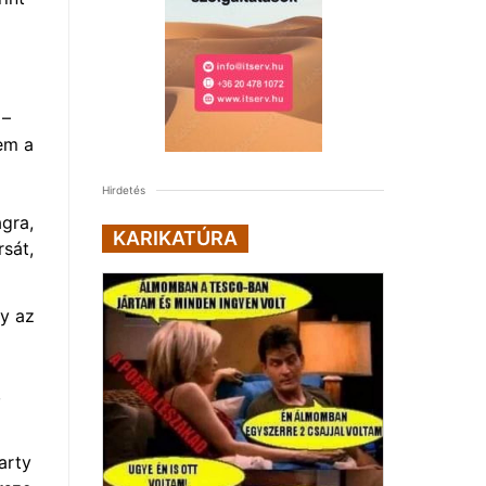
 –
em a
Hirdetés
ágra,
KARIKATÚRA
sát,
y az
,
arty