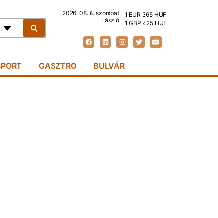
2026. 08. 8. szombat
1 EUR 365 HUF
László
1 GBP 425 HUF
SPORT
GASZTRO
BULVÁR