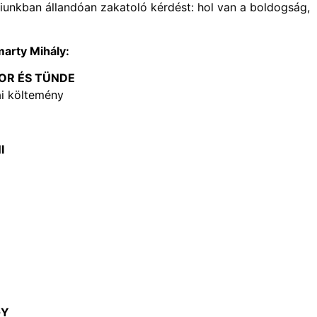
nnyiunkban állandóan zakatoló kérdést: hol van a boldogság,
arty Mihály:
OR ÉS TÜNDE
i költemény
I
Y