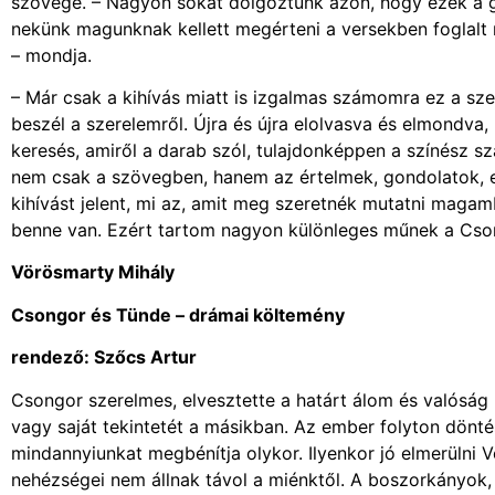
szövege. – Nagyon sokat dolgoztunk azon, hogy ezek a g
nekünk magunknak kellett megérteni a versekben foglalt 
– mondja.
– Már csak a kihívás miatt is izgalmas számomra ez a sz
beszél a szerelemről. Újra és újra elolvasva és elmondv
keresés, amiről a darab szól, tulajdonképpen a színész s
nem csak a szövegben, hanem az értelmek, gondolatok, es
kihívást jelent, mi az, amit meg szeretnék mutatni maga
benne van. Ezért tartom nagyon különleges műnek a Cso
Vörösmarty Mihály
Csongor és Tünde – drámai költemény
rendező: Szőcs Artur
Csongor szerelmes, elvesztette a határt álom és valóság
vagy saját tekintetét a másikban. Az ember folyton döntése
mindannyiunkat megbénítja olykor. Ilyenkor jó elmerülni V
nehézségei nem állnak távol a miénktől. A boszorkányok,