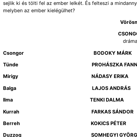
sejlik ki és tölti fel az ember lelkét. És felteszi a minda
melyben az ember kielégülhet?
Vörösm
CSONG
dráma
Csongor BODOKY MÁRK
Tünde PROHÁSZKA FANN
Mirigy NÁDASY ERIKA
Balga LAJOS ANDRÁS
Ilma TENKI DALMA
Kurrah FARKAS SÁNDOR
Berreh KOKICS PÉTER
Duzzog SOMHEGYI GYÖRG