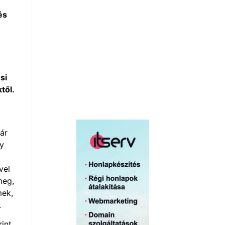
és
si
től.
ár
gy
vel
meg,
mek,
.
int