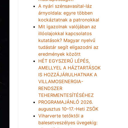
A nyári szénsavasital-láz
árnyoldala: egyre többen
kockáztatnak a patronokkal
Mit igazolnak valójában az
illóolajokkal kapcsolatos
kutatások? Magyar nyelvű
tudástár segít eligazodni az
eredmények között
HÉT EGYSZERŰ LÉPÉS,
AMELLYEL A HÁZTARTÁSOK
IS HOZZÁJÁRULHATNAK A
VILLAMOSENERGIA-
RENDSZER
TEHERMENTESÍTÉSÉHEZ
PROGRAMAJÁNLÓ 2026.
augusztus 10–17.-Heti ZSÖK
Viharverte tetőktől a
balesetveszélyes üvegekig: