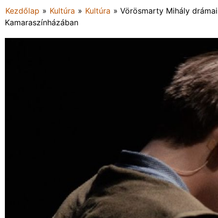
Kezdőlap
»
Kultúra
»
Kultúra
»
Vörösmarty Mihály drámai
Kamaraszínházában