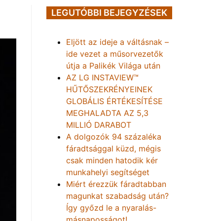
LEGUTÓBBI BEJEGYZÉSEK
Eljött az ideje a váltásnak –
ide vezet a műsorvezetők
útja a Palikék Világa után
AZ LG INSTAVIEW™
HŰTŐSZEKRÉNYEINEK
GLOBÁLIS ÉRTÉKESÍTÉSE
MEGHALADTA AZ 5,3
MILLIÓ DARABOT
A dolgozók 94 százaléka
fáradtsággal küzd, mégis
csak minden hatodik kér
munkahelyi segítséget
Miért érezzük fáradtabban
magunkat szabadság után?
Így győzd le a nyaralás-
másnaposságot!