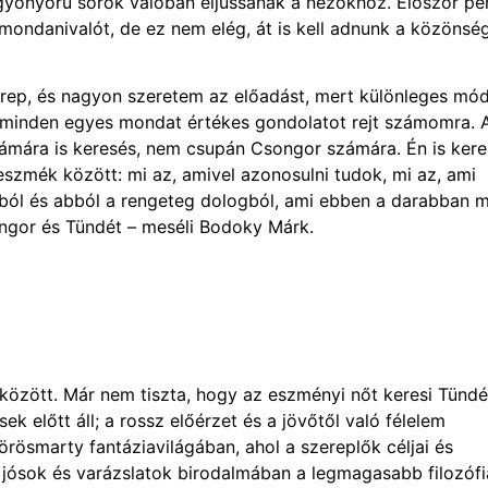
yönyörű sorok valóban eljussanak a nézőkhöz. Először pe
mondanivalót, de ez nem elég, át is kell adnunk a közönsé
erep, és nagyon szeretem az előadást, mert különleges mó
a, minden egyes mondat értékes gondolatot rejt számomra. 
zámára is keresés, nem csupán Csongor számára. Én is kere
zmék között: mi az, amivel azonosulni tudok, mi az, ami
mból és abból a rengeteg dologból, ami ebben a darabban 
ngor és Tündét – meséli Bodoky Márk.
 között. Már nem tiszta, hogy az eszményi nőt keresi Tünd
k előtt áll; a rossz előérzet és a jövőtől való félelem
örösmarty fantáziavilágában, ahol a szereplők céljai és
 jósok és varázslatok birodalmában a legmagasabb filozófi