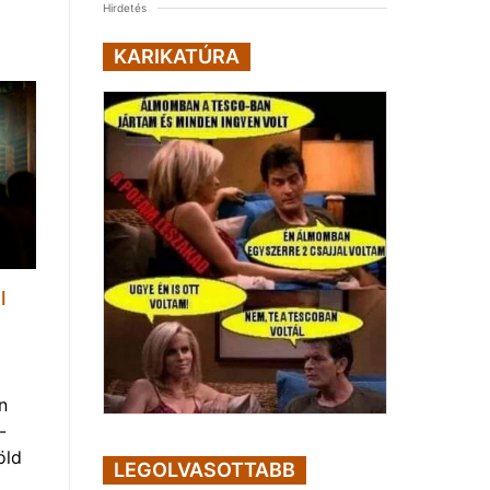
Hirdetés
KARIKATÚRA
l
n
-
öld
LEGOLVASOTTABB