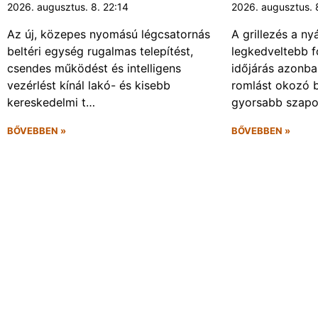
2026. augusztus. 8. 22:14
2026. augusztus. 
Az új, közepes nyomású légcsatornás
A grillezés a ny
beltéri egység rugalmas telepítést,
legkedveltebb f
csendes működést és intelligens
időjárás azonba
vezérlést kínál lakó- és kisebb
romlást okozó 
kereskedelmi t…
gyorsabb szapo
BŐVEBBEN »
BŐVEBBEN »