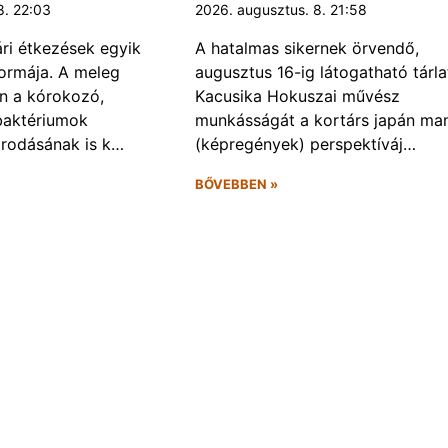
8. 22:03
2026. augusztus. 8. 21:58
ári étkezések egyik
A hatalmas sikernek örvendő,
ormája. A meleg
augusztus 16-ig látogatható tárla
n a kórokozó,
Kacusika Hokuszai művész
baktériumok
munkásságát a kortárs japán ma
rodásának is k…
(képregények) perspektíváj…
BŐVEBBEN »