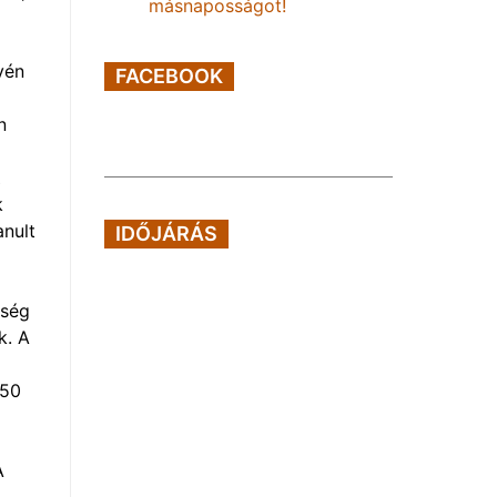
másnaposságot!
vén
FACEBOOK
n
Z
k
anult
IDŐJÁRÁS
tség
k. A
350
A