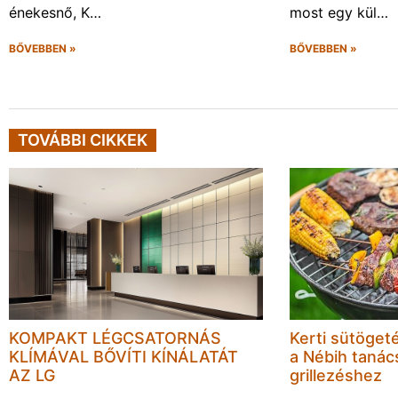
énekesnő, K…
most egy kül…
BŐVEBBEN »
BŐVEBBEN »
TOVÁBBI CIKKEK
KOMPAKT LÉGCSATORNÁS
Kerti sütöget
KLÍMÁVAL BŐVÍTI KÍNÁLATÁT
a Nébih tanács
AZ LG
grillezéshez