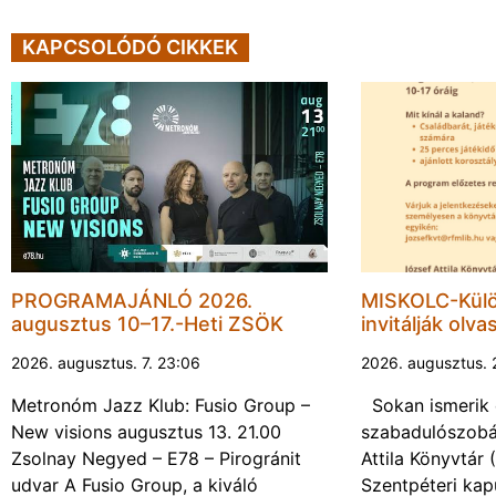
KAPCSOLÓDÓ CIKKEK
PROGRAMAJÁNLÓ 2026.
MISKOLC-Külö
augusztus 10–17.-Heti ZSÖK
invitálják olva
2026. augusztus. 7. 23:06
2026. augusztus. 
Metronóm Jazz Klub: Fusio Group –
Sokan ismerik 
New visions augusztus 13. 21.00
szabadulószobá
Zsolnay Negyed – E78 – Pirogránit
Attila Könyvtár
udvar A Fusio Group, a kiváló
Szentpéteri kap