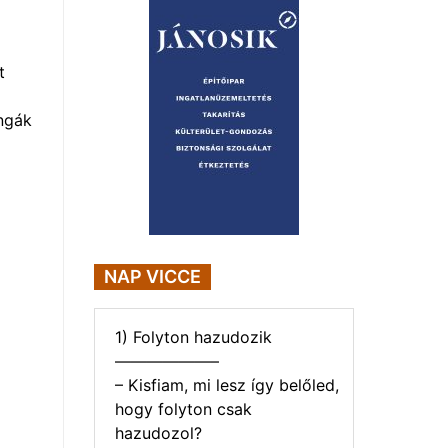
t
ngák
NAP VICCE
1) Folyton hazudozik
——————–
– Kisfiam, mi lesz így belőled,
hogy folyton csak
hazudozol?