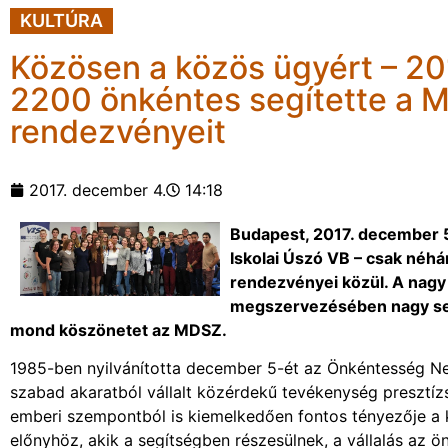
KULTÚRA
Közösen a közös ügyért – 20
2200 önkéntes segítette a 
rendezvényeit
2017. december 4.
14:18
Budapest, 2017. december 5
Iskolai Úszó VB – csak néh
rendezvényei közül. A nag
megszervezésében nagy seg
mond köszönetet az MDSZ.
1985-ben nyilvánította december 5-ét az Önkéntesség Ne
szabad akaratból vállalt közérdekű tevékenység presztí
emberi szempontból is kiemelkedően fontos tényezője a
előnyhöz, akik a segítségben részesülnek, a vállalás az ö