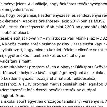
 élményt jelent. Aki vállalja, hogy önkéntes tevékenységben
lok megvalósítására.
ap, hogy programjai, kezdeményezései és rendezvényei ré
atalok életében. Azok az önkéntesek, akik 2017-ben az MDSZ
ítói lettek. Országszerte több mint 2200-an gondolták idé
sebbé tételéért.
tesek életútját követni.” – nyilatkozta Pári Mónika, az MDS
 „A közös munka során számos pozitív visszajelzést kapun
yilatkozott, hogy minden kezdeti félelme ellenére sokat t
ni, együttműködni emberekkel, és ezáltal olyan
alósítani álmait”.
ás az Iskolában) program révén a Magyar Diáksport Szöve
 fókuszba helyezve kíván segítséget nyújtani az iskolákna
zó kezdeményezés hozzájárul a fiatalok fejlődéséhez,
ozásához. A TE IS program megvalósulását idén legalább 
ezdeményezést idén ősszel beválasztották az európai
 legjobb 9-be.
az iskolai sport egyetlen országos tanulmányi versenye is. 