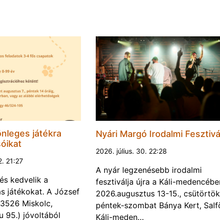
nleges játékra
Nyári Margó Irodalmi Fesztivá
sóikat
2026. július. 30. 22:28
2. 21:27
A nyár legzenésebb irodalmi
és kedvelik a
fesztiválja újra a Káli-medencébe
s játékokat. A József
2026.augusztus 13-15., csütörtök
 (3526 Miskolc,
péntek-szombat Bánya Kert, Salf
u 95.) jóvoltából
Káli-meden…