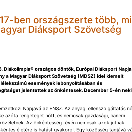
17-ben országszerte több, mi
Magyar Diáksport Szövetség
. Diákolimpia® országos döntők, Európai Diáksport Napja,
ány a Magyar Diáksport Szövetség (MDSZ) idei kiemelt
y lélekszámú események lebonyolításában és
ítséget jelentettek az önkéntesek. December 5-én neki
mzetközi Napjává az ENSZ. Az anyagi ellenszolgáltatás nél
zse azóta rengeteget nőtt, és nemcsak gazdasági, hanem
 közéletnek. Az önkéntesség révén nemcsak azok jutnak
nkéntes életére is hatást gyakorol. Egy közösség tagjává vá