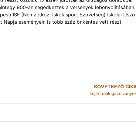
 részt, közülük 15 ezren jutottak az országos döntőkbe.
mintegy 900-an segédkeztek a versenyek lebonyolításában.
pesti ISF (Nemzetközi Iskolasport Szövetség) Iskolai Úszó
 Napja eseményein is több száz önkéntes vett részt.
KÖVETKEZŐ CIK
Lejárt diákigazolványo