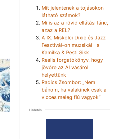
Mit jelentenek a tojásokon
látható számok?
Mi is az a rövid ellátási lánc,
azaz a REL?
A IX. Miskolci Dixie és Jazz
Fesztivál-on muzsikál a
Kamilka & Pesti Sikk
Reális forgatókönyv, hogy
jövőre az AI vásárol
helyettünk
Radics Zsombor: „Nem
bánom, ha valakinek csak a
vicces meleg fiú vagyok”
Hirdetés