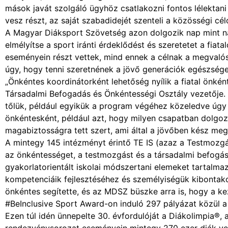
mások javát szolgáló ügyhöz csatlakozni fontos lélektani
vesz részt, az saját szabadidejét szenteli a közösségi cé
A Magyar Diáksport Szövetség azon dolgozik nap mint n
elmélyítse a sport iránti érdeklődést és szeretetet a fi
eseményein részt vettek, mind ennek a célnak a megvalós
úgy, hogy tenni szeretnének a jövő generációk egészsége
„Önkéntes koordinátorként lehetőség nyílik a fiatal önkén
Társadalmi Befogadás és Önkéntességi Osztály vezetője.
tőlük, például egyikük a program végéhez közeledve úgy n
önkéntesként, például azt, hogy milyen csapatban dolgoz
magabiztosságra tett szert, ami által a jövőben kész megv
A mintegy 145 intézményt érintő TE IS (azaz a Testmozg
az önkéntességet, a testmozgást és a társadalmi befogást
gyakorlatorientált iskolai módszertani elemeket tartalma
kompetenciáik fejlesztéséhez és személyiségük kibontak
önkéntes segítette, és az MDSZ büszke arra is, hogy a k
#BeInclusive Sport Award-on induló 297 pályázat közül a
Ezen túl idén ünnepelte 30. évfordulóját a Diákolimpia®, 