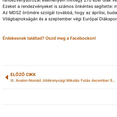
rendezvénysorozat eseményein mintegy 270 ezer diák vett
Ezeket a rendezvényeket is számos önkéntes segítette: 
Az MDSZ örömére szolgál továbbá, hogy az áprilisi, buda
Világbajnokságán és a szeptember végi Európai Diáksport
Érdekesnek találtad? Oszd meg a Facebookon!
ELŐZŐ CIKK
III. Avalon-Nomád Jótékonysági Mikulás Futás december 9-én!