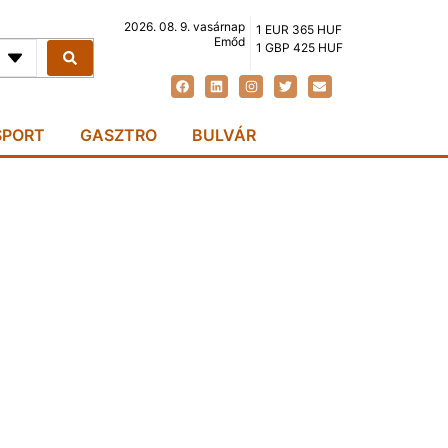
2026. 08. 9. vasárnap
1 EUR 365 HUF
Emőd
1 GBP 425 HUF
SPORT
GASZTRO
BULVÁR