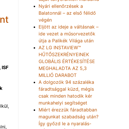
Nyári ellenőrzések a
Balatonnál – az első félidő
nt
végén
Eljött az ideje a váltásnak –
ide vezet a műsorvezetők
útja a Palikék Világa után
AZ LG INSTAVIEW™
HŰTŐSZEKRÉNYEINEK
GLOBÁLIS ÉRTÉKESÍTÉSE
 ISF
MEGHALADTA AZ 5,3
MILLIÓ DARABOT
A dolgozók 94 százaléka
k
fáradtsággal küzd, mégis
csak minden hatodik kér
munkahelyi segítséget
kül,
Miért érezzük fáradtabban
magunkat szabadság után?
Így győzd le a nyaralás-
lni,