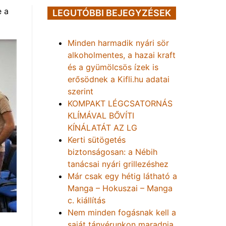
e a
LEGUTÓBBI BEJEGYZÉSEK
Minden harmadik nyári sör
alkoholmentes, a hazai kraft
és a gyümölcsös ízek is
erősödnek a Kifli.hu adatai
szerint
KOMPAKT LÉGCSATORNÁS
KLÍMÁVAL BŐVÍTI
KÍNÁLATÁT AZ LG
Kerti sütögetés
biztonságosan: a Nébih
tanácsai nyári grillezéshez
Már csak egy hétig látható a
Manga – Hokuszai – Manga
c. kiállítás
Nem minden fogásnak kell a
saját tányérunkon maradnia