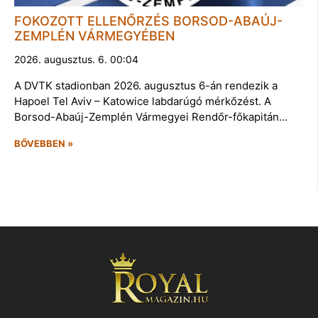
FOKOZOTT ELLENŐRZÉS BORSOD-ABAÚJ-
ZEMPLÉN VÁRMEGYÉBEN
2026. augusztus. 6. 00:04
A DVTK stadionban 2026. augusztus 6-án rendezik a
Hapoel Tel Aviv – Katowice labdarúgó mérkőzést. A
Borsod-Abaúj-Zemplén Vármegyei Rendőr-főkapitán…
BŐVEBBEN »