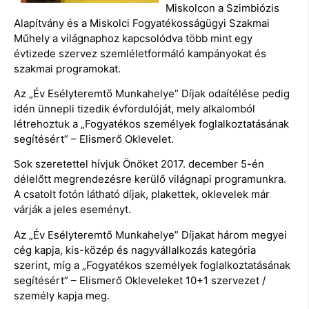
Miskolcon a Szimbiózis
Alapítvány és a Miskolci Fogyatékosságügyi Szakmai
Műhely a világnaphoz kapcsolódva több mint egy
évtizede szervez szemléletformáló kampányokat és
szakmai programokat.
Az „Év Esélyteremtő Munkahelye” Díjak odaítélése pedig
idén ünnepli tizedik évfordulóját, mely alkalomból
létrehoztuk a „Fogyatékos személyek foglalkoztatásának
segítésért” – Elismerő Oklevelet.
Sok szeretettel hívjuk Önöket 2017. december 5-én
délelőtt megrendezésre kerülő világnapi programunkra.
A csatolt fotón látható díjak, plakettek, oklevelek már
várják a jeles eseményt.
Az „Év Esélyteremtő Munkahelye” Díjakat három megyei
cég kapja, kis-közép és nagyvállalkozás kategória
szerint, míg a „Fogyatékos személyek foglalkoztatásának
segítésért” – Elismerő Okleveleket 10+1 szervezet /
személy kapja meg.