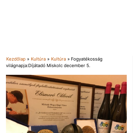
Kezdőlap
»
Kultúra
»
Kultúra
»
Fogyatékosság
világnapja:Díjátadó Miskolc december 5.