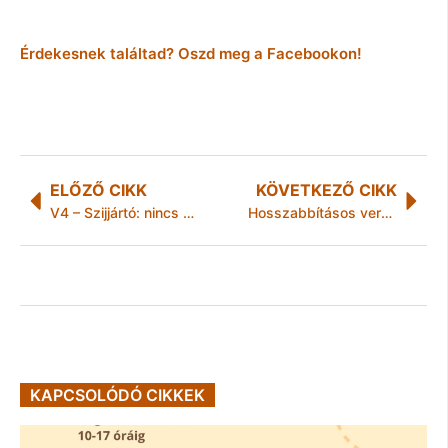
Érdekesnek találtad? Oszd meg a Facebookon!
ELŐZŐ CIKK
KÖVETKEZŐ CIKK
V4 – Szijjártó: nincs erős EU erős Közép- és Délkelet-Európa nélkül
Hosszabbításos vereség Győrben!
KAPCSOLÓDÓ CIKKEK