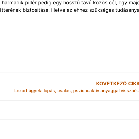
 harmadik pillér pedig egy hosszú távú közös cél, egy maj
átterének biztosítása, illetve az ehhez szükséges tudásany
KÖVETKEZŐ CIK
Lezárt ügyek: lopás, csalás, pszichoaktív anyag