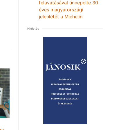
felavatásával ünnepelte 30
éves magyarországi
jelenlétét a Michelin
Hirdetés