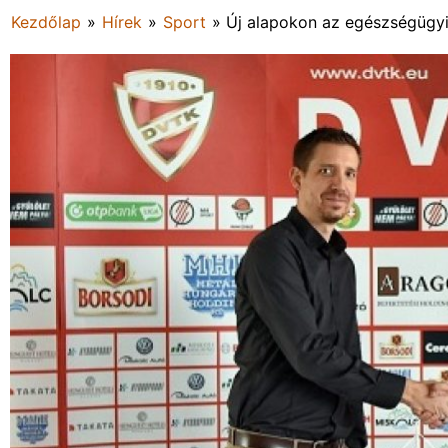
Kezdőlap
»
Hírek
»
Sport
»
Új alapokon az egészségügyi