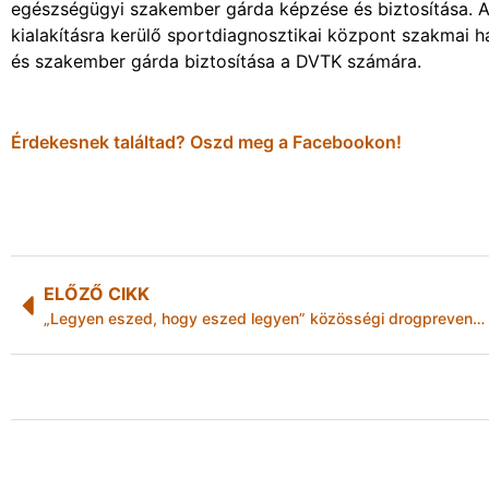
egészségügyi szakember gárda képzése és biztosítása. A
kialakításra kerülő sportdiagnosztikai központ szakmai h
és szakember gárda biztosítása a DVTK számára.
Érdekesnek találtad? Oszd meg a Facebookon!
ELŐZŐ CIKK
„Legyen eszed, hogy eszed legyen” közösségi drogprevenciós bűnmegelőzési program következő állomása