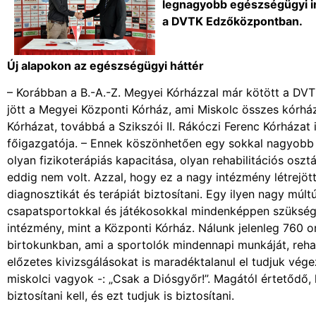
legnagyobb egészségügyi in
a DVTK Edzőközpontban.
Új alapokon az egészségügyi háttér
– Korábban a B.-A.-Z. Megyei Kórházzal már kötött a DVTK
jött a Megyei Központi Kórház, ami Miskolc összes kórhá
Kórházat, továbbá a Szikszói II. Rákóczi Ferenc Kórházat 
főigazgatója. – Ennek köszönhetően egy sokkal nagyobb
olyan fizikoterápiás kapacitása, olyan rehabilitációs osz
eddig nem volt. Azzal, hogy ez a nagy intézmény létrejött
diagnosztikát és terápiát biztosítani. Egy ilyen nagy múlt
csapatsportokkal és játékosokkal mindenképpen szükséges
intézmény, mint a Központi Kórház. Nálunk jelenleg 760 
birtokunkban, ami a sportolók mindennapi munkáját, rehabil
előzetes kivizsgálásokat is maradéktalanul el tudjuk vég
miskolci vagyok -: „Csak a Diósgyőr!”. Magától értetődő,
biztosítani kell, és ezt tudjuk is biztosítani.