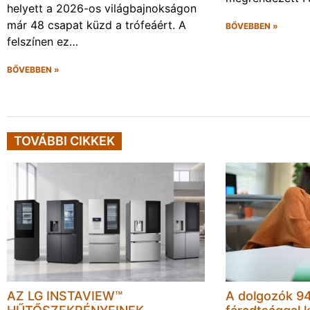
helyett a 2026-os világbajnokságon
már 48 csapat küzd a trófeáért. A
BŐVEBBEN »
felszínen ez…
BŐVEBBEN »
TOVÁBBI CIKKEK
AZ LG INSTAVIEW™
A dolgozók 94