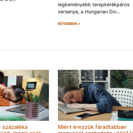
legkeményebb terepkerékpáros
versenye, a Hungarian Div…
BŐVEBBEN »
 százaléka
Miért érezzük fáradtabban