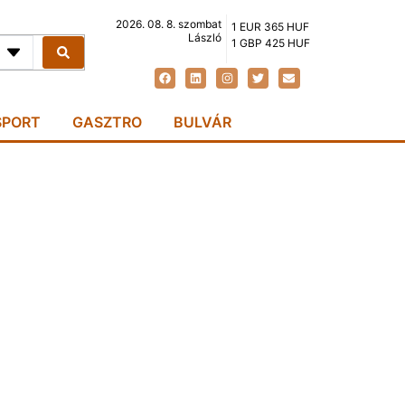
2026. 08. 8. szombat
1 EUR 365 HUF
László
1 GBP 425 HUF
SPORT
GASZTRO
BULVÁR