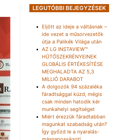
LEGUTÓBBI BEJEGYZÉSEK
Eljött az ideje a váltásnak –
ide vezet a műsorvezetők
útja a Palikék Világa után
AZ LG INSTAVIEW™
HŰTŐSZEKRÉNYEINEK
GLOBÁLIS ÉRTÉKESÍTÉSE
MEGHALADTA AZ 5,3
MILLIÓ DARABOT
A dolgozók 94 százaléka
fáradtsággal küzd, mégis
csak minden hatodik kér
munkahelyi segítséget
Miért érezzük fáradtabban
magunkat szabadság után?
Így győzd le a nyaralás-
másnaposságot!