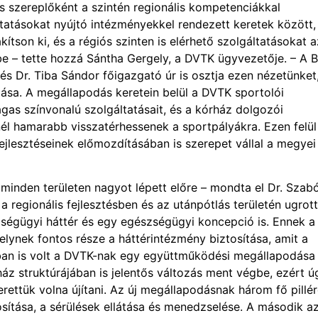
s szereplőként a szintén regionális kompetenciákkal
tatásokat nyújtó intézményekkel rendezett keretek között,
tson ki, és a régiós szinten is elérhető szolgáltatásokat a
e – tette hozzá Sántha Gergely, a DVTK ügyvezetője. – A B
s Dr. Tiba Sándor főigazgató úr is osztja ezen nézetünket,
zása. A megállapodás keretein belül a DVTK sportolói
gas színvonalú szolgáltatásait, és a kórház dolgozói
él hamarabb visszatérhessenek a sportpályákra. Ezen felül
ejlesztéseinek előmozdításában is szerepet vállal a megyei
inden területen nagyot lépett előre – mondta el Dr. Szab
a regionális fejlesztésben és az utánpótlás területén ugrot
zségügyi háttér és egy egészségügyi koncepció is. Ennek a
lynek fontos része a háttérintézmény biztosítása, amit a
bban is volt a DVTK-nak egy együttműködési megállapodása
rház struktúrájában is jelentős változás ment végbe, ezért ú
ettük volna újítani. Az új megállapodásnak három fő pillé
sítása, a sérülések ellátása és menedzselése. A második a