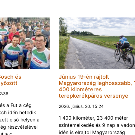
Bosch és
Június 19-én rajtolt
győzött
Magyarország leghosszabb, 
400 kilométeres
22:36
terepkerékpáros versenye
és a Fut a cég
2026. június. 20. 15:24
ch idén hetedik
1 400 kilométer, 23 400 méter
ett első helyen a
szintemelkedés és 9 nap a vadon
ég részvételével
idén is elrajtol Magyarország
ut a c…