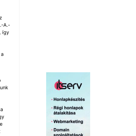
z
.-A.-
 így
 a
ó
tunk
 a
gy
re
z