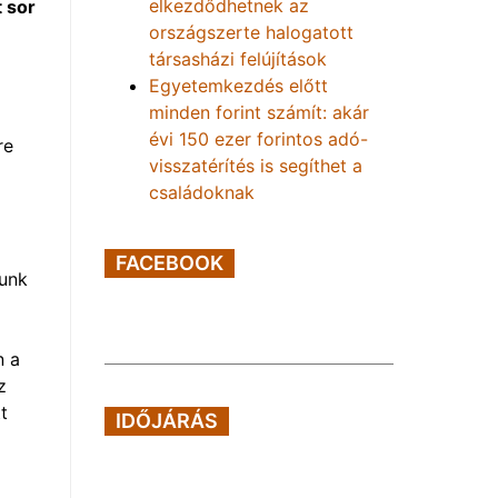
elkezdődhetnek az
 sor
országszerte halogatott
társasházi felújítások
Egyetemkezdés előtt
minden forint számít: akár
évi 150 ezer forintos adó-
re
visszatérítés is segíthet a
családoknak
FACEBOOK
dunk
n a
z
t
IDŐJÁRÁS