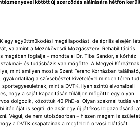
tézményével kötött új szerződés aláírására hétfőn került
 egy együttműködési megállapodást, de április elsején lét
zát, valamint a Mezőkövesdi Mozgásszervi Rehabilitációs
is magában foglalja – mondta el Dr. Tiba Sándor, a kórház
 szakmai- és tudásbázis van mögötte. A Megyei Kórháznak
tálya, mint amilyen most a Szent Ferenc Kórházban található,
, gyakorlatilag a szívsebészet kivételével minden téren tu
ú sportegyesületnek, mint a DVTK, ilyen szintű élvonalbeli
, hogy a saját kapacitásán túlálljon mögötte egy olyan
orvos dolgozik, közöttük 40 PhD-s. Olyan szakmai tudás va
itációját is segíti, de akár egy új játékos leigazolásánál a
ezni. Végül, de nem utolsósorban – hiszen magam is születet
 hogy a DVTK csapatainak a megfelelő orvosi ellátását