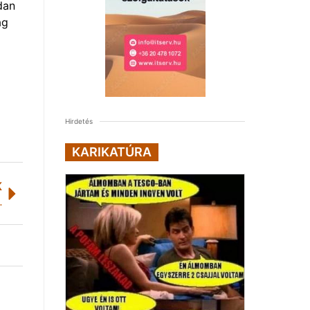
dan
ag
Hirdetés
KARIKATÚRA
K
gal visszaélés