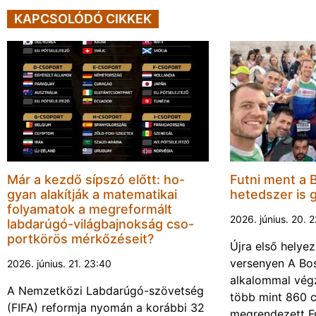
KAPCSOLÓDÓ CIKKEK
Már a kezdő sípszó előtt: ho-
Futni ment a 
gyan alakítják a matematikai
hetedszer is 
folyamatok a megreformált
2026. június. 20. 
labdarúgó-világbajnokság cso-
portkörös mérkőzéseit?
Újra első helyez
versenyen A Bos
2026. június. 21. 23:40
alkalommal végz
A Nemzetközi Labdarúgó-szövetség
több mint 860 c
(FIFA) reformja nyomán a korábbi 32
megrendezett F