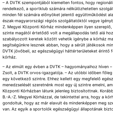
– A DVTK szempontjából kiemelten fontos, hogy regionáli
rendelkező, a sportklub számára nélkülözhetetlen szolgál
minden fél számára előnyöket jelentő együttműködést alakí
észak-magyarországi régiós szolgáltatóktól vegye igényb
Z. Megyei Központi Kórház mindenképpen ilyen szereplő, é
szinte magától értetődő volt a megállapodás tető alá ho
szabályozott keretek között vehetik igénybe a kórház ma
segítségünkre lesznek abban, hogy a sérült játékosok min
DVTK jövőbeli, az egészségügyi háttérterületeket érintő f
kórház.
– Az elmúlt egy évben a DVTK – hagyományaihoz híven – m
Zsolt, a DVTK orvos-igazgatója. – Az utóbbi időben főleg 
egy következő szintre. Ehhez kellett egy megfelelő egés
menedzselését szeretnénk most egy új szintre emelni, ame
Központi Kórházban látunk jelenleg biztosítottnak. Korá
B.-A.-Z. Megyei Kórházzal, de tekintettel arra, hogy a kó
gondoltuk, hogy az már elavult és mindenképpen meg szer
van. Az egyik a sportolók egészségügyi állapotának bizto