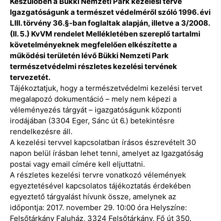
Készülőben a Bükki Nemzeti Park kezelési terve
Igazgatóságunk a természet védelméről szóló 1996. évi
LIII. törvény 36.§-ban foglaltak alapján, illetve a 3/2008.
(II. 5.) KvVM rendelet Mellékletében szereplő tartalmi
követelményeknek megfelelően elkészítette a
működési területén lévő Bükki Nemzeti Park
természetvédelmi részletes kezelési tervének
tervezetét.
Tájékoztatjuk, hogy a természetvédelmi kezelési tervet
megalapozó dokumentáció – mely nem képezi a
véleményezés tárgyát – igazgatóságunk központi
irodájában (3304 Eger, Sánc út 6.) betekintésre
rendelkezésre áll.
A kezelési tervvel kapcsolatban írásos észrevételt 30
napon belül írásban lehet tenni, amelyet az Igazgatóság
postai vagy email címére kell eljuttatni.
A részletes kezelési tervre vonatkozó vélemények
egyeztetésével kapcsolatos tájékoztatás érdekében
egyeztető tárgyalást hívunk össze, amelynek az
időpontja: 2017. november 29. 10:00 óra Helyszíne:
Felsőtárkány Faluház, 3324 Felsőtárkány, Fő út 350.