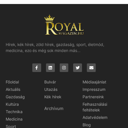
Hírek, kék hírek, zöld hírek, gazdaság, sport, életmód,
medicina, ezo és még sok minden más…
Főoldal
Bulvár
Médiaajánlat
Aktuális
Utazás
Impresszum
Gazdaság
Kék hírek
Partnereink
Kultúra
Felhasználási
Archívum
feltételek
Technika
Adatvédelem
Medicina
Blog
Sport