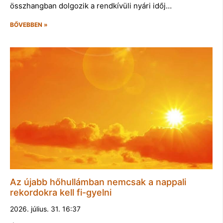
összhangban dolgozik a rendkívüli nyári időj…
BŐVEBBEN »
Az újabb hőhullámban nemcsak a nappali
rekordokra kell fi-gyelni
2026. július. 31. 16:37