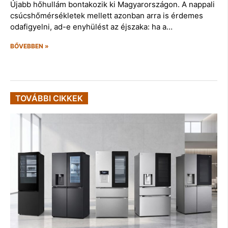
Újabb hőhullám bontakozik ki Magyarországon. A nappali
csúcshőmérsékletek mellett azonban arra is érdemes
odafigyelni, ad-e enyhülést az éjszaka: ha a…
BŐVEBBEN »
TOVÁBBI CIKKEK