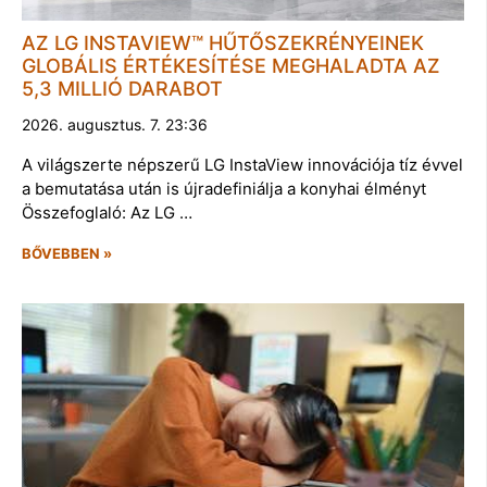
AZ LG INSTAVIEW™ HŰTŐSZEKRÉNYEINEK
GLOBÁLIS ÉRTÉKESÍTÉSE MEGHALADTA AZ
5,3 MILLIÓ DARABOT
2026. augusztus. 7. 23:36
A világszerte népszerű LG InstaView innovációja tíz évvel
a bemutatása után is újradefiniálja a konyhai élményt
Összefoglaló: Az LG …
BŐVEBBEN »