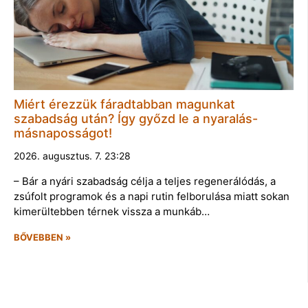
Miért érezzük fáradtabban magunkat
szabadság után? Így győzd le a nyaralás-
másnaposságot!
2026. augusztus. 7. 23:28
– Bár a nyári szabadság célja a teljes regenerálódás, a
zsúfolt programok és a napi rutin felborulása miatt sokan
kimerültebben térnek vissza a munkáb…
BŐVEBBEN »