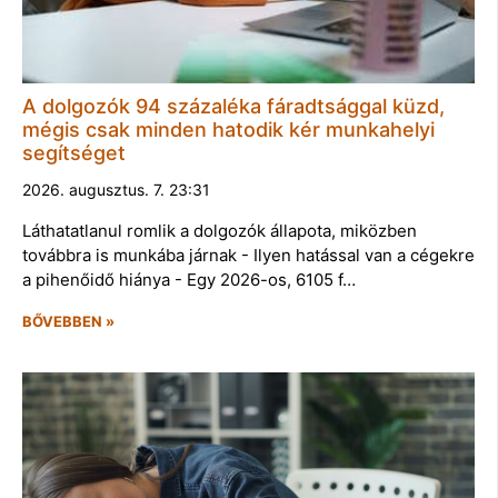
A dolgozók 94 százaléka fáradtsággal küzd,
mégis csak minden hatodik kér munkahelyi
segítséget
2026. augusztus. 7. 23:31
Láthatatlanul romlik a dolgozók állapota, miközben
továbbra is munkába járnak - Ilyen hatással van a cégekre
a pihenőidő hiánya - Egy 2026-os, 6105 f…
BŐVEBBEN »