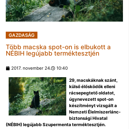
GAZDASÁG
Több macska spot-on is elbukott a
NÉBIH legújabb terméktesztjén
2017. november 24.
10:40
29, macskáknak szánt,
külső élősködők elleni
rácsepegtető oldatot,
úgynevezett spot-on
készítményt vizsgált a
Nemzeti Élelmiszerlánc-
biztonsági Hivatal
(NÉBIH) legújabb Szupermenta terméktesztjén.