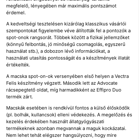
megfelelő, lényegében már maximális pontszámot
érdemel.
A kedveltségi tesztelésen kizárólag klasszikus vásárlói
szempontokat figyelembe véve állították fel a pontozók a
spot-onok rangsorát. Többek között a fizikai jellemzőket
(könnyű felbontás, jó minőségű csomagolás, egyszerű
használat stb.), a dobozon lévő információkat, a
használati utasítás pontosságát és a készítmények illatát
értékelték.
A macska spot-on-ok versenyében első helyen a Vectra
Felis készítmény végzett. Második lett az Advocate
rácsepegtető oldat, míg harmadikként az Effipro Duo
termék zárt.
Macskák esetében is rendkívül fontos a külső élősködők
(pl. bolhák, kullancsok) elleni védekezés. A megelőzés és
kezelés érdekében használt állatgyógyászati
termékeknek azonban megvannak a maguk kockázatai.
Nem lehet tehát elégszer hangsúlyozni, hogy mire