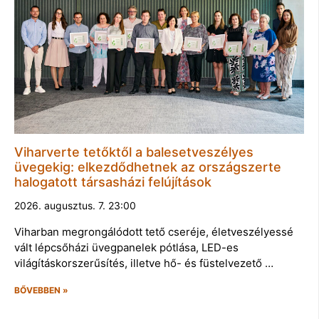
Viharverte tetőktől a balesetveszélyes
üvegekig: elkezdődhetnek az országszerte
halogatott társasházi felújítások
2026. augusztus. 7. 23:00
Viharban megrongálódott tető cseréje, életveszélyessé
vált lépcsőházi üvegpanelek pótlása, LED-es
világításkorszerűsítés, illetve hő- és füstelvezető …
BŐVEBBEN »