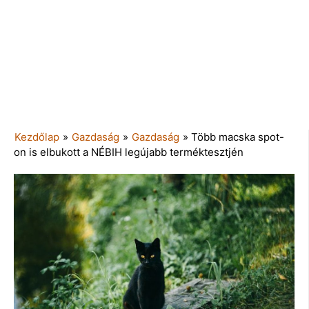
Kezdőlap
»
Gazdaság
»
Gazdaság
»
Több macska spot-
on is elbukott a NÉBIH legújabb terméktesztjén