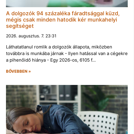
A dolgozók 94 százaléka fáradtsággal küzd,
mégis csak minden hatodik kér munkahelyi
segítséget
2026. augusztus. 7. 23:31
Láthatatlanul romlik a dolgozók állapota, miközben
továbbra is munkába járnak - Ilyen hatással van a cégekre
a pihenőidő hiánya - Egy 2026-os, 6105 f…
BŐVEBBEN »