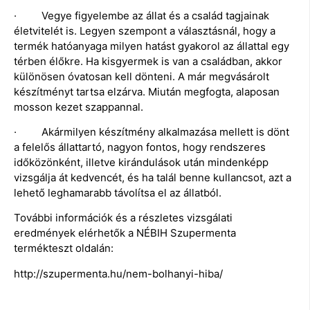
· Vegye figyelembe az állat és a család tagjainak
életvitelét is. Legyen szempont a választásnál, hogy a
termék hatóanyaga milyen hatást gyakorol az állattal egy
térben élőkre. Ha kisgyermek is van a családban, akkor
különösen óvatosan kell dönteni. A már megvásárolt
készítményt tartsa elzárva. Miután megfogta, alaposan
mosson kezet szappannal.
· Akármilyen készítmény alkalmazása mellett is dönt
a felelős állattartó, nagyon fontos, hogy rendszeres
időközönként, illetve kirándulások után mindenképp
vizsgálja át kedvencét, és ha talál benne kullancsot, azt a
lehető leghamarabb távolítsa el az állatból.
További információk és a részletes vizsgálati
eredmények elérhetők a NÉBIH Szupermenta
termékteszt oldalán:
http://szupermenta.hu/nem-bolhanyi-hiba/