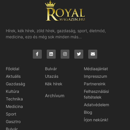
Hírek, kék hírek, zöld hírek, gazdaság, sport, életmód,
medicina, ezo és még sok minden más…
Főoldal
Bulvár
Médiaajánlat
Aktuális
Utazás
Impresszum
Gazdaság
Kék hírek
Partnereink
Kultúra
Felhasználási
Archívum
feltételek
Technika
Adatvédelem
Medicina
Blog
Sport
Írjon nekünk!
Gasztro
Bulvár