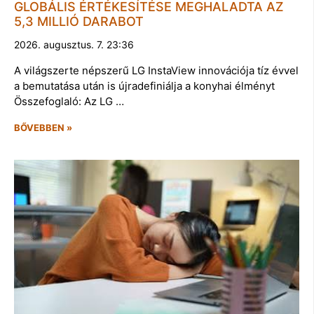
GLOBÁLIS ÉRTÉKESÍTÉSE MEGHALADTA AZ
5,3 MILLIÓ DARABOT
2026. augusztus. 7. 23:36
A világszerte népszerű LG InstaView innovációja tíz évvel
a bemutatása után is újradefiniálja a konyhai élményt
Összefoglaló: Az LG …
BŐVEBBEN »