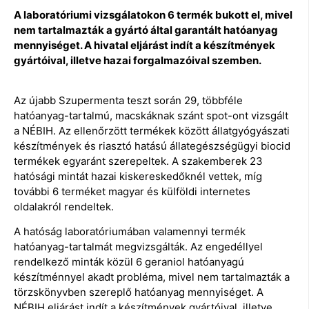
A laboratóriumi vizsgálatokon 6 termék bukott el, mivel
nem tartalmazták a gyártó által garantált hatóanyag
mennyiséget. A hivatal eljárást indít a készítmények
gyártóival, illetve hazai forgalmazóival szemben.
Az újabb Szupermenta teszt során 29, többféle
hatóanyag-tartalmú, macskáknak szánt spot-ont vizsgált
a NÉBIH. Az ellenőrzött termékek között állatgyógyászati
készítmények és riasztó hatású állategészségügyi biocid
termékek egyaránt szerepeltek. A szakemberek 23
hatósági mintát hazai kiskereskedőknél vettek, míg
további 6 terméket magyar és külföldi internetes
oldalakról rendeltek.
A hatóság laboratóriumában valamennyi termék
hatóanyag-tartalmát megvizsgálták. Az engedéllyel
rendelkező minták közül 6 geraniol hatóanyagú
készítménnyel akadt probléma, mivel nem tartalmazták a
törzskönyvben szereplő hatóanyag mennyiséget. A
NÉBIH eljárást indít a készítmények gyártóival, illetve