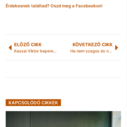
Érdekesnek találtad? Oszd meg a Facebookon!
ELŐZŐ CIKK
KÖVETKEZŐ CIKK
Kassai Viktor beperelte Lipták Zoltánt, a DVTK az MLSZ-hez fordul
Ha nem szagos és nem nyávog, jöhet
KAPCSOLÓDÓ CIKKEK