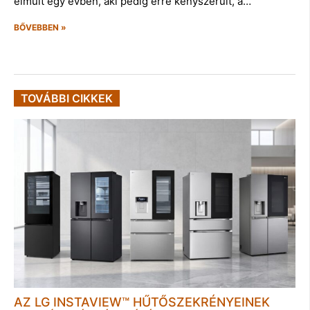
elmúlt egy évben, aki pedig erre kényszerült, a…
BŐVEBBEN »
TOVÁBBI CIKKEK
AZ LG INSTAVIEW™ HŰTŐSZEKRÉNYEINEK