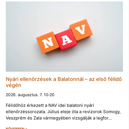
Nyári ellenőrzések a Balatonnál – az első félidő
végén
2026. augusztus. 7. 10:20
Félidőhöz érkezett a NAV idei balatoni nyári
ellenőrzéssorozata. Július eleje óta a revizorok Somogy,
Veszprém és Zala vármegyében vizsgálják a legfor…
BŐVEBBEN »