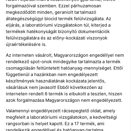
forgalmazóival szemben. Ezzel párhuzamosan
megkezdődött minden, geraniolt tartalmazó
állategészségügyi biocid termék felülvizsgálata. Az
eljárás, a laboratóriumi vizsgálatokon túl, kiterjed a
termékek hatékonyságát bizonyító dokumentációk
felülvizsgálatára és az előny-kockázati viszonyok
újraértékelésére is.
Az interneten vásárolt, Magyarországon engedéllyel nem
rendelkező spot-onok mindegyike tartalmazta a termék
csomagolásán feltüntetett hatóanyag-mennyiséget. Ettől
függetlenül a hazánkban nem engedélyezett
készítmények használatának kockázata jelentős,
vásárlásuk nem javasolt! Ebből következően az
interneten rendelt 6 termék is elbukott a teszten, hiszen
azok forgalmazása Magyarországon nem engedélyezett.
Valamennyi engedélyezett rácsepegtető oldat, amely
megfelelt a laboratóriumi vizsgálatokon, a kedveltségi
rangsorban is helyet kapott. Ez a 17 termék, ami
rendelkezik engedéllyel és hatóanyag-tartalma