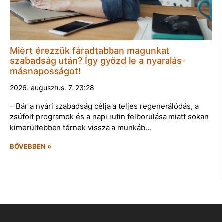
Miért érezzük fáradtabban magunkat
szabadság után? Így győzd le a nyaralás-
másnaposságot!
2026. augusztus. 7. 23:28
– Bár a nyári szabadság célja a teljes regenerálódás, a
zsúfolt programok és a napi rutin felborulása miatt sokan
kimerültebben térnek vissza a munkáb…
BŐVEBBEN »