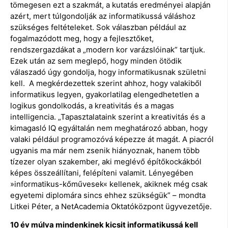
tömegesen ezt a szakmát, a kutatás eredményei alapján
azért, mert túlgondolják az informatikussá váláshoz
szükséges feltételeket. Sok válaszban például az
fogalmazódott meg, hogy a fejlesztőket,
rendszergazdákat a „modern kor varázslóinak” tartjuk.
Ezek után az sem meglepő, hogy minden ötödik
válaszadó úgy gondolja, hogy informatikusnak születni
kell. A megkérdezettek szerint ahhoz, hogy valakiből
informatikus legyen, gyakorlatilag elengedhetetlen a
logikus gondolkodás, a kreativitás és a magas
intelligencia. „Tapasztalataink szerint a kreativitás és a
kimagasló IQ egyáltalán nem meghatározó abban, hogy
valaki például programozóvá képezze át magát. A piacról
ugyanis ma már nem zsenik hiányoznak, hanem több
tízezer olyan szakember, aki meglévő építőkockákból
képes összeállítani, felépíteni valamit. Lényegében
»informatikus-kőművesek« kellenek, akiknek még csak
egyetemi diplomára sincs ehhez szükségük” – mondta
Litkei Péter, a NetAcademia Oktatóközpont ügyvezetője.
10 év múlva mindenkinek kicsit informatikussá kell