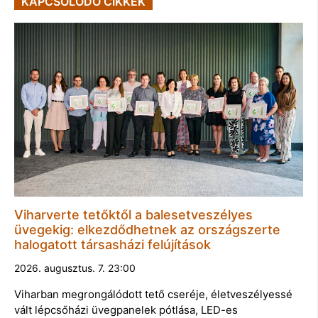
KAPCSOLÓDÓ CIKKEK
Viharverte tetőktől a balesetveszélyes
üvegekig: elkezdődhetnek az országszerte
halogatott társasházi felújítások
2026. augusztus. 7. 23:00
Viharban megrongálódott tető cseréje, életveszélyessé
vált lépcsőházi üvegpanelek pótlása, LED-es