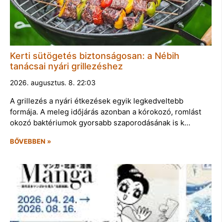
Kerti sütögetés biztonságosan: a Nébih
tanácsai nyári grillezéshez
2026. augusztus. 8. 22:03
A grillezés a nyári étkezések egyik legkedveltebb
formája. A meleg időjárás azonban a kórokozó, romlást
okozó baktériumok gyorsabb szaporodásának is k…
BŐVEBBEN »