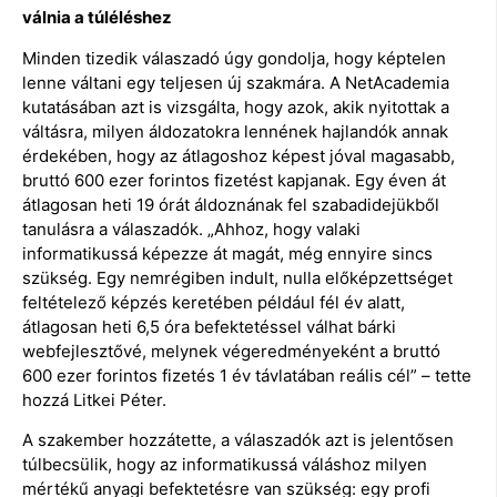
válnia a túléléshez
Minden tizedik válaszadó úgy gondolja, hogy képtelen
lenne váltani egy teljesen új szakmára. A NetAcademia
kutatásában azt is vizsgálta, hogy azok, akik nyitottak a
váltásra, milyen áldozatokra lennének hajlandók annak
érdekében, hogy az átlagoshoz képest jóval magasabb,
bruttó 600 ezer forintos fizetést kapjanak. Egy éven át
átlagosan heti 19 órát áldoznának fel szabadidejükből
tanulásra a válaszadók. „Ahhoz, hogy valaki
informatikussá képezze át magát, még ennyire sincs
szükség. Egy nemrégiben indult, nulla előképzettséget
feltételező képzés keretében például fél év alatt,
átlagosan heti 6,5 óra befektetéssel válhat bárki
webfejlesztővé, melynek végeredményeként a bruttó
600 ezer forintos fizetés 1 év távlatában reális cél” – tette
hozzá Litkei Péter.
A szakember hozzátette, a válaszadók azt is jelentősen
túlbecsülik, hogy az informatikussá váláshoz milyen
mértékű anyagi befektetésre van szükség: egy profi