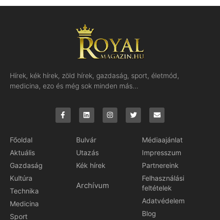
Hírek, kék hírek, zöld hírek, gazdaság, sport, életmód,
medicina, ezo és még sok minden más…
Főoldal
Bulvár
Médiaajánlat
Aktuális
Utazás
Impresszum
Gazdaság
Kék hírek
Partnereink
Kultúra
Felhasználási
Archívum
feltételek
Technika
Adatvédelem
Medicina
Blog
Sport