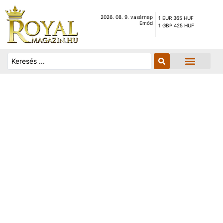
2026. 08. 9. vasárnap
1 EUR 365 HUF
Emőd
1 GBP 425 HUF