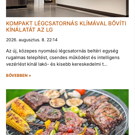
KOMPAKT LÉGCSATORNÁS KLÍMÁVAL BŐVÍTI
KÍNÁLATÁT AZ LG
2026. augusztus. 8. 22:14
Az új, közepes nyomású légcsatornás beltéri egység
rugalmas telepítést, csendes működést és intelligens
vezérlést kínál lakó- és kisebb kereskedelmi t…
BŐVEBBEN »