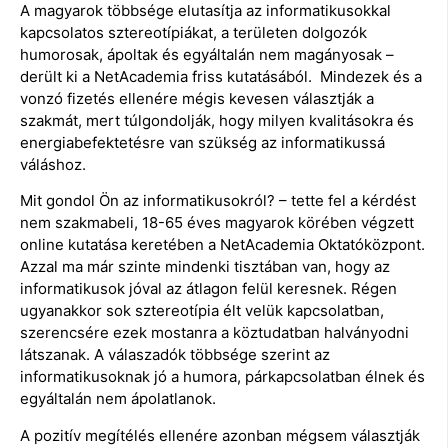
A magyarok többsége elutasítja az informatikusokkal
kapcsolatos sztereotípiákat, a területen dolgozók
humorosak, ápoltak és egyáltalán nem magányosak –
derült ki a NetAcademia friss kutatásából. Mindezek és a
vonzó fizetés ellenére mégis kevesen választják a
szakmát, mert túlgondolják, hogy milyen kvalitásokra és
energiabefektetésre van szükség az informatikussá
váláshoz.
Mit gondol Ön az informatikusokról? – tette fel a kérdést
nem szakmabeli, 18-65 éves magyarok körében végzett
online kutatása keretében a NetAcademia Oktatóközpont.
Azzal ma már szinte mindenki tisztában van, hogy az
informatikusok jóval az átlagon felül keresnek. Régen
ugyanakkor sok sztereotípia élt velük kapcsolatban,
szerencsére ezek mostanra a köztudatban halványodni
látszanak. A válaszadók többsége szerint az
informatikusoknak jó a humora, párkapcsolatban élnek és
egyáltalán nem ápolatlanok.
A pozitív megítélés ellenére azonban mégsem választják