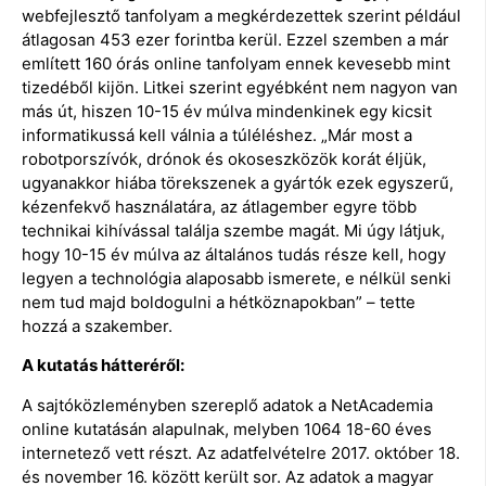
webfejlesztő tanfolyam a megkérdezettek szerint például
átlagosan 453 ezer forintba kerül. Ezzel szemben a már
említett 160 órás online tanfolyam ennek kevesebb mint
tizedéből kijön. Litkei szerint egyébként nem nagyon van
más út, hiszen 10-15 év múlva mindenkinek egy kicsit
informatikussá kell válnia a túléléshez. „Már most a
robotporszívók, drónok és okoseszközök korát éljük,
ugyanakkor hiába törekszenek a gyártók ezek egyszerű,
kézenfekvő használatára, az átlagember egyre több
technikai kihívással találja szembe magát. Mi úgy látjuk,
hogy 10-15 év múlva az általános tudás része kell, hogy
legyen a technológia alaposabb ismerete, e nélkül senki
nem tud majd boldogulni a hétköznapokban” – tette
hozzá a szakember.
A kutatás hátteréről:
A sajtóközleményben szereplő adatok a NetAcademia
online kutatásán alapulnak, melyben 1064 18-60 éves
internetező vett részt. Az adatfelvételre 2017. október 18.
és november 16. között került sor. Az adatok a magyar