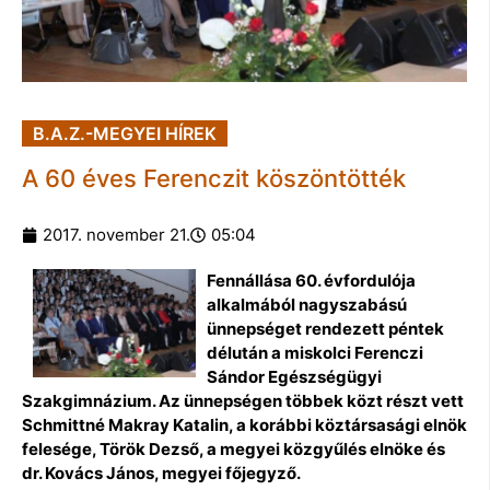
B.A.Z.-MEGYEI HÍREK
A 60 éves Ferenczit köszöntötték
2017. november 21.
05:04
Fennállása 60. évfordulója
alkalmából nagyszabású
ünnepséget rendezett péntek
délután a miskolci Ferenczi
Sándor Egészségügyi
Szakgimnázium. Az ünnepségen többek közt részt vett
Schmittné Makray Katalin, a korábbi köztársasági elnök
felesége, Török Dezső, a megyei közgyűlés elnöke és
dr. Kovács János, megyei főjegyző.