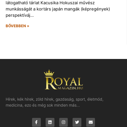
látogatható tárlat Kacusika Hokuszai művész
munkásságát a kortárs japán mangák (képregények)
perspektíváj…
BŐVEBBEN »
Hírek, kék hírek, zöld hírek, gazdaság, sport, életmód,
medicina, ezo és még sok minden más…