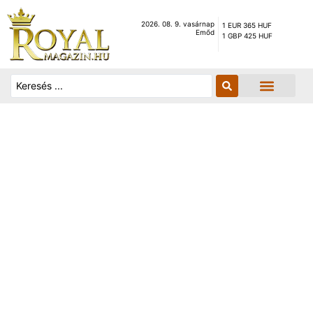
2026. 08. 9. vasárnap
1 EUR 365 HUF
Emőd
1 GBP 425 HUF