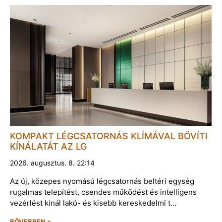
KOMPAKT LÉGCSATORNÁS KLÍMÁVAL BŐVÍTI
KÍNÁLATÁT AZ LG
2026. augusztus. 8. 22:14
Az új, közepes nyomású légcsatornás beltéri egység
rugalmas telepítést, csendes működést és intelligens
vezérlést kínál lakó- és kisebb kereskedelmi t…
BŐVEBBEN »