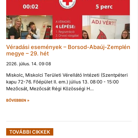
Véradási események – Borsod-Abaúj-Zemplén
megye – 29. hét
2026. július. 14. 09:08
Miskolc, Miskolci Területi Vérellátó Intézeti (Szentpéteri
kapu 72-76. Főépület II. em.) július 13. 08:00 - 15:00
Mezőcsát, Mezőcsát Régi Közösségi H…
BŐVEBBEN »
TOVÁBBI CIKKEK