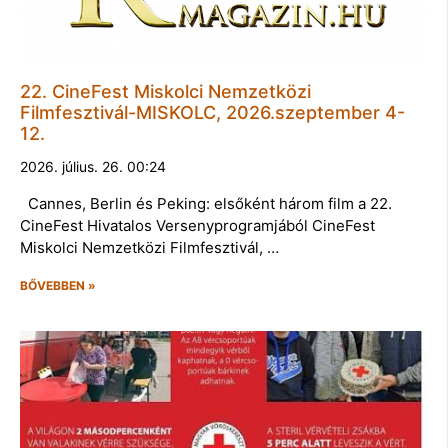
22. CineFest Miskolci Nemzetközi
Filmfesztivál-MISKOLC, 2026.szeptember 4-
12.
2026. július. 26. 00:24
Cannes, Berlin és Peking: elsőként három film a 22.
CineFest Hivatalos Versenyprogramjából CineFest
Miskolci Nemzetközi Filmfesztivál, …
BŐVEBBEN »