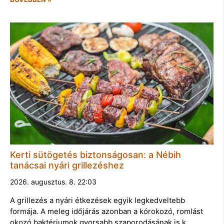
Kerti sütögetés biztonságosan: a Nébih
tanácsai nyári grillezéshez
2026. augusztus. 8. 22:03
A grillezés a nyári étkezések egyik legkedveltebb
formája. A meleg időjárás azonban a kórokozó, romlást
okozó baktériumok gyorsabb szaporodásának is k…