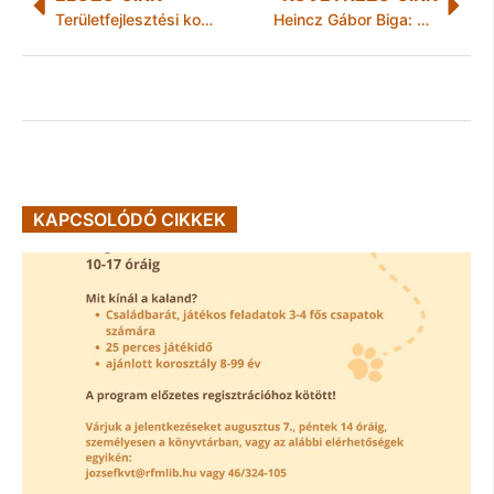
Területfejlesztési konferencia Tokajban
Heincz Gábor Biga: Ne legyen tabutéma a hajléktalanság!
KAPCSOLÓDÓ CIKKEK