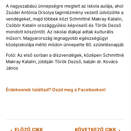
A nagyszabású ünnepségre megtelt az iskola aulája, ahol
Zsúdel Antónia Orsolya tagintézmény vezető üdvözölte a
vendégeket, majd többek közt Schmittné Makray Katalin,
Csöbör Katalin országgyűlési képviselő és Török Dezső
mondott köszöntőt. Az iskolai diákjai adtak kulturális
műsort. Magyarország legnagyobb egészségügyi
középiskolája méltó módon ünnepelte 60. születésnapját.
Fotó: Az első sorban a díszvendégek, középen Schmittné
Makray Katalin, jobbján Török Dezső, balján dr. Kovács
János
Érdekesnek találtad? Oszd meg a Facebookon!
ELŐZŐ CIKK
KÖVETKEZŐ CIKK