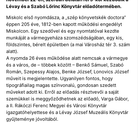
Lévay és a Szabó Lőrinc Könyvtár előadótermében.
Miskolc első nyomdásza, a „szép könyvetskék doctora”
éppen 205 éve, 1812-ben kapott működési engedélyt
Miskolcon. Egy szedővel és egy nyomtatóval kezdte
munkáját a vármegyeháza szomszédságában, egy kis,
földszintes, bérelt épületben (a mai Városház tér 3. szám
alatt).
A nyomda 26 éves működése alatt nemcsak a vármegye
és a város, de – többek között – Benkő Sámuel, Szabó
Román, Szepessy Alajos, Benke József, Lonovics József
műveit is megjelentette. Ugyanilyen fontos, hogy
tipográfiailag magas színvonalú, gondosan szedett
műveket adott ki. Erről az előadás résztvevői a saját
szemükkel is meggyőződhetnek az előadó, Varga Gábor,
a II. Rákóczi Ferenc Megyei és Városi Könyvtár
igazgatóhelyettese és a Lévay József Muzeális Könyvtár
gyűjteménye jóvoltából.