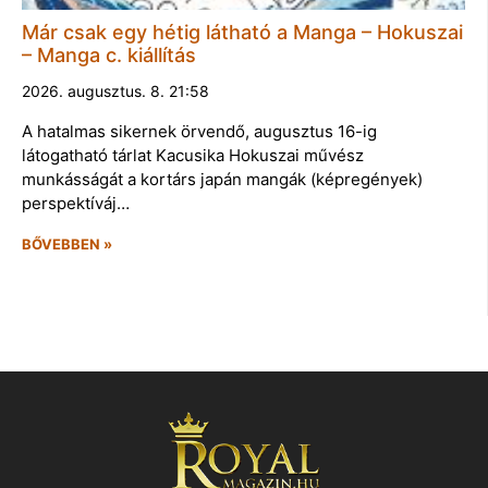
Már csak egy hétig látható a Manga – Hokuszai
– Manga c. kiállítás
2026. augusztus. 8. 21:58
A hatalmas sikernek örvendő, augusztus 16-ig
látogatható tárlat Kacusika Hokuszai művész
munkásságát a kortárs japán mangák (képregények)
perspektíváj…
BŐVEBBEN »