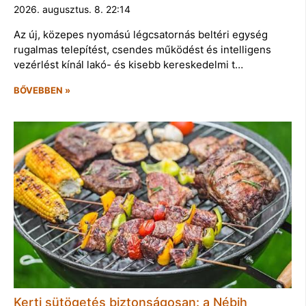
2026. augusztus. 8. 22:14
Az új, közepes nyomású légcsatornás beltéri egység
rugalmas telepítést, csendes működést és intelligens
vezérlést kínál lakó- és kisebb kereskedelmi t…
BŐVEBBEN »
Kerti sütögetés biztonságosan: a Nébih