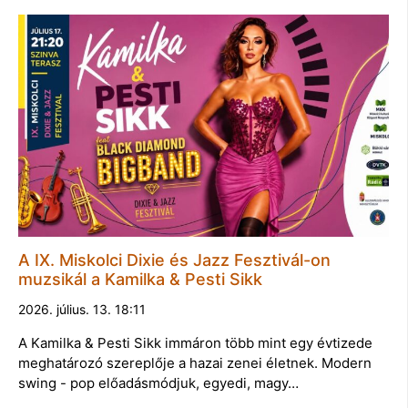
A IX. Miskolci Dixie és Jazz Fesztivál-on
muzsikál a Kamilka & Pesti Sikk
2026. július. 13. 18:11
A Kamilka & Pesti Sikk immáron több mint egy évtizede
meghatározó szereplője a hazai zenei életnek. Modern
swing - pop előadásmódjuk, egyedi, magy…