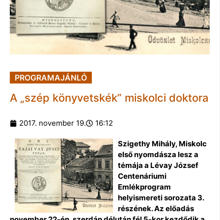
PROGRAMAJÁNLÓ
A „szép könyvetskék” miskolci doktora
2017. november 19.
16:12
Szigethy Mihály, Miskolc
első nyomdásza lesz a
témája a Lévay József
Centenáriumi
Emlékprogram
helyismereti sorozata 3.
részének. Az előadás
november 22-én, szerdán délután fél 5-kor kezdődik a