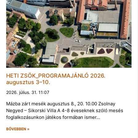
HETI ZSÖK_PROGRAMAJÁNLÓ 2026.
augusztus 3–10.
2026. július. 31. 11:07
Mázba zárt mesék augusztus 8., 20. 10.00 Zsolnay
Negyed – Sikorski Villa A 4-8 éveseknek szóló mesés
foglalkozásunkon játékos formában ismer…
BŐVEBBEN »