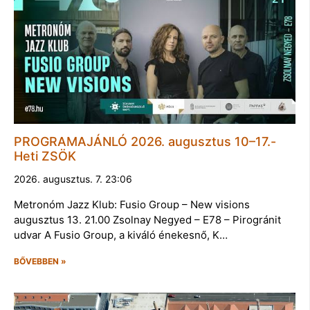
PROGRAMAJÁNLÓ 2026. augusztus 10–17.-
Heti ZSÖK
2026. augusztus. 7. 23:06
Metronóm Jazz Klub: Fusio Group – New visions
augusztus 13. 21.00 Zsolnay Negyed – E78 – Pirogránit
udvar A Fusio Group, a kiváló énekesnő, K…
BŐVEBBEN »