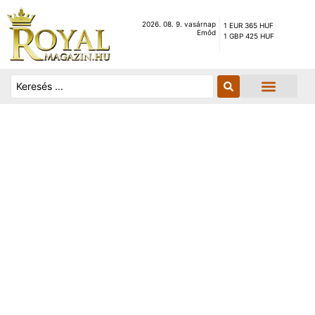
2026. 08. 9. vasárnap
1 EUR 365 HUF
Emőd
1 GBP 425 HUF