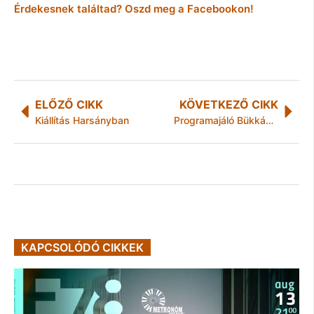
Érdekesnek találtad? Oszd meg a Facebookon!
ELŐZŐ CIKK
KÖVETKEZŐ CIKK
Kiállítás Harsányban
Programajáló Bükkábrányból
KAPCSOLÓDÓ CIKKEK