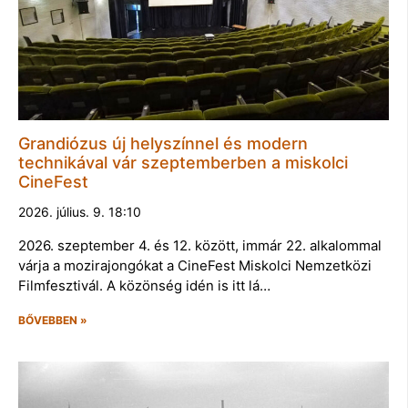
Grandiózus új helyszínnel és modern
technikával vár szeptemberben a miskolci
CineFest
2026. július. 9. 18:10
2026. szeptember 4. és 12. között, immár 22. alkalommal
várja a mozirajongókat a CineFest Miskolci Nemzetközi
Filmfesztivál. A közönség idén is itt lá…
BŐVEBBEN »