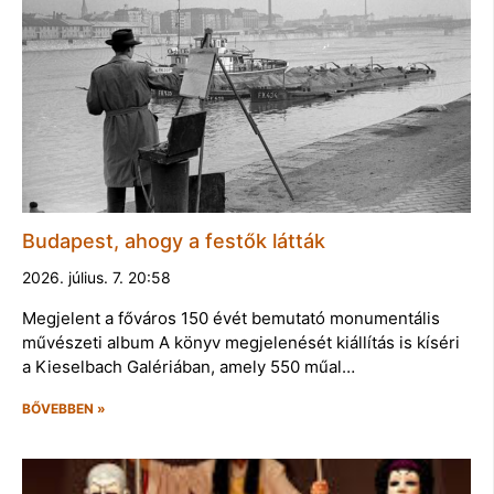
Budapest, ahogy a festők látták
2026. július. 7. 20:58
Megjelent a főváros 150 évét bemutató monumentális
művészeti album A könyv megjelenését kiállítás is kíséri
a Kieselbach Galériában, amely 550 műal…
BŐVEBBEN »