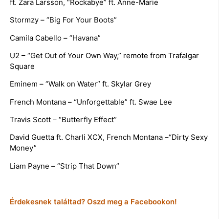
ft. Zara Larsson, “Rockabye” ft. Anne-Marie
Stormzy – “Big For Your Boots”
Camila Cabello – “Havana”
U2 – “Get Out of Your Own Way,” remote from Trafalgar
Square
Eminem – “Walk on Water” ft. Skylar Grey
French Montana – “Unforgettable” ft. Swae Lee
Travis Scott – “Butterfly Effect”
David Guetta ft. Charli XCX, French Montana –“Dirty Sexy
Money”
Liam Payne – “Strip That Down”
Érdekesnek találtad? Oszd meg a Facebookon!