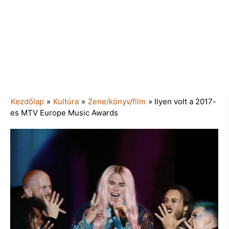
Kezdőlap
»
Kultúra
»
Zene/könyv/film
»
Ilyen volt a 2017-
es MTV Europe Music Awards