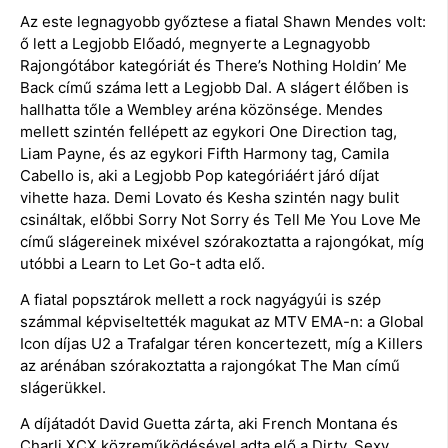
Az este legnagyobb győztese a fiatal Shawn Mendes volt:
ő lett a Legjobb Előadó, megnyerte a Legnagyobb
Rajongótábor kategóriát és There’s Nothing Holdin’ Me
Back című száma lett a Legjobb Dal. A slágert élőben is
hallhatta tőle a Wembley aréna közönsége. Mendes
mellett szintén fellépett az egykori One Direction tag,
Liam Payne, és az egykori Fifth Harmony tag, Camila
Cabello is, aki a Legjobb Pop kategóriáért járó díjat
vihette haza. Demi Lovato és Kesha szintén nagy bulit
csináltak, előbbi Sorry Not Sorry és Tell Me You Love Me
című slágereinek mixével szórakoztatta a rajongókat, míg
utóbbi a Learn to Let Go-t adta elő.
A fiatal popsztárok mellett a rock nagyágyúi is szép
számmal képviseltették magukat az MTV EMA-n: a Global
Icon díjas U2 a Trafalgar téren koncertezett, míg a Killers
az arénában szórakoztatta a rajongókat The Man című
slágerükkel.
A díjátadót David Guetta zárta, aki French Montana és
Charli XCX közreműködésével adta elő a Dirty, Sexy,