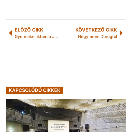
ELŐZŐ CIKK
KÖVETKEZŐ CIKK
Gyermekeinkben a JÖVŐ konferencia és szakmai nap
Négy érem Dorogról
KAPCSOLÓDÓ CIKKEK