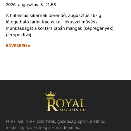
2026. augusztus. 8. 21:58
A hatalmas sikernek örvendő, augusztus 16-ig
látogatható tárlat Kacusika Hokuszai művész
munkásságát a kortárs japán mangák (képregények)
perspektíváj…
BŐVEBBEN »
Hírek, kék hírek, zöld hírek, gazdaság, sport, életmód,
medicina, ezo és még sok minden más…