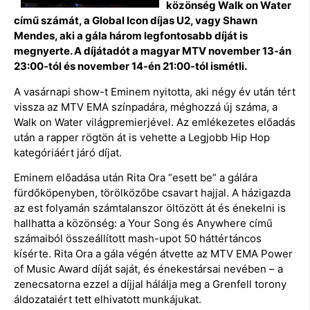
közönség Walk on Water
című számát, a Global Icon díjas U2, vagy Shawn
Mendes, aki a gála három legfontosabb díját is
megnyerte. A díjátadót a magyar MTV november 13-án
23:00-tól és november 14-én 21:00-tól ismétli.
A vasárnapi show-t Eminem nyitotta, aki négy év után tért
vissza az MTV EMA színpadára, méghozzá új száma, a
Walk on Water világpremierjével. Az emlékezetes előadás
után a rapper rögtön át is vehette a Legjobb Hip Hop
kategóriáért járó díjat.
Eminem előadása után Rita Ora “esett be” a gálára
fürdőköpenyben, törölközőbe csavart hajjal. A házigazda
az est folyamán számtalanszor öltözött át és énekelni is
hallhatta a közönség: a Your Song és Anywhere című
számaiból összeállított mash-upot 50 háttértáncos
kísérte. Rita Ora a gála végén átvette az MTV EMA Power
of Music Award díját saját, és énekestársai nevében – a
zenecsatorna ezzel a díjjal hálálja meg a Grenfell torony
áldozataiért tett elhivatott munkájukat.