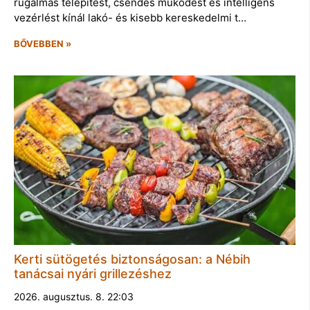
rugalmas telepítést, csendes működést és intelligens
vezérlést kínál lakó- és kisebb kereskedelmi t…
BŐVEBBEN »
Kerti sütögetés biztonságosan: a Nébih
tanácsai nyári grillezéshez
2026. augusztus. 8. 22:03