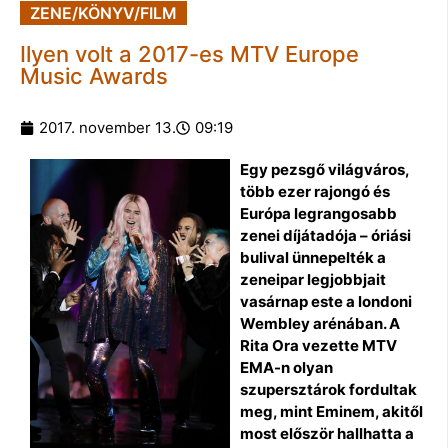
ZENE/KÖNYV/FILM
Ilyen volt a 2017-es MTV Europe
Music Awards
2017. november 13.
09:19
Egy pezsgő világváros,
több ezer rajongó és
Európa legrangosabb
zenei díjátadója – óriási
bulival ünnepelték a
zeneipar legjobbjait
vasárnap este a londoni
Wembley arénában. A
Rita Ora vezette MTV
EMA-n olyan
szupersztárok fordultak
meg, mint Eminem, akitől
most először hallhatta a