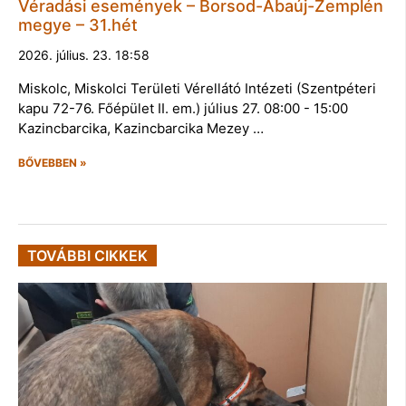
Véradási események – Borsod-Abaúj-Zemplén
megye – 31.hét
2026. július. 23. 18:58
Miskolc, Miskolci Területi Vérellátó Intézeti (Szentpéteri
kapu 72-76. Főépület II. em.) július 27. 08:00 - 15:00
Kazincbarcika, Kazincbarcika Mezey …
BŐVEBBEN »
TOVÁBBI CIKKEK