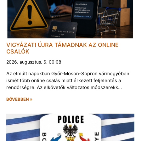
VIGYÁZAT! ÚJRA TÁMADNAK AZ ONLINE
CSALÓK
2026. augusztus. 6. 00:08
Az elmúlt napokban Győr-Moson-Sopron vármegyében
ismét több online csalás miatt érkezett feljelentés a
rendőrségre. Az elkövetők változatos módszerekk…
BŐVEBBEN »