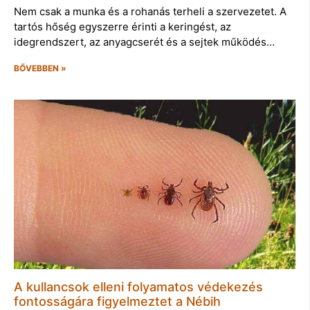
Nem csak a munka és a rohanás terheli a szervezetet. A
tartós hőség egyszerre érinti a keringést, az
idegrendszert, az anyagcserét és a sejtek működés…
BŐVEBBEN »
A kullancsok elleni folyamatos védekezés
fontosságára figyelmeztet a Nébih