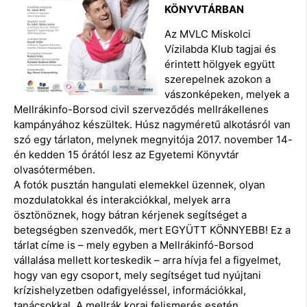
KÖNYVTÁRBAN
Az MVLC Miskolci
Vízilabda Klub tagjai és
érintett hölgyek együtt
szerepelnek azokon a
vászonképeken, melyek a
Mellrákinfo-Borsod civil szerveződés mellrákellenes
kampányához készültek. Húsz nagyméretű alkotásról van
szó egy tárlaton, melynek megnyitója 2017. november 14-
én kedden 15 órától lesz az Egyetemi Könyvtár
olvasótermében.
A fotók pusztán hangulati elemekkel üzennek, olyan
mozdulatokkal és interakciókkal, melyek arra
ösztönöznek, hogy bátran kérjenek segítséget a
betegségben szenvedők, mert EGYÜTT KÖNNYEBB! Ez a
tárlat címe is – mely egyben a Mellrákinfó-Borsod
vállalása mellett korteskedik – arra hívja fel a figyelmet,
hogy van egy csoport, mely segítséget tud nyújtani
krízishelyzetben odafigyeléssel, információkkal,
tanácsokkal. A mellrák korai felismerés esetén