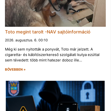
Toto megint tarolt -NAV sajtóinformáció
2026. augusztus. 6. 00:10
Még ki sem nyitották a ponyvát, Toto már jelzett. A
cigaretta- és kábítószerkereső szolgálati kutya ezúttal
sem tévedett: több mint hatezer doboz ille…
BŐVEBBEN »