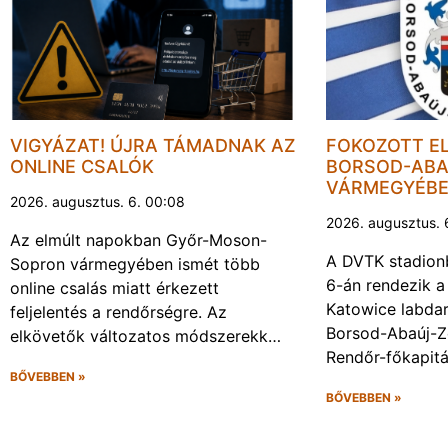
VIGYÁZAT! ÚJRA TÁMADNAK AZ
FOKOZOTT E
ONLINE CSALÓK
BORSOD-ABA
VÁRMEGYÉB
2026. augusztus. 6. 00:08
2026. augusztus. 
Az elmúlt napokban Győr-Moson-
A DVTK stadion
Sopron vármegyében ismét több
6-án rendezik a
online csalás miatt érkezett
Katowice labda
feljelentés a rendőrségre. Az
Borsod-Abaúj-
elkövetők változatos módszerekk…
Rendőr-főkapit
BŐVEBBEN »
BŐVEBBEN »