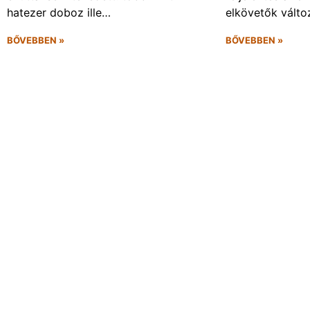
hatezer doboz ille…
elkövetők vált
BŐVEBBEN »
BŐVEBBEN »