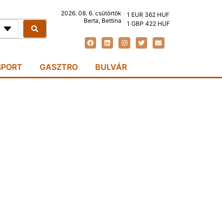
2026. 08. 6. csütörtök
1 EUR 362 HUF
Berta, Bettina
1 GBP 422 HUF
SPORT
GASZTRO
BULVÁR