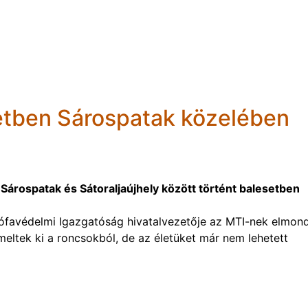
etben Sárospatak közelében
árospatak és Sátoraljaújhely között történt balesetben
favédelmi Igazgatóság hivatalvezetője az MTI-nek elmond
eltek ki a roncsokból, de az életüket már nem lehetett