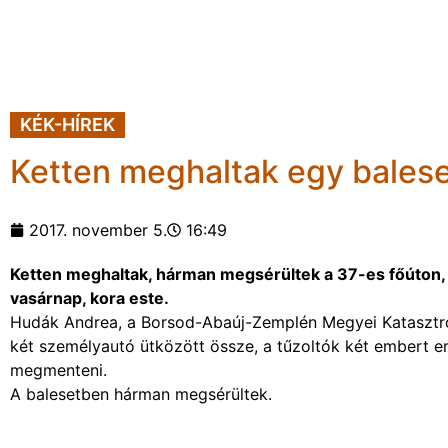
KÉK-HÍREK
Ketten meghaltak egy bales
2017. november 5.
16:49
Ketten meghaltak, hárman megsérültek a 37-es főúton, S
vasárnap, kora este.
Hudák Andrea, a Borsod-Abaúj-Zemplén Megyei Katasztró
két személyautó ütközött össze, a tűzoltók két embert em
megmenteni.
A balesetben hárman megsérültek.