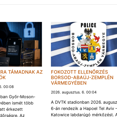
JRA TÁMADNAK AZ
FOKOZOTT ELLENŐRZÉS
LÓK
BORSOD-ABAÚJ-ZEMPLÉN
VÁRMEGYÉBEN
6. 00:08
2026. augusztus. 6. 00:04
kban Győr-Moson-
A DVTK stadionban 2026. augusz
ében ismét több
6-án rendezik a Hapoel Tel Aviv 
att érkezett
Katowice labdarúgó mérkőzést. 
ndőrségre. Az