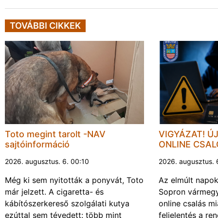
TOVÁBBI CIKKEK
Toto megint tarolt -NAV
VIGYÁZAT! Ú
sajtóinformáció
ONLINE CSA
2026. augusztus. 6. 00:10
2026. augusztus. 
Még ki sem nyitották a ponyvát, Toto
Az elmúlt napo
már jelzett. A cigaretta- és
Sopron vármegy
kábítószerkereső szolgálati kutya
online csalás mi
ezúttal sem tévedett: több mint
feljelentés a re