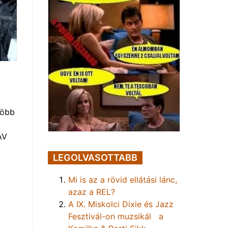
több
AV
LEGOLVASOTTABB
Mi is az a rövid ellátási lánc,
azaz a REL?
A IX. Miskolci Dixie és Jazz
Fesztivál-on muzsikál a