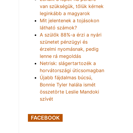
van szükségük, tőlük kérnek
leginkább a magyarok
Mit jelentenek a tojásokon
látható számok?
A szülők 88%-a érzi a nyári
szünetet pénzügyi és
érzelmi nyomásnak, pedig
lenne rá megoldás
Netrisk: slágertartozék a
horvátországi úticsomagban
Újabb fájdalmas búcsú,
Bonnie Tyler halála ismét
összetörte Leslie Mandoki
szívét
FACEBOOK