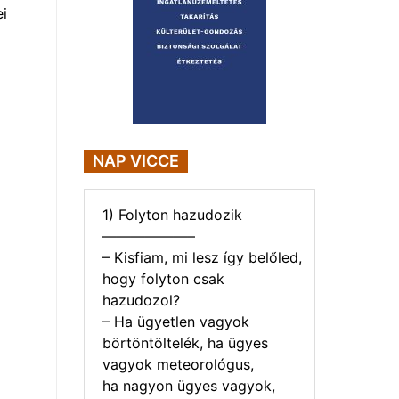
i
NAP VICCE
1) Folyton hazudozik
——————–
– Kisfiam, mi lesz így belőled,
hogy folyton csak
hazudozol?
– Ha ügyetlen vagyok
börtöntöltelék, ha ügyes
vagyok meteorológus,
ha nagyon ügyes vagyok,