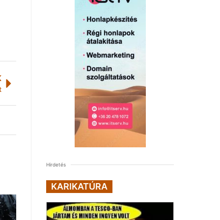
K
t
Hirdetés
KARIKATÚRA