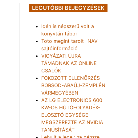
LEGUTÓBBI BEJEGYZÉSEK
Idén is népszerű volt a
könyvtári tábor
Toto megint tarolt -NAV
sajtóinformáció
VIGYÁZAT! ÚJRA
TÁMADNAK AZ ONLINE
CSALÓK
FOKOZOTT ELLENŐRZÉS
BORSOD-ABAÚJ-ZEMPLÉN
VÁRMEGYÉBEN
AZ LG ELECTRONICS 600
KW-OS HŰTŐFOLYADÉK-
ELOSZTÓ EGYSÉGE
MEGSZEREZTE AZ NVIDIA
TANÚSÍTÁSÁT
Lehullt a lepel: ha pénzre