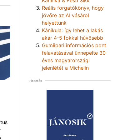
Kamilka & Pesti Sikk
Reális forgatókönyv, hogy
jövőre az AI vásárol
helyettünk
Kánikula: így lehet a lakás
akár 4-5 fokkal hűvösebb
Gumiipari információs pont
felavatásával ünnepelte 30
éves magyarországi
jelenlétét a Michelin
Hirdetés
tus
–
A