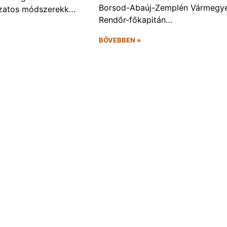
Borsod-Abaúj-Zemplén Vármegye
ozatos módszerekk…
Rendőr-főkapitán…
BŐVEBBEN »