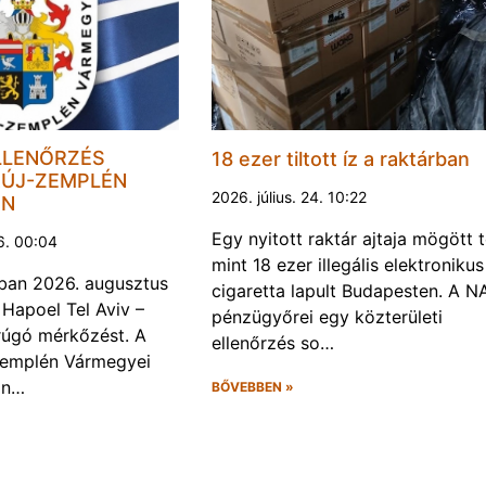
LLENŐRZÉS
18 ezer tiltott íz a raktárban
ÚJ-ZEMPLÉN
2026. július. 24. 10:22
EN
Egy nyitott raktár ajtaja mögött 
6. 00:04
mint 18 ezer illegális elektronikus
ban 2026. augusztus
cigaretta lapult Budapesten. A N
 Hapoel Tel Aviv –
pénzügyőrei egy közterületi
rúgó mérkőzést. A
ellenőrzés so…
Zemplén Vármegyei
án…
BŐVEBBEN »