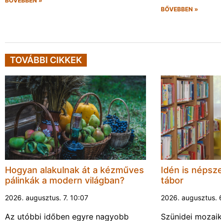
BŐVEBBEN »
BŐVEBBEN »
TOVÁBBI CIKKEK
Hogyan alakulnak át a kézműves
Idén is népsze
pálinkák a modern világban?
tábor
2026. augusztus. 7. 10:07
2026. augusztus. 
Az utóbbi időben egyre nagyobb
Szünidei mozai