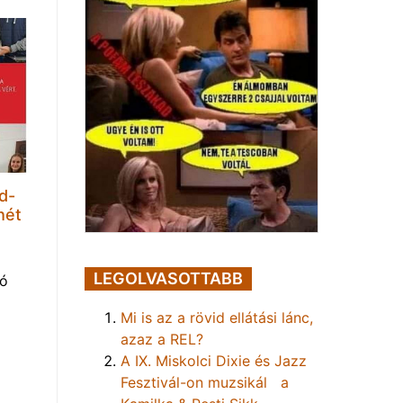
d-
hét
LEGOLVASOTTABB
tó
Mi is az a rövid ellátási lánc,
azaz a REL?
A IX. Miskolci Dixie és Jazz
Fesztivál-on muzsikál a