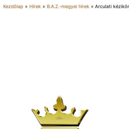
Kezdőlap
»
Hírek
»
B.A.Z.-megyei hírek
»
Arculati kézikö