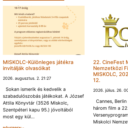
MISKOLC-Különleges játékra
22. CineFest 
invitálják olvasóikat
Nemzetközi Fi
MISKOLC, 202
2026. augusztus. 2. 21:27
12.
Sokan ismerik és kedvelik a
2026. július. 26. 0
szabadulószobás játékokat. A József
Cannes, Berlin 
Attila Könyvtár (3526 Miskolc,
három film a 22
Szentpéteri kapu 95.) jóvoltából
Versenyprogram
most egy kül…
Miskolci Nemzet