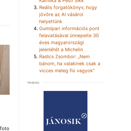
Kamilka & Pesti Sikk
Reális forgatókönyv, hogy
jövőre az AI vásárol
helyettünk
Gumiipari információs pont
felavatásával ünnepelte 30
éves magyarországi
jelenlétét a Michelin
Radics Zsombor: „Nem
bánom, ha valakinek csak a
vicces meleg fiú vagyok”
Hirdetés
Toto