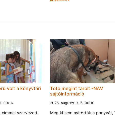
BŐVEBBEN »
rű volt a könyvtári
Toto megint tarolt -NAV
sajtóinformáció
6. 00:16
2026. augusztus. 6. 00:10
k címmel szervezett
Még ki sem nyitották a ponyvát, 