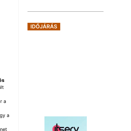
IDŐJÁRÁS
és
lt
r a
ogy a
rnet