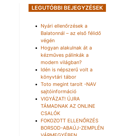
LEGUTÓBBI BEJEGYZÉSEK
Nyári ellenőrzések a
Balatonnál – az első félidő
végén
Hogyan alakulnak át a
kézműves pálinkák a
modern világban?
Idén is népszerű volt a
könyvtári tábor
Toto megint tarolt -NAV
sajtóinformáció
VIGYÁZAT! ÚJRA
TÁMADNAK AZ ONLINE
CSALÓK
FOKOZOTT ELLENŐRZÉS
BORSOD-ABAÚJ-ZEMPLÉN
VÁRMEGYÉBEN