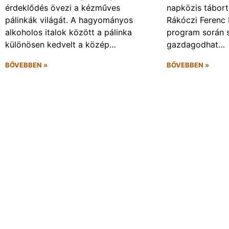
érdeklődés övezi a kézműves
napközis tábort 
pálinkák világát. A hagyományos
Rákóczi Ferenc 
alkoholos italok között a pálinka
program során 
különösen kedvelt a közép…
gazdagodhat…
BŐVEBBEN »
BŐVEBBEN »