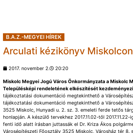
B.A.Z.-MEGYEI HÍREK
Arculati kézikönyv Miskolcon
2017. november 2.
20:20
Miskolc Megyei Jogú Város Önkormányzata a Miskolc Me
Településképi rendeletének elkészítését kezdeményezi 
tájékoztatási dokumentáció megtekinthető a Városépítész
tájékoztatási dokumentáció megtekinthető a Városépítész
3525 Miskolc, Hunyadi u. 2. sz. 3. emeleti ferde tetős t
honlapján. A készülő tervekhez 2017.11.02-től 2017.11.22
fenti idő alatt írásban juttassák el Dr. Kriza Ákos polg
Városépítészeti Főosztály 3525 Miskolc, Városház tér 8.