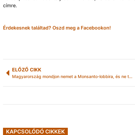
címre.
Érdekesnek találtad? Oszd meg a Facebookon!
ELŐZŐ CIKK
Magyarország mondjon nemet a Monsanto-lobbira, és ne támogassa a glifozát újraengedélyezését
KAPCSOLÓDÓ CIKKEK