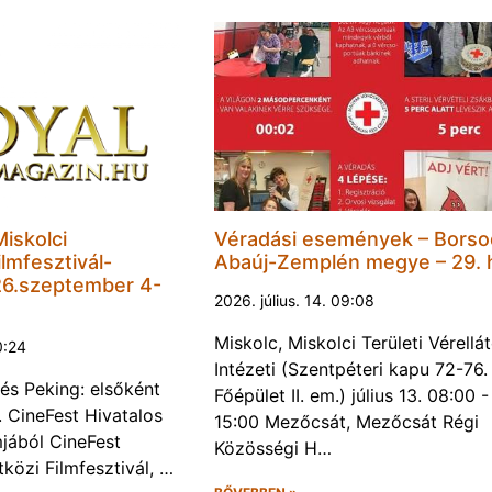
Miskolci
Véradási események – Borso
lmfesztivál-
Abaúj-Zemplén megye – 29. 
6.szeptember 4-
2026. július. 14. 09:08
Miskolc, Miskolci Területi Vérellá
0:24
Intézeti (Szentpéteri kapu 72-76.
és Peking: elsőként
Főépület II. em.) július 13. 08:00 -
. CineFest Hivatalos
15:00 Mezőcsát, Mezőcsát Régi
jából CineFest
Közösségi H…
közi Filmfesztivál, …