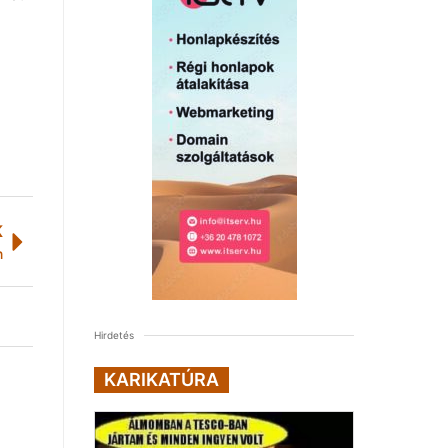
K
n
Hirdetés
KARIKATÚRA