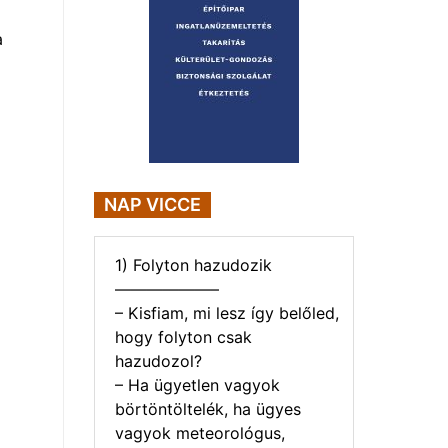
a
NAP VICCE
1) Folyton hazudozik
——————–
– Kisfiam, mi lesz így belőled,
hogy folyton csak
hazudozol?
– Ha ügyetlen vagyok
börtöntöltelék, ha ügyes
vagyok meteorológus,