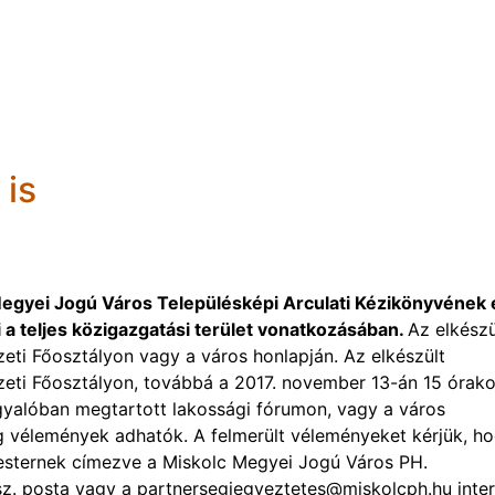
 is
gyei Jogú Város Településképi Arculati Kézikönyvének 
a teljes közigazgatási terület vonatkozásában.
Az elkészü
eti Főosztályon vagy a város honlapján. Az elkészült
eti Főosztályon, továbbá a 2017. november 13-án 15 órako
árgyalóban megtartott lakossági fórumon, vagy a város
-ig vélemények adhatók. A felmerült véleményeket kérjük, h
ármesternek címezve a Miskolc Megyei Jogú Város PH.
 sz. posta vagy a partnersegiegyeztetes@miskolcph.hu inte