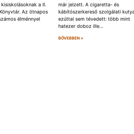
kisiskolásoknak a II.
már jelzett. A cigaretta- és
Könyvtár. Az ötnapos
kábítószerkereső szolgálati kuty
számos élménnyel
ezúttal sem tévedett: több mint
hatezer doboz ille…
BŐVEBBEN »