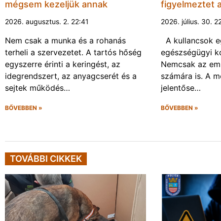
mégsem kezeljük annak
figyelmeztet 
2026. augusztus. 2. 22:41
2026. július. 30. 2
Nem csak a munka és a rohanás
A kullancsok 
terheli a szervezetet. A tartós hőség
egészségügyi ko
egyszerre érinti a keringést, az
Nemcsak az emb
idegrendszert, az anyagcserét és a
számára is. A 
sejtek működés…
jelentőse…
BŐVEBBEN »
BŐVEBBEN »
TOVÁBBI CIKKEK