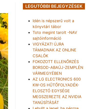
LEGUTÓBBI BEJEGYZÉSEK
Idén is népszerű volt a
könyvtári tábor
Toto megint tarolt -NAV
sajtóinformáció
VIGYÁZAT! ÚJRA
TÁMADNAK AZ ONLINE
CSALÓK
FOKOZOTT ELLENŐRZÉS
BORSOD-ABAÚJ-ZEMPLÉN
VÁRMEGYÉBEN
AZ LG ELECTRONICS 600
KW-OS HŰTŐFOLYADÉK-
ELOSZTÓ EGYSÉGE
MEGSZEREZTE AZ NVIDIA
TANÚSÍTÁSÁT
Lehullt a lepel: ha pénzre