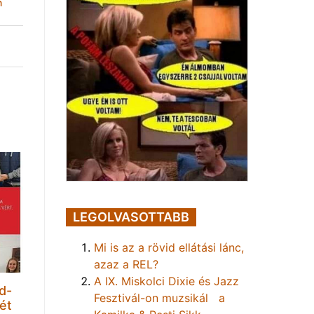
n
LEGOLVASOTTABB
Mi is az a rövid ellátási lánc,
azaz a REL?
A IX. Miskolci Dixie és Jazz
d-
Fesztivál-on muzsikál a
ét