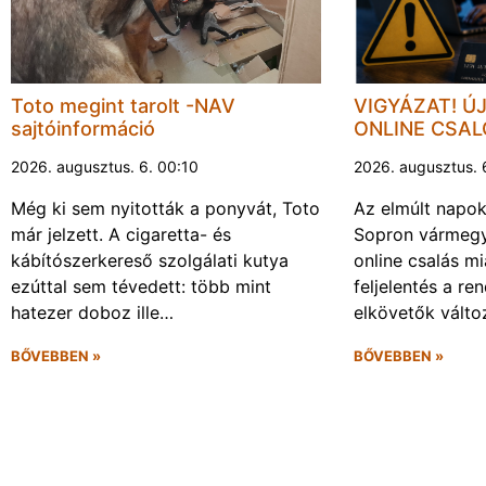
Toto megint tarolt -NAV
VIGYÁZAT! Ú
sajtóinformáció
ONLINE CSA
2026. augusztus. 6. 00:10
2026. augusztus. 
Még ki sem nyitották a ponyvát, Toto
Az elmúlt napo
már jelzett. A cigaretta- és
Sopron vármegy
kábítószerkereső szolgálati kutya
online csalás mi
ezúttal sem tévedett: több mint
feljelentés a re
hatezer doboz ille…
elkövetők vált
BŐVEBBEN »
BŐVEBBEN »