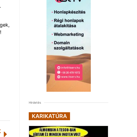
.
gek,
!
Hirdetés
KARIKATÚRA
K