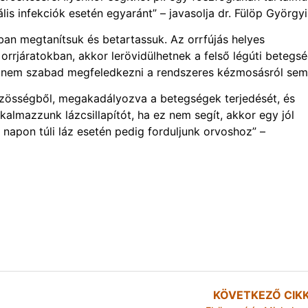
lis infekciók esetén egyaránt” – javasolja dr. Fülöp Györgyi
ban megtanítsuk és betartassuk. Az orrfújás helyes
rrjáratokban, akkor lerövidülhetnek a felső légúti betegsé
n nem szabad megfeledkezni a rendszeres kézmosásról sem
zösségből, megakadályozva a betegségek terjedését, és
lkalmazzunk lázcsillapítót, ha ez nem segít, akkor egy jól
m napon túli láz esetén pedig forduljunk orvoshoz” –
KÖVETKEZŐ CIK