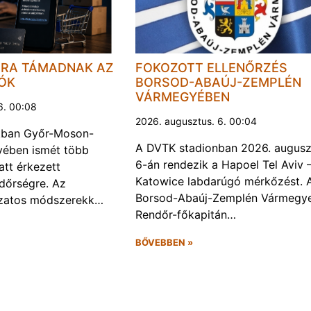
JRA TÁMADNAK AZ
FOKOZOTT ELLENŐRZÉS
LÓK
BORSOD-ABAÚJ-ZEMPLÉN
VÁRMEGYÉBEN
6. 00:08
2026. augusztus. 6. 00:04
kban Győr-Moson-
A DVTK stadionban 2026. augusz
ében ismét több
6-án rendezik a Hapoel Tel Aviv 
att érkezett
Katowice labdarúgó mérkőzést. 
ndőrségre. Az
Borsod-Abaúj-Zemplén Vármegye
ozatos módszerekk…
Rendőr-főkapitán…
BŐVEBBEN »