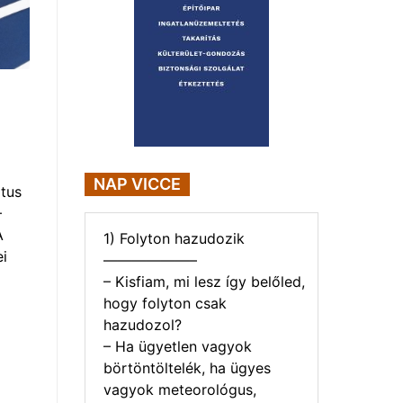
NAP VICCE
tus
–
A
1) Folyton hazudozik
i
——————–
– Kisfiam, mi lesz így belőled,
hogy folyton csak
hazudozol?
– Ha ügyetlen vagyok
börtöntöltelék, ha ügyes
vagyok meteorológus,