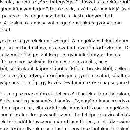
skola, hanem az „őszi betegségek” időszaka is beköszöntö
gben könnyen terjedő fertőzések, a változékony időjárás é
panaszok is megnehezíthetik a kicsik kiegyenlített
en. A szakértő tanácsaival megelőzhetjük és gyorsabban
zókat.
yeztetik a gyerekek egészségét. A megelőzés tekintetében
lálkozás biztosítása, és a szabad levegőn tartózkodás. Dr
osa szerint bőséges zöldség- és gyümölcsfogyasztás és
zítőkre nincs szükség. Érdemes a szezonális, helyi
ól, sütőtökből, káposztából, céklából, brokkoliból, zellerb
riss levegőn; hétvégén kiránduljon együtt a család, sétáltas
gyűjtsünk be még egy kevés D-vitamin az őszi napsugarakb
tik meg szervezetünket. Jellemző tünetek a torokfájdalom
köhögés, esetleg hasmenés, hányás. „Gyengébb immunrendsze
bben lépnek fel, elhúzódóbbak. Vírusfertőzések megelőzés
amint csak akkor javasolt szedni, ha fellépnek a vírusfertő
k több időt kényszerül már otthon tölteni, mint közösség
ősítésére. Ilyenkor segíthet pl. egy foszfoglukán tartalmú