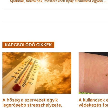
Apáknak, tanítóknak, mestereknek nyújt elismerést egyedi kezdeményezésével a Férfiak Klubja
KAPCSOLÓDÓ CIKKEK
A hőség a szervezet egyik
A kullancsok e
legerősebb stresszhelyzete,
védekezés fo