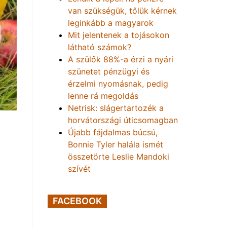
van szükségük, tőlük kérnek
leginkább a magyarok
Mit jelentenek a tojásokon
látható számok?
A szülők 88%-a érzi a nyári
szünetet pénzügyi és
érzelmi nyomásnak, pedig
lenne rá megoldás
Netrisk: slágertartozék a
horvátországi úticsomagban
Újabb fájdalmas búcsú,
Bonnie Tyler halála ismét
összetörte Leslie Mandoki
szívét
FACEBOOK