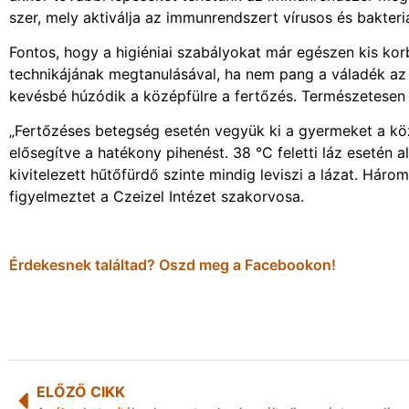
szer, mely aktiválja az immunrendszert vírusos és bakteriá
Fontos, hogy a higiéniai szabályokat már egészen kis kor
technikájának megtanulásával, ha nem pang a váladék az o
kevésbé húzódik a középfülre a fertőzés. Természetese
„Fertőzéses betegség esetén vegyük ki a gyermeket a kö
elősegítve a hatékony pihenést. 38 °C feletti láz esetén a
kivitelezett hűtőfürdő szinte mindig leviszi a lázat. Háro
figyelmeztet a Czeizel Intézet szakorvosa.
Érdekesnek találtad? Oszd meg a Facebookon!
ELŐZŐ CIKK