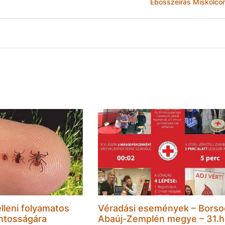
Ebösszeírás Miskolco
lleni folyamatos
Véradási események – Borso
ntosságára
Abaúj-Zemplén megye – 31.h