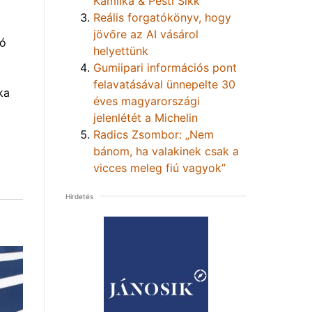
Kamilka & Pesti Sikk
Reális forgatókönyv, hogy
jövőre az AI vásárol
tó
helyettünk
Gumiipari információs pont
felavatásával ünnepelte 30
ka
éves magyarországi
jelenlétét a Michelin
Radics Zsombor: „Nem
bánom, ha valakinek csak a
vicces meleg fiú vagyok”
Hirdetés