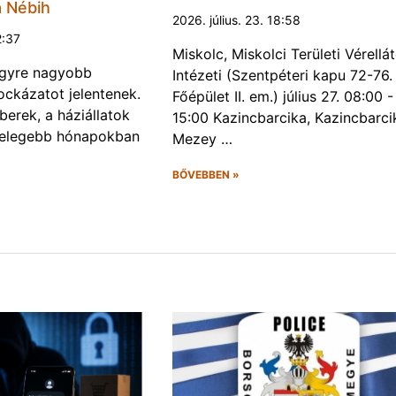
a Nébih
2026. július. 23. 18:58
2:37
Miskolc, Miskolci Területi Vérellá
egyre nagyobb
Intézeti (Szentpéteri kapu 72-76.
ckázatot jelentenek.
Főépület II. em.) július 27. 08:00 -
erek, a háziállatok
15:00 Kazincbarcika, Kazincbarci
melegebb hónapokban
Mezey …
BŐVEBBEN »