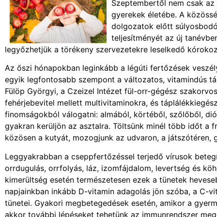
Szeptembertől nem csak az i
gyerekek életébe. A közössé
dolgozatok előtt súlyosbodó 
teljesítményét az új tanévb
legyőzhetjük a törékeny szervezetekre leselkedő kóroko
Az őszi hónapokban leginkább a légúti fertőzések veszél
egyik legfontosabb szempont a változatos, vitamindús táp
Fülöp Györgyi, a Czeizel Intézet fül-orr-gégész szakorv
fehérjebevitel mellett multivitaminokra, és táplálékkiegés
finomságokból válogatni: almából, körtéből, szőlőből, diób
gyakran kerüljön az asztalra. Töltsünk minél több időt a f
közösen a kutyát, mozogjunk az udvaron, a játszótéren, 
Leggyakrabban a cseppfertőzéssel terjedő vírusok betegí
orrdugulás, orrfolyás, láz, izomfájdalom, levertség és 
kimerültség esetén természetesen ezek a tünetek hevese
napjainkban inkább D-vitamin adagolás jön szóba, a C-vit
tünetei. Gyakori megbetegedések esetén, amikor a gyerme
akkor további lépéseket tehetünk az immunrendszer meger