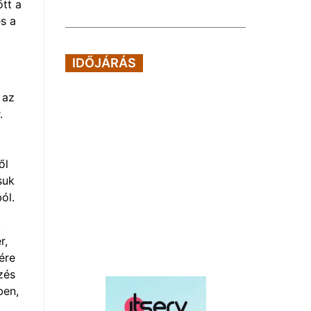
tt a
s a
IDŐJÁRÁS
 az
.
ől
suk
ól.
,
r,
ére
zés
ben,