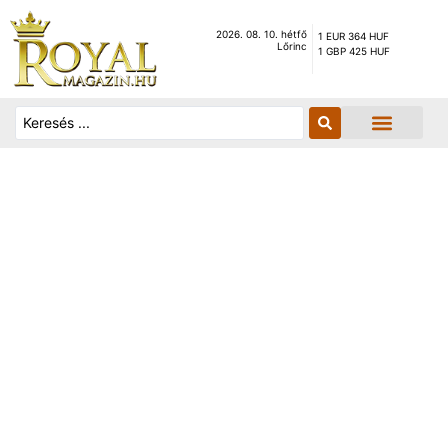
2026. 08. 10. hétfő
1 EUR 364 HUF
Lőrinc
1 GBP 425 HUF