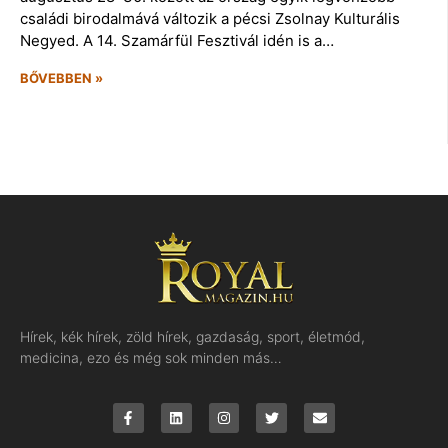
családi birodalmává változik a pécsi Zsolnay Kulturális
Negyed. A 14. Szamárfül Fesztivál idén is a…
BŐVEBBEN »
Hírek, kék hírek, zöld hírek, gazdaság, sport, életmód,
medicina, ezo és még sok minden más…