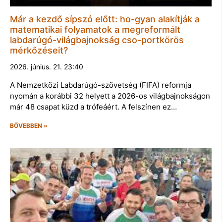
Már a kezdő sípszó előtt: ho-gyan alakítják a
matematikai folyamatok a megreformált
labdarúgó-világbajnokság cso-portkörös
mérkőzéseit?
2026. június. 21. 23:40
A Nemzetközi Labdarúgó-szövetség (FIFA) reformja
nyomán a korábbi 32 helyett a 2026-os világbajnokságon
már 48 csapat küzd a trófeáért. A felszínen ez…
BŐVEBBEN »