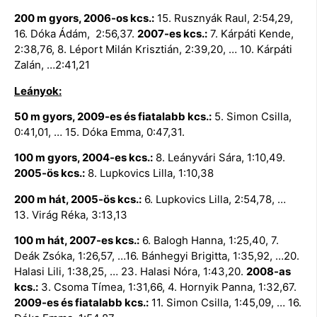
200 m gyors, 2006-os kcs.:
15. Rusznyák Raul, 2:54,29,
16. Dóka Ádám, 2:56,37.
2007-es kcs.:
7. Kárpáti Kende,
2:38,76, 8. Léport Milán Krisztián, 2:39,20, … 10. Kárpáti
Zalán, …2:41,21
Leányok:
50 m gyors, 2009-es és fiatalabb kcs.:
5. Simon Csilla,
0:41,01, … 15. Dóka Emma, 0:47,31.
100 m gyors, 2004-es kcs.:
8. Leányvári Sára, 1:10,49.
2005-ös kcs.:
8. Lupkovics Lilla, 1:10,38
200 m hát, 2005-ös kcs.:
6. Lupkovics Lilla, 2:54,78, …
13. Virág Réka, 3:13,13
100 m hát, 2007-es kcs.:
6. Balogh Hanna, 1:25,40, 7.
Deák Zsóka, 1:26,57, …16. Bánhegyi Brigitta, 1:35,92, …20.
Halasi Lili, 1:38,25, … 23. Halasi Nóra, 1:43,20.
2008-as
kcs.:
3. Csoma Tímea, 1:31,66, 4. Hornyik Panna, 1:32,67.
2009-es és fiatalabb kcs.:
11. Simon Csilla, 1:45,09, … 16.