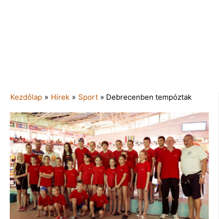
Kezdőlap
»
Hírek
»
Sport
»
Debrecenben tempóztak