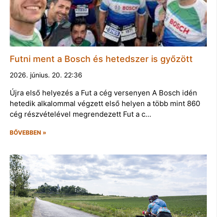
Futni ment a Bosch és hetedszer is győzött
2026. június. 20. 22:36
Újra első helyezés a Fut a cég versenyen A Bosch idén
hetedik alkalommal végzett első helyen a több mint 860
cég részvételével megrendezett Fut a c…
BŐVEBBEN »