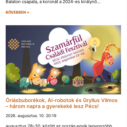
Balaton csapata, a koronát a 2024-es királynő…
BŐVEBBEN »
Óriásbuborékok, AI-robotok és Gryllus Vilmos
– három napra a gyerekeké lesz Pécs!
2026. augusztus. 10. 20:19
augusztus 28–30. között az ország egyik legvonzóbb