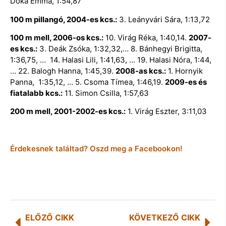
Dóka Emma, 1:54,87
100 m pillangó, 2004-es kcs.:
3. Leányvári Sára, 1:13,72
100 m mell, 2006-os kcs.:
10. Virág Réka, 1:40,14.
2007-
es kcs.:
3. Deák Zsóka, 1:32,32,… 8. Bánhegyi Brigitta,
1:36,75, … 14. Halasi Lili, 1:41,63, … 19. Halasi Nóra, 1:44,
… 22. Balogh Hanna, 1:45,39.
2008-as kcs.:
1. Hornyik
Panna, 1:35,12, … 5. Csoma Tímea, 1:46,19.
2009-es és
fiatalabb kcs.:
11. Simon Csilla, 1:57,63
200 m mell, 2001-2002-es kcs.:
1. Virág Eszter, 3:11,03
Érdekesnek találtad? Oszd meg a Facebookon!
ELŐZŐ CIKK
KÖVETKEZŐ CIKK