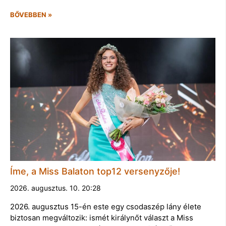
BŐVEBBEN »
Íme, a Miss Balaton top12 versenyzője!
2026. augusztus. 10. 20:28
2026. augusztus 15-én este egy csodaszép lány élete
biztosan megváltozik: ismét királynőt választ a Miss