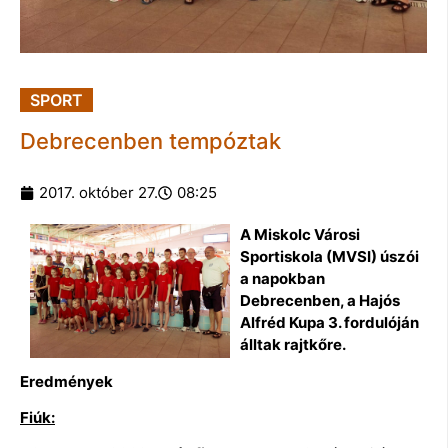
SPORT
Debrecenben tempóztak
2017. október 27.
08:25
A Miskolc Városi
Sportiskola (MVSI) úszói
a napokban
Debrecenben, a Hajós
Alfréd Kupa 3. fordulóján
álltak rajtkőre.
Eredmények
Fiúk: