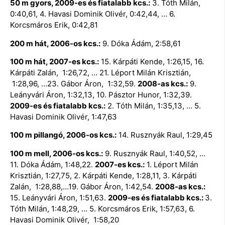
50 m gyors, 2009-es és fiatalabb kcs.:
3. Tóth Milán,
0:40,61, 4. Havasi Dominik Olivér, 0:42,44, … 6.
Korcsmáros Erik, 0:42,81
200 m hát, 2006-os kcs.:
9. Dóka Ádám, 2:58,61
100 m hát, 2007-es kcs.:
15. Kárpáti Kende, 1:26,15, 16.
Kárpáti Zalán, 1:26,72, … 21. Léport Milán Krisztián,
1:28,96, …23. Gábor Áron, 1:32,59.
2008-as kcs.:
9.
Leányvári Áron, 1:32,13, 10. Pásztor Hunor, 1:32,39.
2009-es és fiatalabb kcs.:
2. Tóth Milán, 1:35,13, … 5.
Havasi Dominik Olivér, 1:47,63
100 m pillangó, 2006-os kcs.:
14. Rusznyák Raul, 1:29,45
100 m mell, 2006-os kcs.:
9. Rusznyák Raul, 1:40,52, …
11. Dóka Ádám, 1:48,22.
2007-es kcs.:
1. Léport Milán
Krisztián, 1:27,75, 2. Kárpáti Kende, 1:28,11, 3. Kárpáti
Zalán, 1:28,88,…19. Gábor Áron, 1:42,54.
2008-as kcs.:
15. Leányvári Áron, 1:51,63.
2009-es és fiatalabb kcs.:
3.
Tóth Milán, 1:48,29, … 5. Korcsmáros Erik, 1:57,63, 6.
Havasi Dominik Olivér, 1:58,20