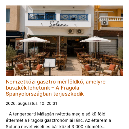
Nemzetközi gasztro mérföldkő, amelyre
büszkék lehetünk – A Fragola
Spanyolországban terjeszkedik
2026. augusztus. 10. 20:31
- A tengerparti Málagán nyitotta meg első külföldi
éttermét a Fragola gasztronómiai lánc. Az étterem a
Soluna nevet viseli és bár közel 3 000 kilométe…