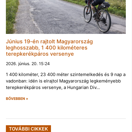
Június 19-én rajtolt Magyarország
leghosszabb, 1 400 kilométeres
terepkerékpáros versenye
2026. június. 20. 15:24
1 400 kilométer, 23 400 méter szintemelkedés és 9 nap a
vadonban: idén is elrajtol Magyarország legkeményebb
terepkerékpáros versenye, a Hungarian Div…
BŐVEBBEN »
TOVÁBBI CIKKEK