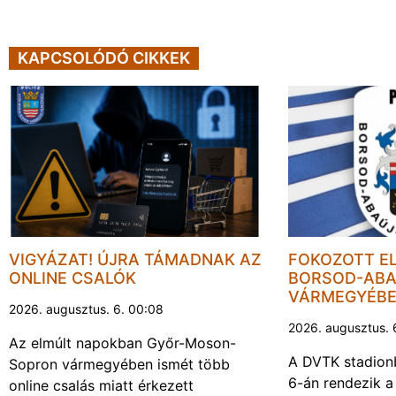
KAPCSOLÓDÓ CIKKEK
VIGYÁZAT! ÚJRA TÁMADNAK AZ
FOKOZOTT E
ONLINE CSALÓK
BORSOD-ABA
VÁRMEGYÉB
2026. augusztus. 6. 00:08
2026. augusztus. 
Az elmúlt napokban Győr-Moson-
A DVTK stadion
Sopron vármegyében ismét több
6-án rendezik a
online csalás miatt érkezett