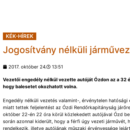
KÉK-HÍREK
Jogosítvány nélküli járműveze
2017. október 24.
13:51
Vezetői engedély nélkül vezette autóját Ózdon az a 32 év
hogy balesetet okozhatott volna.
Engedély nélküli vezetés valamint-, érvénytelen hatósági
miatt tettek feljelentést az Ózdi Rendőrkapitányság járőr
október 22-én 22 óra körül közlekedett autójával Ózd bel
során azonnal kiderült, hogy a férfi úgy vezeti járművét, 
rendelkezik, illetve autójának műszaki érvényessége lejárt