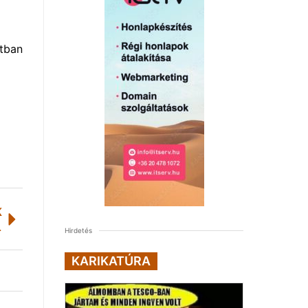
otban
K
datosságot
Hirdetés
KARIKATÚRA