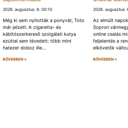
2026. augusztus. 6. 00:10
2026. augusztus. 
Még ki sem nyitották a ponyvát, Toto
Az elmúlt napo
már jelzett. A cigaretta- és
Sopron vármegy
kábítószerkereső szolgálati kutya
online csalás mi
ezúttal sem tévedett: több mint
feljelentés a re
hatezer doboz ille…
elkövetők vált
BŐVEBBEN »
BŐVEBBEN »