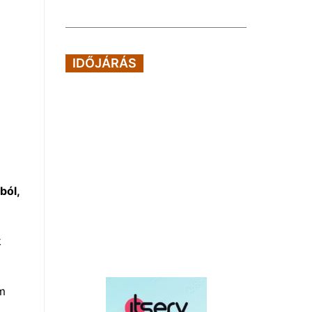
IDŐJÁRÁS
ból,
k
em