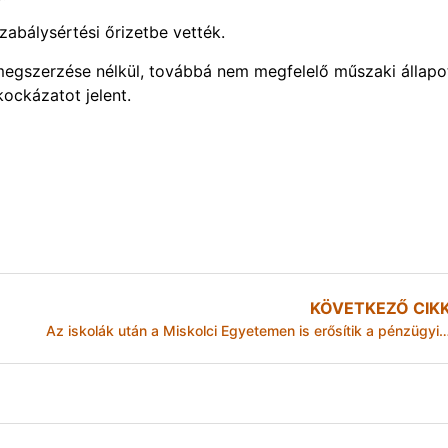
zabálysértési őrizetbe vették.
 megszerzése nélkül, továbbá nem megfelelő műszaki állap
kockázatot jelent.
KÖVETKEZŐ CIK
Az iskolák után a Miskolci Egyetemen is erősítik a pénzügyi tu