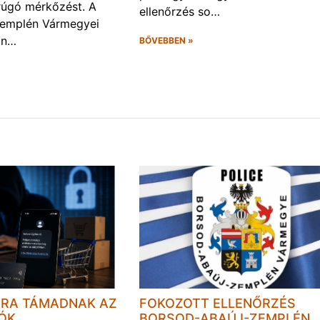
rúgó mérkőzést. A
ellenőrzés so…
Zemplén Vármegyei
án…
BŐVEBBEN »
JRA TÁMADNAK AZ
FOKOZOTT ELLENŐRZÉS
LÓK
BORSOD-ABAÚJ-ZEMPLÉN