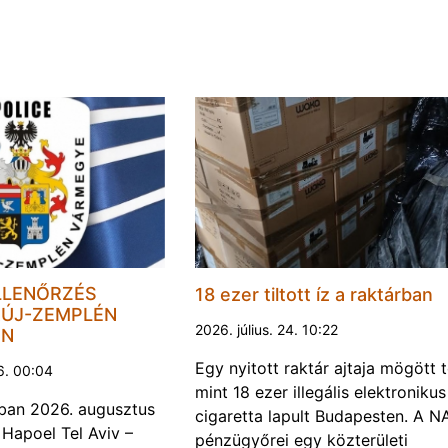
LLENŐRZÉS
18 ezer tiltott íz a raktárban
ÚJ-ZEMPLÉN
2026. július. 24. 10:22
EN
Egy nyitott raktár ajtaja mögött 
6. 00:04
mint 18 ezer illegális elektronikus
ban 2026. augusztus
cigaretta lapult Budapesten. A N
 Hapoel Tel Aviv –
pénzügyőrei egy közterületi