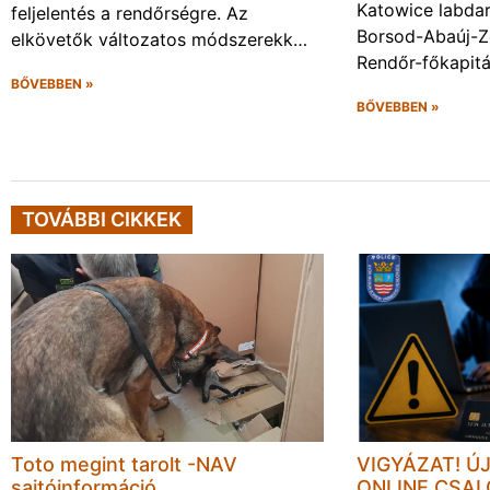
Katowice labda
feljelentés a rendőrségre. Az
Borsod-Abaúj-
elkövetők változatos módszerekk…
Rendőr-főkapit
BŐVEBBEN »
BŐVEBBEN »
TOVÁBBI CIKKEK
Toto megint tarolt -NAV
VIGYÁZAT! Ú
sajtóinformáció
ONLINE CSA