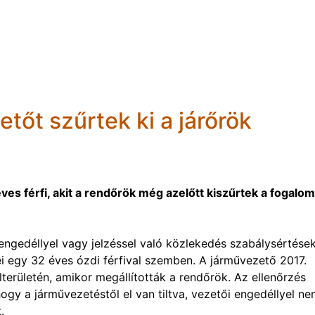
tőt szűrtek ki a járőrök
es férfi, akit a rendőrök még azelőtt kiszűrtek a fogalom
 engedéllyel vagy jelzéssel való közlekedés szabálysértése
ei egy 32 éves ózdi férfival szemben. A járművezető 2017.
területén, amikor megállították a rendőrök. Az ellenőrzés
hogy a járművezetéstől el van tiltva, vezetői engedéllyel n
.