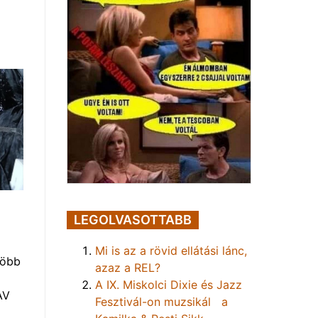
LEGOLVASOTTABB
Mi is az a rövid ellátási lánc,
több
azaz a REL?
A IX. Miskolci Dixie és Jazz
AV
Fesztivál-on muzsikál a