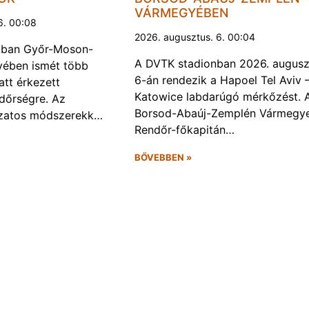
VÁRMEGYÉBEN
6. 00:08
2026. augusztus. 6. 00:04
kban Győr-Moson-
A DVTK stadionban 2026. augusz
ében ismét több
6-án rendezik a Hapoel Tel Aviv 
att érkezett
Katowice labdarúgó mérkőzést. 
ndőrségre. Az
Borsod-Abaúj-Zemplén Vármegye
ozatos módszerekk…
Rendőr-főkapitán…
BŐVEBBEN »