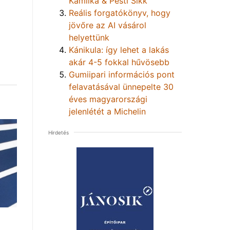
Kamilka & Pesti Sikk
Reális forgatókönyv, hogy
jövőre az AI vásárol
helyettünk
Kánikula: így lehet a lakás
akár 4-5 fokkal hűvösebb
Gumiipari információs pont
felavatásával ünnepelte 30
éves magyarországi
jelenlétét a Michelin
Hirdetés