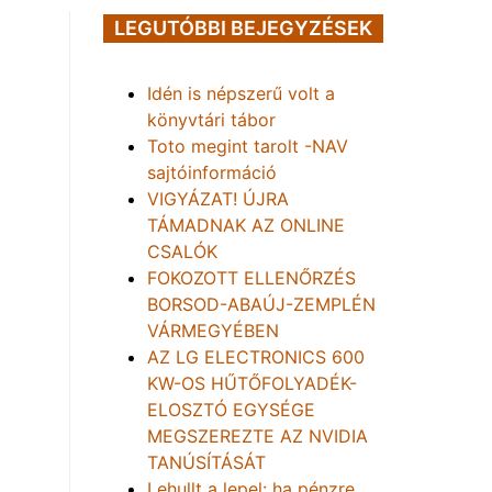
LEGUTÓBBI BEJEGYZÉSEK
Idén is népszerű volt a
könyvtári tábor
Toto megint tarolt -NAV
sajtóinformáció
VIGYÁZAT! ÚJRA
TÁMADNAK AZ ONLINE
CSALÓK
FOKOZOTT ELLENŐRZÉS
BORSOD-ABAÚJ-ZEMPLÉN
VÁRMEGYÉBEN
AZ LG ELECTRONICS 600
KW-OS HŰTŐFOLYADÉK-
ELOSZTÓ EGYSÉGE
MEGSZEREZTE AZ NVIDIA
TANÚSÍTÁSÁT
Lehullt a lepel: ha pénzre