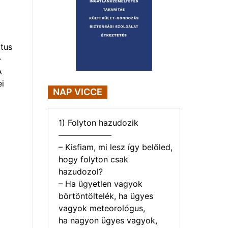
tus
–
A
i
NAP VICCE
1) Folyton hazudozik
——————–
– Kisfiam, mi lesz így belőled,
hogy folyton csak
hazudozol?
– Ha ügyetlen vagyok
börtöntöltelék, ha ügyes
vagyok meteorológus,
ha nagyon ügyes vagyok,