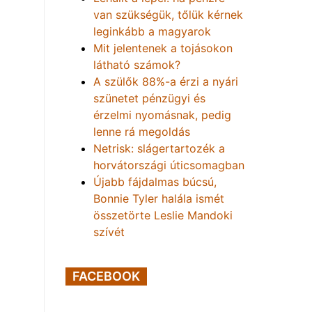
van szükségük, tőlük kérnek
leginkább a magyarok
Mit jelentenek a tojásokon
látható számok?
A szülők 88%-a érzi a nyári
szünetet pénzügyi és
érzelmi nyomásnak, pedig
lenne rá megoldás
Netrisk: slágertartozék a
horvátországi úticsomagban
Újabb fájdalmas búcsú,
Bonnie Tyler halála ismét
összetörte Leslie Mandoki
szívét
FACEBOOK