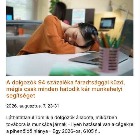
A dolgozók 94 százaléka fáradtsággal küzd,
mégis csak minden hatodik kér munkahelyi
segítséget
2026. augusztus. 7. 23:31
Láthatatlanul romlik a dolgozók állapota, miközben
továbbra is munkába járnak - Ilyen hatással van a cégekre
a pihenőidő hiánya - Egy 2026-os, 6105 f…