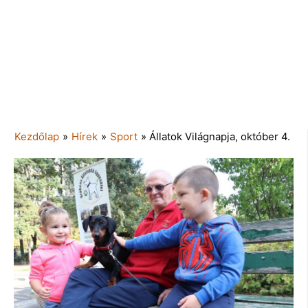
Kezdőlap
»
Hírek
»
Sport
»
Állatok Világnapja, október 4.