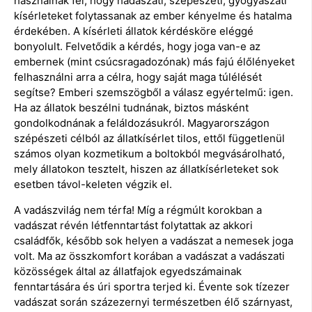
használnak fel, hogy hadászati, szépészeti, gyógyászati
kísérleteket folytassanak az ember kényelme és hatalma
érdekében. A kísérleti állatok kérdésköre eléggé
bonyolult. Felvetődik a kérdés, hogy joga van-e az
embernek (mint csúcsragadozónak) más fajú élőlényeket
felhasználni arra a célra, hogy saját maga túlélését
segítse? Emberi szemszögből a válasz egyértelmű: igen.
Ha az állatok beszélni tudnának, biztos másként
gondolkodnának a feláldozásukról. Magyarországon
szépészeti célból az állatkísérlet tilos, ettől függetlenül
számos olyan kozmetikum a boltokból megvásárolható,
mely állatokon tesztelt, hiszen az állatkísérleteket sok
esetben távol-keleten végzik el.
A vadászvilág nem térfa! Míg a régmúlt korokban a
vadászat révén létfenntartást folytattak az akkori
családfők, később sok helyen a vadászat a nemesek joga
volt. Ma az összkomfort korában a vadászat a vadászati
közösségek által az állatfajok egyedszámainak
fenntartására és úri sportra terjed ki. Évente sok tízezer
vadászat során százezernyi természetben élő szárnyast,