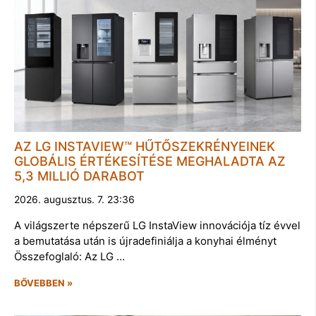
AZ LG INSTAVIEW™ HŰTŐSZEKRÉNYEINEK
GLOBÁLIS ÉRTÉKESÍTÉSE MEGHALADTA AZ
5,3 MILLIÓ DARABOT
2026. augusztus. 7. 23:36
A világszerte népszerű LG InstaView innovációja tíz évvel
a bemutatása után is újradefiniálja a konyhai élményt
Összefoglaló: Az LG …
BŐVEBBEN »