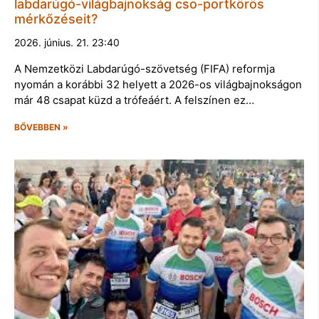
labdarúgó-világbajnokság cso-portkörös
mérkőzéseit?
2026. június. 21. 23:40
A Nemzetközi Labdarúgó-szövetség (FIFA) reformja
nyomán a korábbi 32 helyett a 2026-os világbajnokságon
már 48 csapat küzd a trófeáért. A felszínen ez…
BŐVEBBEN »