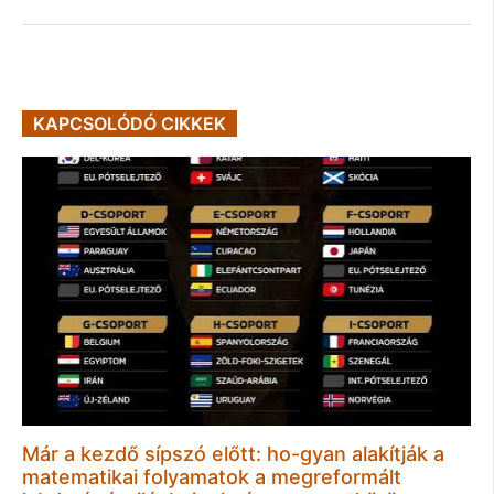
KAPCSOLÓDÓ CIKKEK
Már a kezdő sípszó előtt: ho-gyan alakítják a
matematikai folyamatok a megreformált