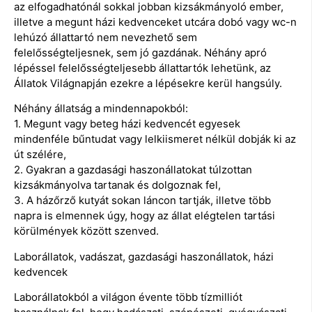
az elfogadhatónál sokkal jobban kizsákmányoló ember,
illetve a megunt házi kedvenceket utcára dobó vagy wc-n
lehúzó állattartó nem nevezhető sem
felelősségteljesnek, sem jó gazdának. Néhány apró
lépéssel felelősségteljesebb állattartók lehetünk, az
Állatok Világnapján ezekre a lépésekre kerül hangsúly.
Néhány állatság a mindennapokból:
1. Megunt vagy beteg házi kedvencét egyesek
mindenféle bűntudat vagy lelkiismeret nélkül dobják ki az
út szélére,
2. Gyakran a gazdasági haszonállatokat túlzottan
kizsákmányolva tartanak és dolgoznak fel,
3. A házőrző kutyát sokan láncon tartják, illetve több
napra is elmennek úgy, hogy az állat elégtelen tartási
körülmények között szenved.
Laborállatok, vadászat, gazdasági haszonállatok, házi
kedvencek
Laborállatokból a világon évente több tízmilliót