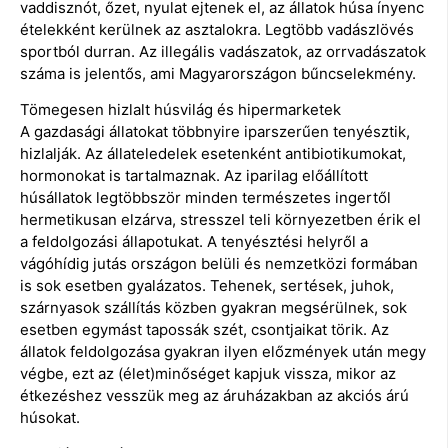
vaddisznót, őzet, nyulat ejtenek el, az állatok húsa ínyenc
ételekként kerülnek az asztalokra. Legtöbb vadászlövés
sportból durran. Az illegális vadászatok, az orrvadászatok
száma is jelentős, ami Magyarországon bűncselekmény.
Tömegesen hizlalt húsvilág és hipermarketek
A gazdasági állatokat többnyire iparszerűen tenyésztik,
hizlalják. Az állateledelek esetenként antibiotikumokat,
hormonokat is tartalmaznak. Az iparilag előállított
húsállatok legtöbbször minden természetes ingertől
hermetikusan elzárva, stresszel teli környezetben érik el
a feldolgozási állapotukat. A tenyésztési helyről a
vágóhídig jutás országon belüli és nemzetközi formában
is sok esetben gyalázatos. Tehenek, sertések, juhok,
szárnyasok szállítás közben gyakran megsérülnek, sok
esetben egymást tapossák szét, csontjaikat törik. Az
állatok feldolgozása gyakran ilyen előzmények után megy
végbe, ezt az (élet)minőséget kapjuk vissza, mikor az
étkezéshez vesszük meg az áruházakban az akciós árú
húsokat.