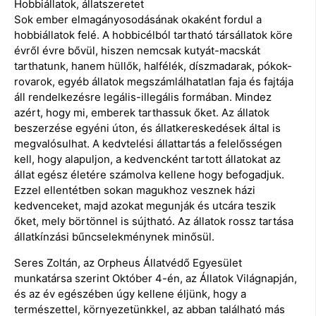
Hobbiállatok, állatszeretet
Sok ember elmagányosodásának okaként fordul a
hobbiállatok felé. A hobbicélból tartható társállatok köre
évről évre bővül, hiszen nemcsak kutyát-macskát
tarthatunk, hanem hüllők, halfélék, díszmadarak, pókok-
rovarok, egyéb állatok megszámlálhatatlan faja és fajtája
áll rendelkezésre legális-illegális formában. Mindez
azért, hogy mi, emberek tarthassuk őket. Az állatok
beszerzése egyéni úton, és állatkereskedések által is
megvalósulhat. A kedvtelési állattartás a felelősségen
kell, hogy alapuljon, a kedvencként tartott állatokat az
állat egész életére számolva kellene hogy befogadjuk.
Ezzel ellentétben sokan magukhoz vesznek házi
kedvenceket, majd azokat megunják és utcára teszik
őket, mely börtönnel is sújtható. Az állatok rossz tartása
állatkínzási bűncselekménynek minősül.
Seres Zoltán, az Orpheus Állatvédő Egyesület
munkatársa szerint Október 4-én, az Állatok Világnapján,
és az év egészében úgy kellene éljünk, hogy a
természettel, környezetünkkel, az abban található más