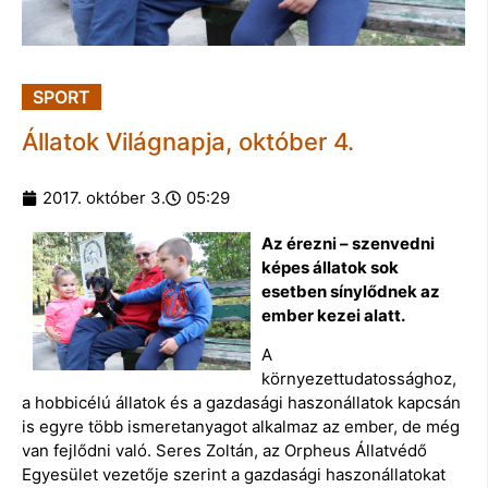
SPORT
Állatok Világnapja, október 4.
2017. október 3.
05:29
Az érezni – szenvedni
képes állatok sok
esetben sínylődnek az
ember kezei alatt.
A
környezettudatossághoz,
a hobbicélú állatok és a gazdasági haszonállatok kapcsán
is egyre több ismeretanyagot alkalmaz az ember, de még
van fejlődni való. Seres Zoltán, az Orpheus Állatvédő
Egyesület vezetője szerint a gazdasági haszonállatokat