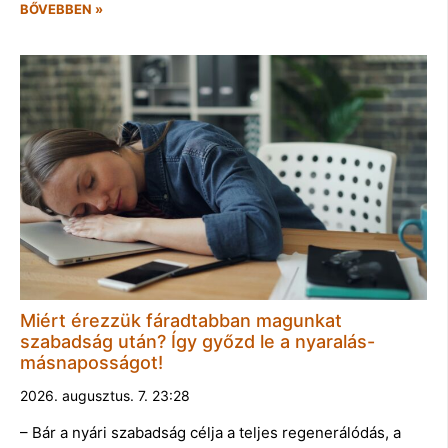
BŐVEBBEN »
Miért érezzük fáradtabban magunkat
szabadság után? Így győzd le a nyaralás-
másnaposságot!
2026. augusztus. 7. 23:28
– Bár a nyári szabadság célja a teljes regenerálódás, a