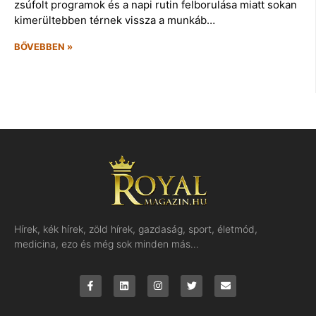
zsúfolt programok és a napi rutin felborulása miatt sokan
kimerültebben térnek vissza a munkáb…
BŐVEBBEN »
Hírek, kék hírek, zöld hírek, gazdaság, sport, életmód,
medicina, ezo és még sok minden más…