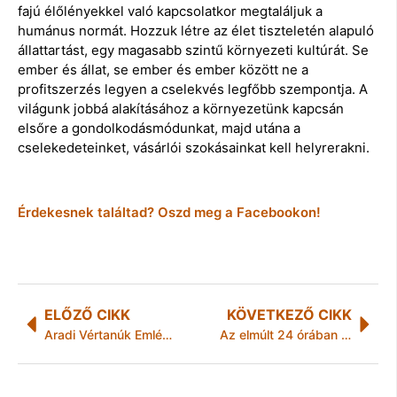
fajú élőlényekkel való kapcsolatkor megtaláljuk a
humánus normát. Hozzuk létre az élet tiszteletén alapuló
állattartást, egy magasabb szintű környezeti kultúrát. Se
ember és állat, se ember és ember között ne a
profitszerzés legyen a cselekvés legfőbb szempontja. A
világunk jobbá alakításához a környezetünk kapcsán
elsőre a gondolkodásmódunkat, majd utána a
cselekedeteinket, vásárlói szokásainkat kell helyrerakni.
Érdekesnek találtad? Oszd meg a Facebookon!
ELŐZŐ CIKK
KÖVETKEZŐ CIKK
Aradi Vértanúk Emléknapja Harsányban
Az elmúlt 24 órában történt