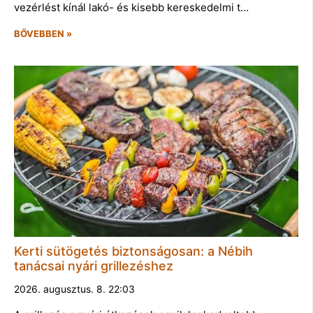
vezérlést kínál lakó- és kisebb kereskedelmi t…
BŐVEBBEN »
Kerti sütögetés biztonságosan: a Nébih
tanácsai nyári grillezéshez
2026. augusztus. 8. 22:03