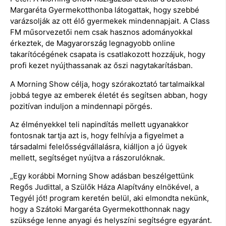
Margaréta Gyermekotthonba látogattak, hogy szebbé
varázsolják az ott élő gyermekek mindennapjait. A Class
FM műsorvezetői nem csak hasznos adományokkal
érkeztek, de Magyarország legnagyobb online
takarítócégének csapata is csatlakozott hozzájuk, hogy
profi kezet nyújthassanak az őszi nagytakarításban.
A Morning Show célja, hogy szórakoztató tartalmaikkal
jobbá tegye az emberek életét és segítsen abban, hogy
pozitívan induljon a mindennapi pörgés.
Az élményekkel teli napindítás mellett ugyanakkor
fontosnak tartja azt is, hogy felhívja a figyelmet a
társadalmi felelősségvállalásra, kiálljon a jó ügyek
mellett, segítséget nyújtva a rászorulóknak.
„Egy korábbi Morning Show adásban beszélgettünk
Regős Judittal, a Szülők Háza Alapítvány elnökével, a
Tegyél jót! program keretén belül, aki elmondta nekünk,
hogy a Szátoki Margaréta Gyermekotthonnak nagy
szüksége lenne anyagi és helyszíni segítségre egyaránt.