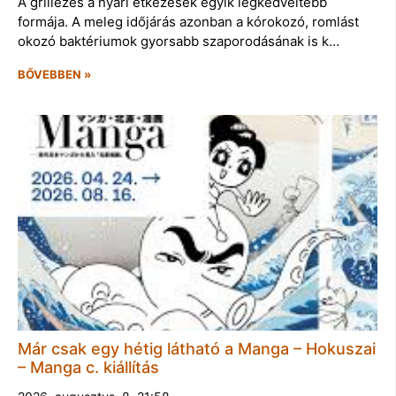
A grillezés a nyári étkezések egyik legkedveltebb
formája. A meleg időjárás azonban a kórokozó, romlást
okozó baktériumok gyorsabb szaporodásának is k…
BŐVEBBEN »
Már csak egy hétig látható a Manga – Hokuszai
– Manga c. kiállítás