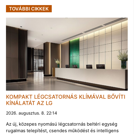
TOVÁBBI CIKKEK
KOMPAKT LÉGCSATORNÁS KLÍMÁVAL BŐVÍTI
KÍNÁLATÁT AZ LG
2026. augusztus. 8. 22:14
Az új, közepes nyomású légcsatornás beltéri egység
rugalmas telepítést, csendes működést és intelligens