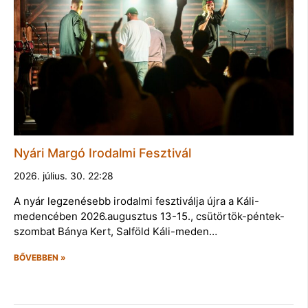
Nyári Margó Irodalmi Fesztivál
2026. július. 30. 22:28
A nyár legzenésebb irodalmi fesztiválja újra a Káli-
medencében 2026.augusztus 13-15., csütörtök-péntek-
szombat Bánya Kert, Salföld Káli-meden…
BŐVEBBEN »