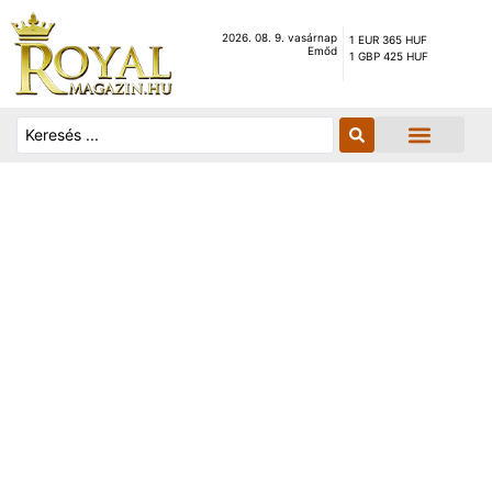
2026. 08. 9. vasárnap
1 EUR 365 HUF
Emőd
1 GBP 425 HUF