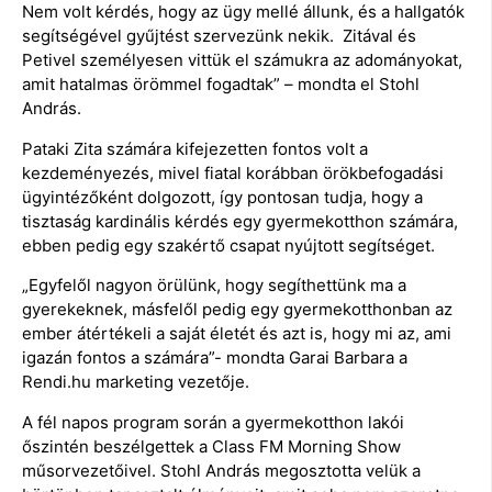
Nem volt kérdés, hogy az ügy mellé állunk, és a hallgatók
segítségével gyűjtést szervezünk nekik. Zitával és
Petivel személyesen vittük el számukra az adományokat,
amit hatalmas örömmel fogadtak” – mondta el Stohl
András.
Pataki Zita számára kifejezetten fontos volt a
kezdeményezés, mivel fiatal korábban örökbefogadási
ügyintézőként dolgozott, így pontosan tudja, hogy a
tisztaság kardinális kérdés egy gyermekotthon számára,
ebben pedig egy szakértő csapat nyújtott segítséget.
„Egyfelől nagyon örülünk, hogy segíthettünk ma a
gyerekeknek, másfelől pedig egy gyermekotthonban az
ember átértékeli a saját életét és azt is, hogy mi az, ami
igazán fontos a számára”- mondta Garai Barbara a
Rendi.hu marketing vezetője.
A fél napos program során a gyermekotthon lakói
őszintén beszélgettek a Class FM Morning Show
műsorvezetőivel. Stohl András megosztotta velük a