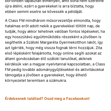
börtönben tapasztalt élményeit, amit soha nem szeretne
újra átélni, ezért a gyerekeket is arra bíztatta, hogy
ebben semmi esetre se kövessék a példáját.
A Class FM mindhárom műsorvezetője elmondta, hogy
hatalmas erőt adott nekik a gyerekekkel töltött nap, de
tudják, hogy akkor tehetnek valóban fontos lépéseket, ha
egy hosszútávú együttműködés részeként a jövőben is
segíthetik a Szátoki Margaréta Gyermekotthon lakót, így
azt ígérték, hogy még vissza fognak térni hozzájuk. Zita
első lépésként felajánlotta, hogy online segíti azokat az
állami gondozásban élő szátoki tanulókat, akiknek
kérdésük van a magyar nyelvtannal kapcsolatban, a Class
FM pedig további adománygyűjtésekkel és aktivitásokkal
támogatja a jövőben a gyerekeket, hogy élhető
környezetet teremtsen a számukra.
Érdekesnek találtad? Oszd meg a Facebookon!