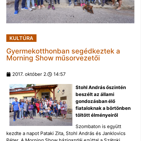
KULTÚRA
Gyermekotthonban segédkeztek a
Morning Show műsorvezetői
2017. október 2.
14:57
Stohl András őszintén
beszélt az állami
gondozásban élő
fiataloknak a börtönben
töltött élményeiről
Szombaton is együtt
kezdte a napot Pataki Zita, Stohl András és Janklovics
Péter. A Morning Show házigazdái ezúttal a Szátoki