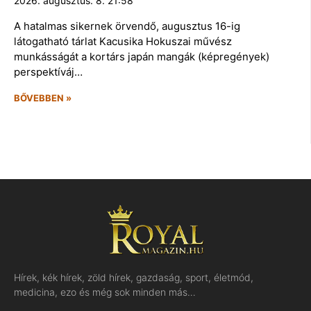
2026. augusztus. 8. 21:58
A hatalmas sikernek örvendő, augusztus 16-ig
látogatható tárlat Kacusika Hokuszai művész
munkásságát a kortárs japán mangák (képregények)
perspektíváj…
BŐVEBBEN »
Hírek, kék hírek, zöld hírek, gazdaság, sport, életmód,
medicina, ezo és még sok minden más…