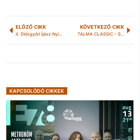
ELŐZŐ CIKK
KÖVETKEZŐ CIKK
II. Diósgyőri Íjász Nyílt Nap
TALMA CLASSIC – San Marin​ó-i Nagydíj, csütörtökön a Spíler TV műsorán
KAPCSOLÓDÓ CIKKEK