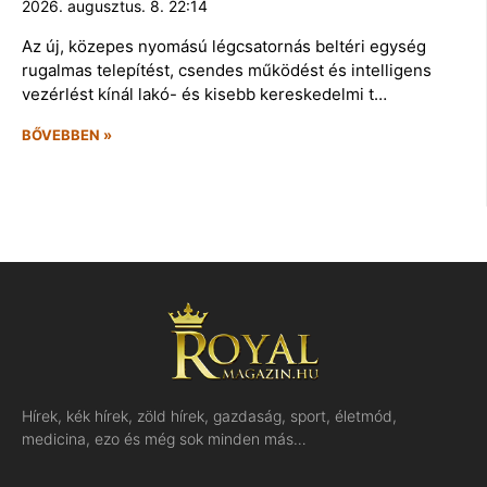
2026. augusztus. 8. 22:14
Az új, közepes nyomású légcsatornás beltéri egység
rugalmas telepítést, csendes működést és intelligens
vezérlést kínál lakó- és kisebb kereskedelmi t…
BŐVEBBEN »
Hírek, kék hírek, zöld hírek, gazdaság, sport, életmód,
medicina, ezo és még sok minden más…