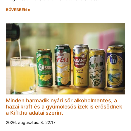
BŐVEBBEN »
Minden harmadik nyári sör alkoholmentes, a
hazai kraft és a gyümölcsös ízek is erősödnek
a Kifli.hu adatai szerint
2026. augusztus. 8. 22:17