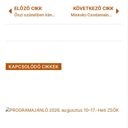
ELŐZŐ CIKK
KÖVETKEZŐ CIKK
Őszi szünetben irány a világ legszebb országa!
Miskolci Csodamalom Bábszínház – Oktober programok
KAPCSOLÓDÓ CIKKEK