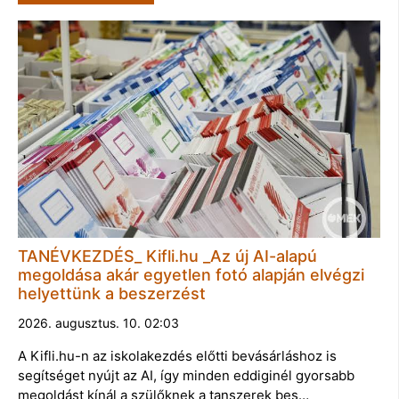
TANÉVKEZDÉS_ Kifli.hu _Az új AI-alapú
megoldása akár egyetlen fotó alapján elvégzi
helyettünk a beszerzést
2026. augusztus. 10. 02:03
A Kifli.hu-n az iskolakezdés előtti bevásárláshoz is
segítséget nyújt az AI, így minden eddiginél gyorsabb
megoldást kínál a szülőknek a tanszerek bes…