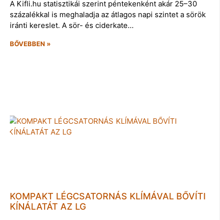
A Kifli.hu statisztikái szerint péntekenként akár 25–30
százalékkal is meghaladja az átlagos napi szintet a sörök
iránti kereslet. A sör- és ciderkate…
BŐVEBBEN »
KOMPAKT LÉGCSATORNÁS KLÍMÁVAL BŐVÍTI
KÍNÁLATÁT AZ LG