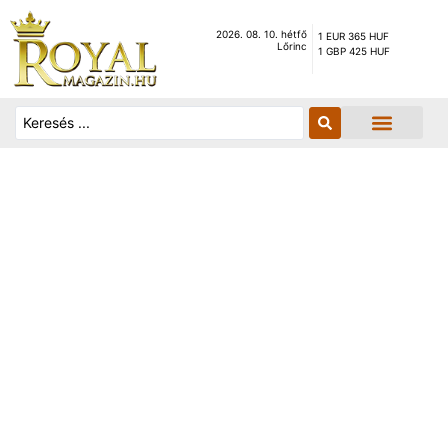
2026. 08. 10. hétfő
1 EUR 365 HUF
Lőrinc
1 GBP 425 HUF